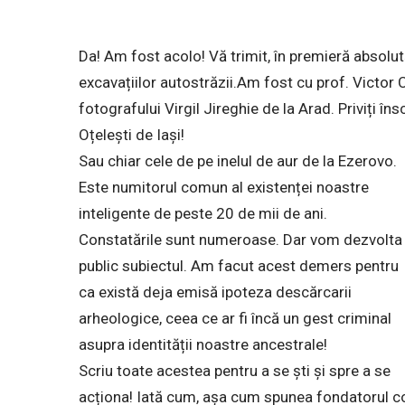
Da! Am fost acolo! Vă trimit, în premieră absolut
excavațiilor autostrăzii.Am fost cu prof. Victor 
fotografului Virgil Jireghie de la Arad. Priviți îns
Oțelești de Iași!
Sau chiar cele de pe inelul de aur de la Ezerovo.
Este numitorul comun al existenței noastre
inteligente de peste 20 de mii de ani.
Constatările sunt numeroase. Dar vom dezvolta
public subiectul. Am facut acest demers pentru
ca există deja emisă ipoteza descărcarii
arheologice, ceea ce ar fi încă un gest criminal
asupra identității noastre ancestrale!
Scriu toate acestea pentru a se ști și spre a se
acționa! Iată cum, așa cum spunea fondatorul con