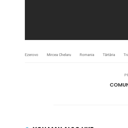
Ezerovo
Mircea Chelaru
Romania
Tărtăria
Tr
P
COMUN