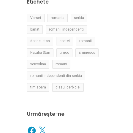
Etichete
Varset
romania
serbia
banat
romanii independenti
dorinel stan
costei
romanii
Natalia Stan
timoc
Eminescu
voivodina
romani
romanii independenti din serbia
timisoara
glasul cerbiciei
Urmărește-ne
Facebook
X