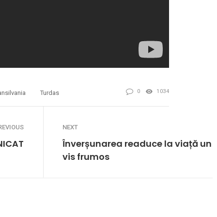
0
1034
ansilvania
Turdas
REVIOUS
NEXT
ICAT
Înverșunarea readuce la viață un
vis frumos