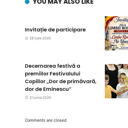
YOU MAY ALSO LIKE
Invitație de participare
28 iulie 2026
Decernarea festivă a
premiilor Festivalului
Copiilor „Dor de primăvară,
dor de Eminescu”
21 iunie 2026
Comments are closed.