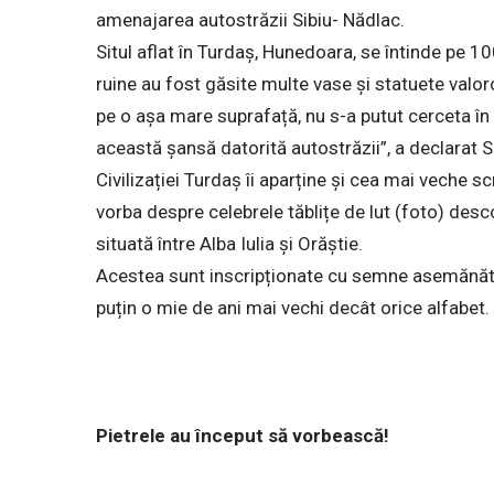
amenajarea autostrăzii Sibiu- Nădlac.
Situl aflat în Turdaș, Hunedoara, se întinde pe 100 
ruine au fost găsite multe vase și statuete valo
pe o așa mare suprafață, nu s-a putut cerceta în
această șansă datorită autostrăzii”, a declarat 
Civilizației Turdaș îi aparține și cea mai veche s
vorba despre celebrele tăblițe de lut (foto) descop
situată între Alba Iulia și Orăștie.
Acestea sunt inscripționate cu semne asemănătoa
puțin o mie de ani mai vechi decât orice alfabet
Pietrele au început să vorbească!