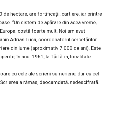
de hectare, are fortificații, cartiere, iar printre
roase. “Un sistem de apărare din acea vreme,
 Europa: costă foarte mult. Noi am avut
Sabin Adrian Luca, coordonatorul cercetărilor.
criere din lume (aproximativ 7.000 de ani). Este
erite, în anul 1961, la Tărtăria, localitate
re cu cele ale scrierii sumeriene, dar cu cel
. Scrierea a rămas, deocamdată, nedescifrată.