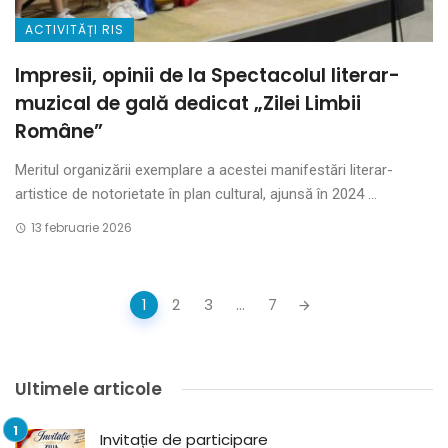
ACTIVITĂȚI RIS
Impresii, opinii de la Spectacolul literar-
muzical de gală dedicat „Zilei Limbii
Române”
Meritul organizării exemplare a acestei manifestări literar-
artistice de notorietate în plan cultural, ajunsă în 2024 ...
13 februarie 2026
Posts
1
2
3
...
7
navigation
Ultimele articole
Invitație de participare