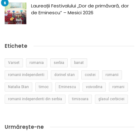
Laureații Festivalului „Dor de primăvară, dor
de Eminescu” – Mesici 2026
Etichete
Varset
romania
serbia
banat
romanii independenti
dorinel stan
costei
romanii
Natalia Stan
timoc
Eminescu
voivodina
romani
romanii independenti din serbia
timisoara
glasul cerbiciei
Urmărește-ne