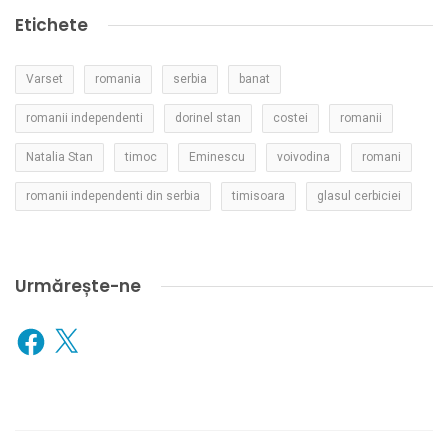
Etichete
Varset
romania
serbia
banat
romanii independenti
dorinel stan
costei
romanii
Natalia Stan
timoc
Eminescu
voivodina
romani
romanii independenti din serbia
timisoara
glasul cerbiciei
Urmărește-ne
Facebook
X