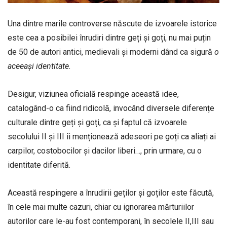
Una dintre marile controverse născute de izvoarele istorice
este cea a posibilei înrudiri dintre geți și goți, nu mai puțin
de 50 de autori antici, medievali și moderni dând ca sigură
o
aceeași identitate
.
Desigur, viziunea oficială respinge această idee,
catalogând-o ca fiind ridicolă, invocând diversele diferențe
culturale dintre geți și goți, ca și faptul că izvoarele
secolului II și III îi menționează adeseori pe goți ca aliați ai
carpilor, costobocilor și dacilor liberi…, prin urmare, cu o
identitate diferită.
Această respingere a înrudirii geților și goților este făcută,
în cele mai multe cazuri, chiar cu ignorarea mărturiilor
autorilor care le-au fost contemporani, în secolele II,III sau