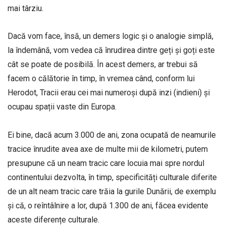
mai târziu.
Dacă vom face, însă, un demers logic și o analogie simplă,
la îndemână, vom vedea că înrudirea dintre geți și goți este
cât se poate de posibilă. În acest demers, ar trebui să
facem o călătorie în timp, în vremea când, conform lui
Herodot, Tracii erau cei mai numeroși după inzi (indieni) și
ocupau spații vaste din Europa.
Ei bine, dacă acum 3.000 de ani, zona ocupată de neamurile
tracice înrudite avea axe de multe mii de kilometri, putem
presupune că un neam tracic care locuia mai spre nordul
continentului dezvolta, în timp, specificități culturale diferite
de un alt neam tracic care trăia la gurile Dunării, de exemplu
și că, o reîntâlnire a lor, după 1.300 de ani, făcea evidente
aceste diferențe culturale.