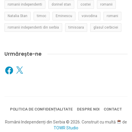
romanii independenti
dorinel stan
costei
romanii
Natalia Stan
timoc
Eminescu
voivodina
romani
romanii independenti din serbia
timisoara
glasul cerbiciei
Urmărește-ne
Facebook
X
POLITICA DE CONFIDENȚIALITATE
DESPRE NOI
CONTACT
Românii Independenți din Serbia © 2026. Construit cu multă
de
TOWR Studio