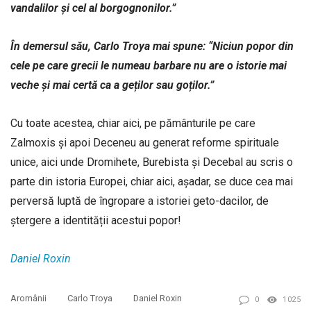
vandalilor și cel al borgognonilor.”
În demersul său, Carlo Troya mai spune: “Niciun popor din
cele pe care grecii le numeau barbare nu are o istorie mai
veche și mai certă ca a geților sau goților.”
Cu toate acestea, chiar aici, pe pământurile pe care
Zalmoxis și apoi Deceneu au generat reforme spirituale
unice, aici unde Dromihete, Burebista și Decebal au scris o
parte din istoria Europei, chiar aici, așadar, se duce cea mai
perversă luptă de îngropare a istoriei geto-dacilor, de
ștergere a identității acestui popor!
Daniel Roxin
Aromânii
Carlo Troya
Daniel Roxin
0
1025