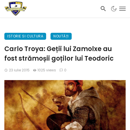
ISTORIE SI CULTURA
NOUTĂȚI
Carlo Troya: Geții lui Zamolxe au
fost strămoșii goților lui Teodoric
23 iulie 2015
1025 views
0