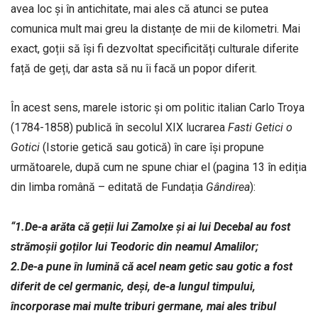
avea loc și în antichitate, mai ales că atunci se putea
comunica mult mai greu la distanțe de mii de kilometri. Mai
exact, goții să își fi dezvoltat specificități culturale diferite
față de geți, dar asta să nu îi facă un popor diferit.
În acest sens, marele istoric și om politic italian Carlo Troya
(1784-1858) publică în secolul XIX lucrarea
Fasti Getici o
Gotici
(Istorie getică sau gotică) în care își propune
următoarele, după cum ne spune chiar el (pagina 13 în ediția
din limba română – editată de Fundația
Gândirea
):
“1.De-a arăta că geții lui Zamolxe și ai lui Decebal au fost
strămoșii goților lui Teodoric din neamul Amalilor;
2.De-a pune în lumină că acel neam getic sau gotic a fost
diferit de cel germanic, deși, de-a lungul timpului,
încorporase mai multe triburi germane, mai ales tribul