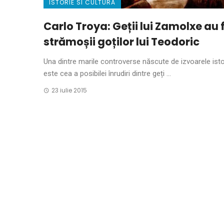
ISTORIE SI CULTURA
Carlo Troya: Geții lui Zamolxe au 
strămoșii goților lui Teodoric
Una dintre marile controverse născute de izvoarele isto
este cea a posibilei înrudiri dintre geți ...
23 iulie 2015