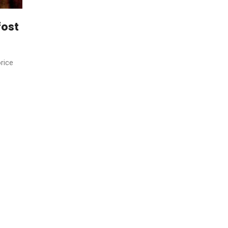
fost
rice