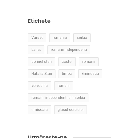
Etichete
Varset
romania
serbia
banat
romanii independenti
dorinel stan
costei
romanii
Natalia Stan
timoc
Eminescu
voivodina
romani
romanii independenti din serbia
timisoara
glasul cerbiciei
Urmărește-ne