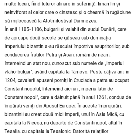
multe locuri, fiind tuturor alinare în suferință, liman lin și
neînviforat al celor care o cinstesc și o cheamă în rugăciune
să mijlocească la Atot­milostivul Dumnezeu.
În anii 1185-1186, bulgarii și valahii din sudul Dunării, care
de aproape două secole se găseau sub dominația
Imperiului bizantin s-au răsculat împotriva asupritorilor, sub
conducerea fraților Petru și Asan, români de neam,
întemeind un stat nou, cunoscut sub numele de „Imperiul
vlaho-bulgar”, având capitala la Târnovo. Peste câțiva ani, în
1204, cavalerii apuseni porniți în Cruciada a patra au ocupat
Constantinopolul, întemeind aici un „imperiu latin de
Constantinopol”, care a dăinuit până în anul 1261, condus de
împărați veniți din Apusul Europei. În aceste împrejurări,
bizantinii au creat două mici imperii, unul în Asia Mică, cu
capitala la Niceea, nu departe de Constantinopol, altul în
Tesalia, cu capitala la Tesalonic. Datorită relațiilor