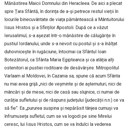
Mănăstirea Maicii Domnului din Heracleea. De aici a plecat
spre Țara Sfântă, în dorința de a-și petrece restul vieții în
locurile binecuvântate de viața pământească a Mântuitorului
Iisus Hristos și a Sfinților Apostoli. După ce a văzut
Ierusalimul, s-a așezat într-o mănăstire de călugărițe în
pustiul Iordanului, unde s-a nevoit cu postul și s-a înălțat
duhovnicește în rugăciune, întocmai ca Sfântul Ioan
Botezătorul, ca Sfânta Maria Egipteanca și ca atâția alți
ostenitori ai pustiei roditoare de desăvârșire. Mitropolitul
Varlaam al Moldovei, în Cazania sa, spune că acum Sfânta
nu mai avea grijă „nici de veșminte și de așternuturi, nici de
mâncări și de mese, nici de casă sau slujnice, ci numai de
curăția sufletului și de răspuns județului (judecății n.n.) ce va
să fie”. Ea „pururea suspina și nepărăsit tânjea cumuși va
înfrumuseța sufletul, cum se va logodi pe sine Mirelui
ceresc, lui Iisus Hristos, cum se va îndulci la vederea