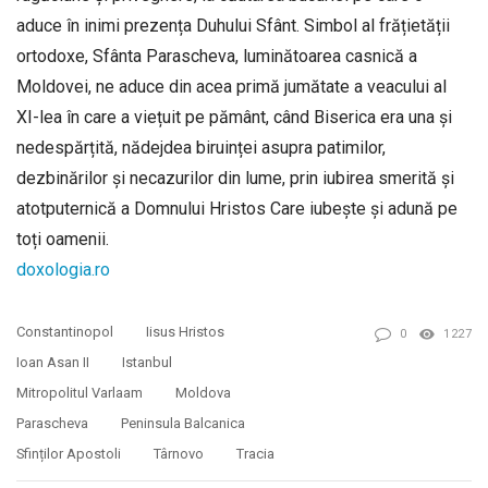
aduce în inimi prezența Duhului Sfânt. Simbol al frățietății
ortodoxe, Sfânta Parascheva, luminătoarea casnică a
Moldovei, ne aduce din acea primă jumătate a veacului al
XI-lea în care a viețuit pe pământ, când Biserica era una și
nedespărțită, nădejdea biruinței asupra patimilor,
dezbinărilor și necazurilor din lume, prin iubirea smerită și
atotputernică a Domnului Hristos Care iubește și adună pe
toți oamenii.
doxologia.ro
Constantinopol
Iisus Hristos
0
1227
Ioan Asan II
Istanbul
Mitropolitul Varlaam
Moldova
Parascheva
Peninsula Balcanica
Sfinților Apostoli
Târnovo
Tracia