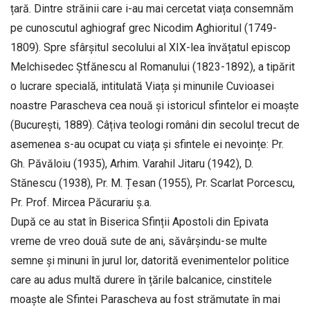
țară. Dintre străinii care i-au mai cercetat viața consemnăm
pe cunoscutul aghiograf grec Nicodim Aghioritul (1749-
1809). Spre sfârșitul secolului al XIX-lea învățatul episcop
Melchisedec Ștfănescu al Romanului (1823-1892), a tipărit
o lucrare specială, intitulată Viața și minunile Cuvioasei
noastre Parascheva cea nouă și istoricul sfintelor ei moaște
(București, 1889). Câțiva teologi români din secolul trecut de
asemenea s-au ocupat cu viața și sfintele ei nevoințe: Pr.
Gh. Păvăloiu (1935), Arhim. Varahil Jitaru (1942), D.
Stănescu (1938), Pr. M. Țesan (1955), Pr. Scarlat Porcescu,
Pr. Prof. Mircea Păcurariu ș.a.
După ce au stat în Biserica Sfinții Apostoli din Epivata
vreme de vreo două sute de ani, săvârșindu-se multe
semne și minuni în jurul lor, datorită evenimentelor politice
care au adus multă durere în țările balcanice, cinstitele
moaște ale Sfintei Parascheva au fost strămutate în mai