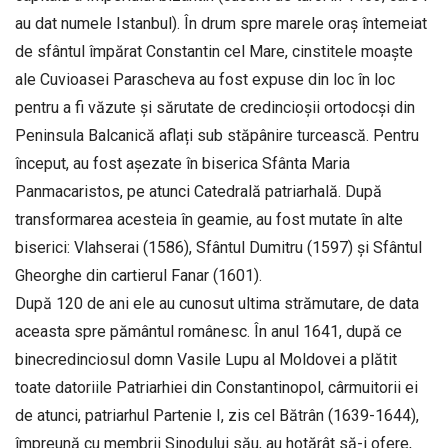
au dat numele Istanbul). În drum spre marele oraș întemeiat
de sfântul împărat Constantin cel Mare, cinstitele moaște
ale Cuvioasei Parascheva au fost expuse din loc în loc
pentru a fi văzute și sărutate de credincioșii ortodocși din
Peninsula Balcanică aflați sub stăpânire turcească. Pentru
început, au fost așezate în biserica Sfânta Maria
Panmacaristos, pe atunci Catedrală patriarhală. După
transformarea acesteia în geamie, au fost mutate în alte
biserici: Vlahserai (1586), Sfântul Dumitru (1597) și Sfântul
Gheorghe din cartierul Fanar (1601).
După 120 de ani ele au cunosut ultima strămutare, de data
aceasta spre pământul românesc. În anul 1641, după ce
binecredinciosul domn Vasile Lupu al Moldovei a plătit
toate datoriile Patriarhiei din Constantinopol, cârmuitorii ei
de atunci, patriarhul Partenie I, zis cel Bătrân (1639-1644),
împreună cu membrii Sinodului său, au hotărât să-i ofere,