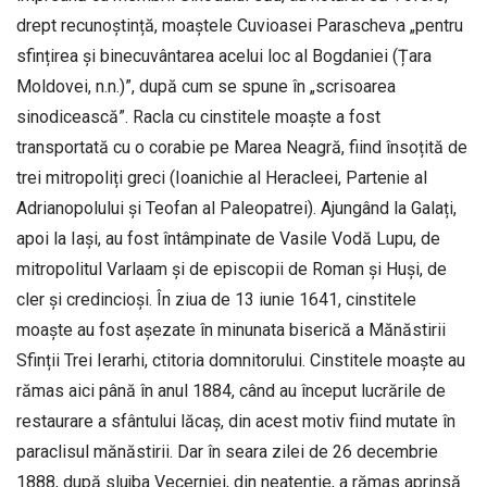
drept recunoștință, moaștele Cuvioasei Parascheva „pentru
sfințirea și binecuvântarea acelui loc al Bogdaniei (Țara
Moldovei, n.n.)”, după cum se spune în „scrisoarea
sinodicească”. Racla cu cinstitele moaște a fost
transportată cu o corabie pe Marea Neagră, fiind însoțită de
trei mitropoliți greci (Ioanichie al Heracleei, Partenie al
Adrianopolului și Teofan al Paleopatrei). Ajungând la Galați,
apoi la Iași, au fost întâmpinate de Vasile Vodă Lupu, de
mitropolitul Varlaam și de episcopii de Roman și Huși, de
cler și credincioși. În ziua de 13 iunie 1641, cinstitele
moaște au fost așezate în minunata biserică a Mănăstirii
Sfinții Trei Ierarhi, ctitoria domnitorului. Cinstitele moaște au
rămas aici până în anul 1884, când au început lucrările de
restaurare a sfântului lăcaș, din acest motiv fiind mutate în
paraclisul mănăstirii. Dar în seara zilei de 26 decembrie
1888, după slujba Vecerniei, din neatenție, a rămas aprinsă