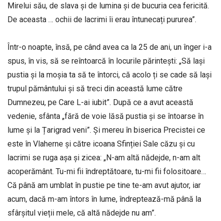
Mirelui său, de slava și de lu­mina și de bucuria cea fericită.
De aceasta … ochii de lacrimi îi erau întunecați pururea”.
Într-o noapte, însă, pe când avea ca la 25 de ani, un înger i-a
spus, în vis, să se reîntoarcă în locurile părintești: „Să lași
pustia și la moșia ta să te întorci, că acolo ți se cade să lași
trupul pământului și să treci din această lume către
Dumnezeu, pe Care L-ai iubit”. După ce a avut această
vedenie, sfânta „fără de voie lăsă pustia și se întoarse în
lume și la Țarigrad veni”. Și mereu în biserica Precistei ce
este în Vlaherne și către icoana Sfinției Sale căzu și cu
lacrimi se ruga așa și zicea: „N-am altă nădejde, n-am alt
acoperământ. Tu-mi fii îndreptătoare, tu-mi fii folositoare…
Că până am umblat în pustie pe tine te-am avut ajutor, iar
acum, dacă m-am întors în lume, îndreptează-mă până la
sfârșitul vieții mele, că altă nădejde nu am”.