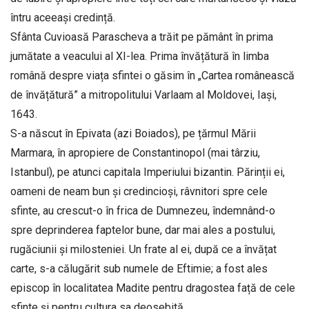
întru aceeași credință.
Sfânta Cuvioasă Parascheva a trăit pe pământ în prima
jumătate a veacului al XI-lea. Prima învățătură în limba
română despre viața sfintei o găsim în „Cartea românească
de învățătură” a mitropolitului Varlaam al Moldovei, Iași,
1643.
S-a născut în Epivata (azi Boiados), pe țărmul Mării
Marmara, în apropiere de Constantinopol (mai târziu,
Istanbul), pe atunci capitala Imperiului bizantin. Părinții ei,
oameni de neam bun și credincioși, râvnitori spre cele
sfinte, au crescut-o în frica de Dumnezeu, îndemnând-o
spre deprinderea faptelor bune, dar mai ales a postului,
rugăciunii și milosteniei. Un frate al ei, după ce a învățat
carte, s-a călugărit sub numele de Eftimie; a fost ales
episcop în localitatea Madite pentru dragostea față de cele
sfinte și pentru cultura sa deosebită.