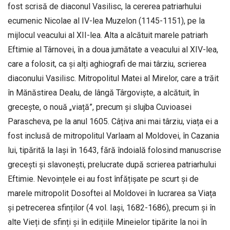
fost scrisă de diaconul Vasilisc, la cererea patriarhului
ecumenic Nicolae al IV-lea Muzelon (1145-1151), pe la
mijlocul veacului al XII-lea. Alta a alcătuit marele patriarh
Eftimie al Târnovei, în a doua jumătate a veacului al XIV-lea,
care a folosit, ca și alți aghiografi de mai târziu, scrierea
diaconului Vasilisc. Mitropolitul Matei al Mirelor, care a trăit
în Mănăstirea Dealu, de lângă Târgoviște, a alcătuit, în
grecește, o nouă „viață”, precum și slujba Cuvioasei
Parascheva, pe la anul 1605. Câțiva ani mai târziu, viața ei a
fost inclusă de mitropolitul Varlaam al Moldovei, în Cazania
lui, tipărită la Iași în 1643, fără îndoială folosind manuscrise
grecești și slavonești, prelucrate după scrierea patriarhului
Eftimie. Nevoințele ei au fost înfățișate pe scurt și de
marele mitropolit Dosoftei al Moldovei în lucrarea sa Viața
și petrecerea sfinților (4 vol. Iași, 1682-1686), precum și în
alte Vieți de sfinți și în edițiile Mineielor tipărite la noi în