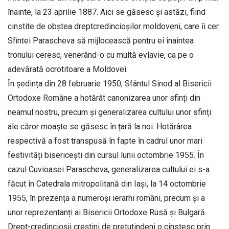
înainte, la 23 aprilie 1887. Aici se găsesc și astăzi, fiind
cinstite de obștea dreptcredincioșilor moldoveni, care îi cer
Sfintei Parascheva să mijlocească pentru ei înaintea
tronului ceresc, venerând-o cu multă evlavie, ca pe o
adevărată ocrotitoare a Moldovei.
În ședința din 28 februarie 1950, Sfântul Sinod al Bisericii
Ortodoxe Române a hotărât canonizarea unor sfinți din
neamul nostru, precum și generalizarea cultului unor sfinți
ale căror moaște se găsesc în țară la noi. Hotărârea
respectivă a fost transpusă în fapte în cadrul unor mari
festivități bisericești din cursul lunii octombrie 1955. În
cazul Cuvioasei Parascheva, generalizarea cultului ei s-a
făcut în Catedrala mitropolitană din Iași, la 14 octombrie
1955, în prezența a numeroși ierarhi români, precum și a
unor reprezentanți ai Bisericii Ortodoxe Rusă și Bulgară.
Drept-credincioșii creștini de pretutindeni o cinstesc prin