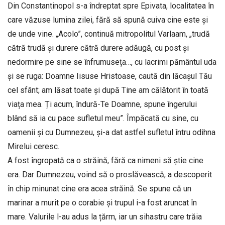
Din Constantinopol s-a îndreptat spre Epivata, localitatea în
care văzuse lumina zilei, fără să spună cuiva cine este și
de unde vine. „Acolo”, continuă mitropolitul Varlaam, „trudă
cătră trudă și durere cătră durere adăugă, cu post și
nedormire pe sine se înfrumuseța…, cu lacrimi pământul uda
și se ruga: Doamne Iisuse Hristoase, caută din lăcașul Tău
cel sfânt; am lăsat toate și după Tine am călătorit în toată
viața mea. Ți acum, îndură-Te Doamne, spune îngerului
blând să ia cu pace sufletul meu”. Împăcată cu sine, cu
oamenii și cu Dumnezeu, și-a dat astfel sufletul întru odihna
Mirelui ceresc.
A fost îngropată ca o străină, fără ca nimeni să știe cine
era. Dar Dumnezeu, voind să o proslăvească, a descoperit
în chip minunat cine era acea străină. Se spune că un
marinar a murit pe o corabie și trupul i-a fost aruncat în
mare. Valurile l-au adus la țărm, iar un sihastru care trăia