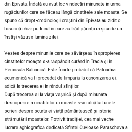
din Epivata. Îndată au avut loc vindecări minunate în urma
rugăciunilor care se făceau lângă cinstitele sale moaște. Se
spune că drept-credincioșii creștini din Epivata au zidit o
biserică chiar pe locul în care au trăit părinții ei și unde ea
însăși văzuse lumina zilei.
Vestea despre minunile care se săvârșeau în apropierea
cinstitelor moaște s-a răspândit curând în Tracia și în
Peninsula Balcanică. Este foarte probabil că Patriarhia
ecumenică va fi procedat de timpuriu la canonizarea ei,
adică la trecerea ei în rândul sfinților.
După trecerea ei la viața veșnică și după minunata
descoperire a cinstitelor ei moaște s-au alcătuit unele
scrieri despre scurta ei viață pământească și istoria
strămutării moaștelor. Potrivit tradiției, cea mai veche
lucrare aghiografică dedicată Sfintei Cuvioase Parascheva a