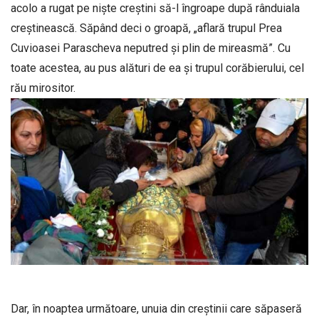
acolo a rugat pe niște creștini să-l îngroape după rânduiala
creștinească. Săpând deci o groapă, „aflară trupul Prea
Cuvioasei Parascheva neputred și plin de mireasmă”. Cu
toate acestea, au pus alături de ea și trupul corăbierului, cel
rău mirositor.
Dar, în noaptea următoare, unuia din creștinii care săpaseră