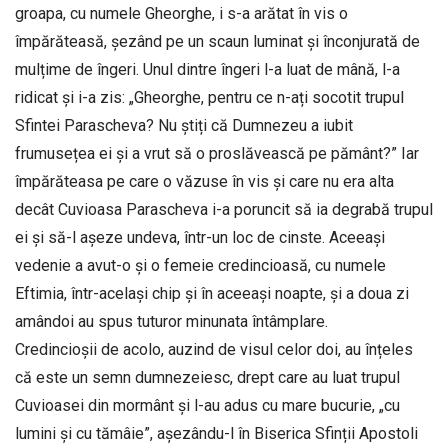
groapa, cu numele Gheorghe, i s-a arătat în vis o
împărăteasă, șezând pe un scaun luminat și înconjurată de
mulțime de îngeri. Unul dintre îngeri l-a luat de mână, l-a
ridicat și i-a zis: „Gheorghe, pentru ce n-ați socotit trupul
Sfintei Parascheva? Nu știți că Dumnezeu a iubit
frumusețea ei și a vrut să o proslăvească pe pământ?” Iar
împărăteasa pe care o văzuse în vis și care nu era alta
decât Cuvioasa Parascheva i-a poruncit să ia degrabă trupul
ei și să-l așeze undeva, într-un loc de cinste. Aceeași
vedenie a avut-o și o femeie credincioasă, cu numele
Eftimia, într-același chip și în aceeași noapte, și a doua zi
amândoi au spus tuturor minunata întâmplare.
Credincioșii de acolo, auzind de visul celor doi, au înțeles
că este un semn dumnezeiesc, drept care au luat trupul
Cuvioasei din mormânt și l-au adus cu mare bucurie, „cu
lumini și cu tămâie”, așezându-l în Biserica Sfinții Apostoli