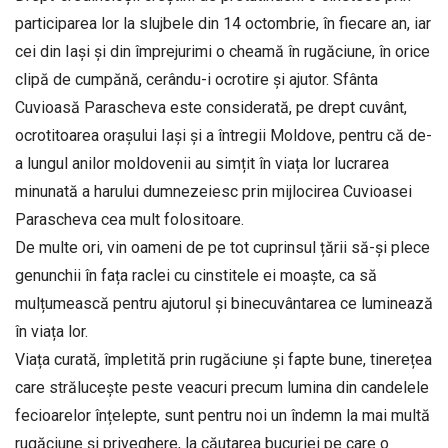
participarea lor la slujbele din 14 octombrie, în fiecare an, iar
cei din Iași și din împrejurimi o cheamă în rugăciune, în orice
clipă de cumpănă, cerându-i ocrotire și ajutor. Sfânta
Cuvioasă Parascheva este considerată, pe drept cuvânt,
ocrotitoarea orașului Iași și a întregii Moldove, pentru că de-
a lungul anilor moldovenii au simțit în viața lor lucrarea
minunată a harului dumnezeiesc prin mijlocirea Cuvioasei
Parascheva cea mult folositoare.
De multe ori, vin oameni de pe tot cuprinsul țării să-și plece
genunchii în fața raclei cu cinstitele ei moaște, ca să
mulțumească pentru ajutorul și binecuvântarea ce luminează
în viața lor.
Viața curată, împletită prin rugăciune și fapte bune, tinerețea
care strălucește peste veacuri precum lumina din candelele
fecioarelor înțelepte, sunt pentru noi un îndemn la mai multă
rugăciune și priveghere, la căutarea bucuriei pe care o