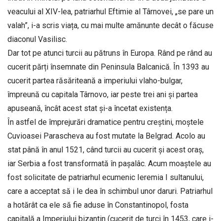
veacului al XIV-lea, patriarhul Eftimie al Târnovei, „se pare un
valah”, i-a scris viața, cu mai multe amănunte decât o făcuse
diaconul Vasilisc.
Dar tot pe atunci turcii au pătruns în Europa. Rând pe rând au
cucerit părți însemnate din Peninsula Balcanică. În 1393 au
cucerit partea răsăriteană a imperiului vlaho-bulgar,
împreună cu capitala Târnovo, iar peste trei ani și partea
apuseană, încât acest stat și-a încetat existența.
În astfel de împrejurări dramatice pentru creștini, moștele
Cuvioasei Parascheva au fost mutate la Belgrad. Acolo au
stat până în anul 1521, când turcii au cucerit și acest oraș,
iar Serbia a fost transformată în pașalâc. Acum moaștele au
fost solicitate de patriarhul ecumenic Ieremia I sultanului,
care a acceptat să i le dea în schimbul unor daruri. Patriarhul
a hotărât ca ele să fie aduse în Constantinopol, fosta
capitală a Imperiului bizantin (cucerit de turci în 1453, care i-