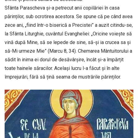
Sfânta Parascheva și-a petrecut anii copilăriei în casa
părinților, sub ocrotirea acestora. Se spune că pe când avea
zece ani, „fiind într-o biserică a Precistei” a auzit citindu-se,
la Sfânta Liturghie, cuvântul Evangheliei: „Oricine voiește să
vină după Mine, să se lepede de sine, să-și ia crucea sa și
să-Mi urmeze Mie” (Mar­cu 8, 34). Chemarea Mântui­to­ru­lui a
sădit în inima ei dorul de desăvârșire, încât și-a îm­păr­țit
toate hainele săracilor. Același lucru l-a fă­cut și în alte
împrejurări, fără să țină seama de mustrările părinților.