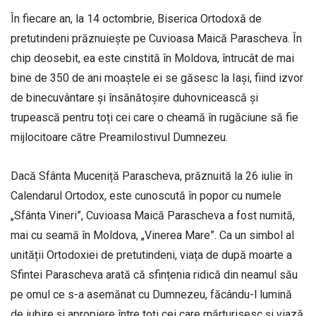
În fiecare an, la 14 octombrie, Biserica Or­todoxă de
pretutindeni prăznuiește pe Cuvioasa Maică Parascheva. În
chip deosebit, ea este cinstită în Moldova, întrucât de mai
bine de 350 de ani moaștele ei se găsesc la Iași, fiind izvor
de binecuvântare și însănătoșire duhovnicească și
trupească pentru toți cei care o cheamă în rugăciune să fie
mijlocitoare către Preamilostivul Dumnezeu.
Dacă Sfânta Muceniță Parascheva, prăznuită la 26 iulie în
Calendarul Ortodox, este cunoscută în popor cu numele
„Sfânta Vineri”, Cuvioasa Maică Parascheva a fost numită,
mai cu seamă în Moldova, „Vinerea Mare”. Ca un simbol al
unității Ortodoxiei de pretutindeni, viața de după moarte a
Sfintei Parascheva arată că sfințenia ridică din neamul său
pe omul ce s-a asemănat cu Dumnezeu, făcându-l lumină
de iubire și apropiere între toți cei care mărturisesc și viază