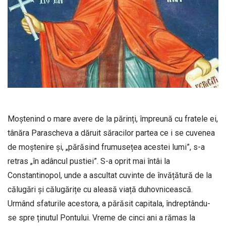
Moștenind o mare avere de la părinți, împreună cu fratele ei,
tânăra Parascheva a dăruit săracilor partea ce i se cuvenea
de moștenire și, „părăsind frumusețea acestei lumi”, s-a
retras „în adâncul pustiei”. S-a oprit mai întâi la
Constantinopol, unde a ascultat cuvinte de învățătură de la
călugări și călugărițe cu aleasă viață duhovnicească.
Urmând sfaturile acestora, a părăsit capitala, îndreptându-
se spre ținutul Pontului. Vreme de cinci ani a rămas la