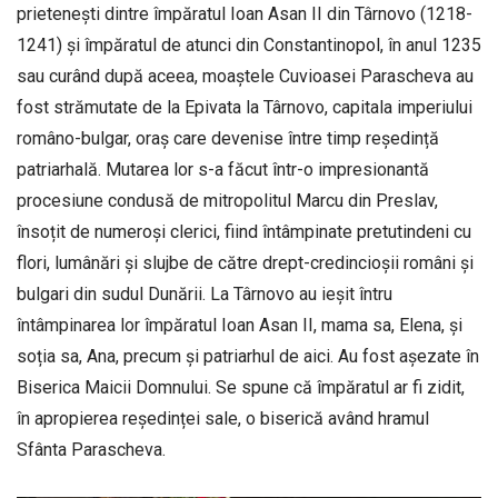
prietenești dintre împăratul Ioan Asan II din Târnovo (1218-
1241) și împăratul de atunci din Constantinopol, în anul 1235
sau curând după aceea, moaștele Cuvioasei Parascheva au
fost strămutate de la Epivata la Târnovo, capitala imperiului
româno-bulgar, oraș care devenise între timp reședință
patriarhală. Mutarea lor s-a făcut într-o impresionantă
procesiune condusă de mitropolitul Marcu din Preslav,
însoțit de numeroși clerici, fiind întâmpinate pretutindeni cu
flori, lumânări și slujbe de către drept-credincioșii români și
bulgari din sudul Dunării. La Târnovo au ieșit întru
întâmpinarea lor împăratul Ioan Asan II, mama sa, Elena, și
soția sa, Ana, precum și patriarhul de aici. Au fost așezate în
Biserica Maicii Domnului. Se spune că împăratul ar fi zidit,
în apropierea reședinței sale, o biserică având hramul
Sfânta Parascheva.