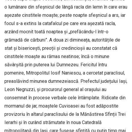
o lumânare din sfeșnicul de lângă racla din lemn în care erau
așezate cinstitele moaște; peste noapte sfeșnicul a ars, iar
focul s-a extins la catafalcul pe care era așezată racla,
arzând mocnit toată noaptea și „prefăcându-l într-o
grămadă de cărbuni”. A doua zi dimineața, autoritățile de
stat și bisericești, preoții și credincioșii au constatat că
cinstitele moaște au rămas neatinse; încă o minune
săvârșită prin puterea lui Dumnezeu. Fericitul întru
pomenire, Mitropolitul Iosif Naniescu, a cercetat paraclisul,
preaslăvind minunea dumnezeiască. Prefectul județului Iași,
Leon Negruzzi, și procurorul general al orașului au
consemnat în procese verbale cele întâmplate. Ridicate din
mormanul de jar, moaștele Cuvioasei au fost adăpostite
provizoriu în altarul paraclisului de la Mănăstirea Sfinții Trei
Ierarhi și în curând strămutate în noua Catedrală
mitropolitană din Iași, care fusese sfințită cu puțin timp mai