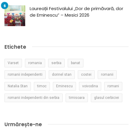
Laureații Festivalului „Dor de primăvară, dor
de Eminescu” – Mesici 2026
Etichete
Varset
romania
serbia
banat
romanii independenti
dorinel stan
costei
romanii
Natalia Stan
timoc
Eminescu
voivodina
romani
romanii independenti din serbia
timisoara
glasul cerbiciei
Urmărește-ne