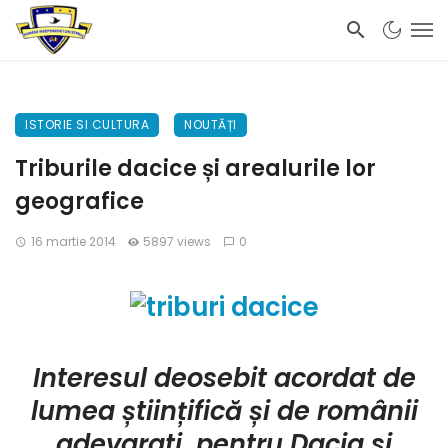
ISTORIE SI CULTURA
NOUTĂȚI
Triburile dacice și arealurile lor
geografice
16 martie 2014
5897 views
0
Interesul deosebit acordat de
lumea științifică și de românii
adevarati, pentru Dacia si