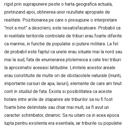
rigid prin suprapunere peste o harta geografica actuala,
pretinzand apoi, obtinerea unor rezultate apropiate de
realitate. Pozitionarea pe care o presupune o interpretare
“mot a mot” a descrierii, este nesatisfacatoare. Probabil ca
in realitate teritoriile controlate de triburi erau foarte diferite
ca marime, in functie de populatie si putere militara. La fel
de probabil este faptul ca unele erau situate mai la nord sau
mai la sud, fata de enumerarea ptolemeica a cate trei triburi
la aproximativ aceeasi latitudine. Limitele acestor areale
erau constituite de multe ori de obstacolele naturale (munti,
importante cursuri de apa, lacuri), elemente de care am tinut
cont in studiul de fata. Exista si posibilitatea ca aceste
hotare intre ariile de stapanire ale triburilor sa nu fi fost
foarte bine delimitate sau chiar mai mult, sa fi avut un
caracter schimbator, dinamic. Sa nu uitam ca in acea epoca
lupta pentru existenta era esentiala, iar triburile cu populatie