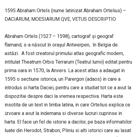
1595 Abraham Ortels (nume latinizat Abraham Ortelius) –
DACIARUM, MOESIARUM QVE, VETUS DESCRIPTIO
Abraham Ortels (1527 – 1598), cartograf și geograf
flamand, s-a născut în orașul Antwerpen, în Belgia de
astăzi. A fost creatorul primului atlas geografic modern,
intitulat Theatrum Orbis Terrarum (Teatrul lumii) editat pentru
prima oara in 1570, la Anvers. La acest atlas a adaugat in
1595 o sectiune istorica, un Parergon (adaos) in care a
introdus si harta Daciei, pentru care a studiat tot ce a avut la
dispozitie despre daci la vremea respectiva. Harta este
insotita de un text in limba latina, in care Ortelius explica ce
izvoare a avut la indemana si diverse lucruri cuprinse in
harta. El face un fel de istorie a dacilor, pe baza informatiilor
luate din Herodot, Strabon, Pliniu si alti istorici care au lasat