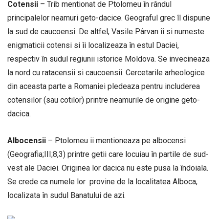
Cotensii
– Trib mentionat de Ptolomeu în rândul
principalelor neamuri geto-dacice. Geograful grec îl dispune
la sud de caucoensi. De altfel, Vasile Pârvan îi si numeste
enigmaticii cotensi si îi localizeaza în estul Daciei,
respectiv în sudul regiunii istorice Moldova. Se invecineaza
la nord cu ratacensii si caucoensii. Cercetarile arheologice
din aceasta parte a Romaniei pledeaza pentru includerea
cotensilor (sau cotilor) printre neamurile de origine geto-
dacica.
Albocensii
– Ptolomeu ii mentioneaza pe albocensi
(Geografia;III;8,3) printre getii care locuiau în partile de sud-
vest ale Daciei. Originea lor dacica nu este pusa la îndoiala.
Se crede ca numele lor provine de la localitatea Alboca,
localizata în sudul Banatului de azi.