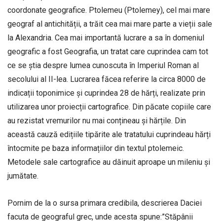
coordonate geografice. Ptolemeu (Ptolemey), cel mai mare
geograf al antichității, a trăit cea mai mare parte a vieții sale
la Alexandria. Cea mai importantă lucrare a sa în domeniul
geografic a fost Geografia, un tratat care cuprindea cam tot
ce se știa despre lumea cunoscuta în Imperiul Roman al
secolului al II-lea. Lucrarea făcea referire la circa 8000 de
indicații toponimice și cuprindea 28 de hărți, realizate prin
utilizarea unor proiecții cartografice. Din păcate copiile care
au rezistat vremurilor nu mai conțineau și hărțile. Din
această cauză edițiile tipărite ale tratatului cuprindeau hărți
întocmite pe baza informațiilor din textul ptolemeic.
Metodele sale cartografice au dăinuit aproape un mileniu și
jumătate.
Pornim de la o sursa primara credibila, descrierea Daciei
facuta de geograful grec, unde acesta spune:”Stăpânii