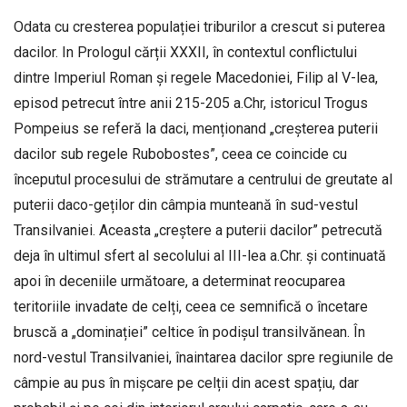
Odata cu cresterea populației triburilor a crescut si puterea
dacilor. In Prologul cărții XXXII, în contextul conflictului
dintre Imperiul Roman și regele Macedoniei, Filip al V-lea,
episod petrecut între anii 215-205 a.Chr, istoricul Trogus
Pompeius se referă la daci, menționand „creșterea puterii
dacilor sub regele Rubobostes”, ceea ce coincide cu
începutul procesului de strămutare a centrului de greutate al
puterii daco-geților din câmpia munteană în sud-vestul
Transilvaniei. Aceasta „creștere a puterii dacilor” petrecută
deja în ultimul sfert al secolului al III-lea a.Chr. și continuată
apoi în deceniile următoare, a determinat reocuparea
teritoriile invadate de celți, ceea ce semnifică o încetare
bruscă a „dominației” celtice în podișul transilvănean. În
nord-vestul Transilvaniei, înaintarea dacilor spre regiunile de
câmpie au pus în mișcare pe celții din acest spațiu, dar