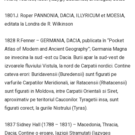
1801J. Roper PANNONIA, DACIA, ILLYRICUM et MOESIA,
editata la Londra de R. Wilkinson
1828 R.Fenner – GERMANIA, DACIA, publicata în “Pocket
Atlas of Modern and Ancient Geography”; Germania Magna
se invecina la sud -est cu Dacia. Burii apar la sud-vest de
izvoarele fluviului Vistula, la nord de Carpatii nordici. Contine
cateva erori: Buridavensii (Buredensii) sunt figurati pe
varfurile Carpatilor Meridionali, iar Ratacensii (Rhatacensii)
sunt figurati in Moldova, intre Carpatii Orientali si Siret,
aproximativ pe teritoriul Cauconilor. Tyragetii insa, sunt
figurati corect, la gurile Nistrului (Tyras).
1837 Sidney Hall (1788 – 1831) – Macedonia, Thracia,
Dacia; Contine o eroare, Iazigii Stramutati (Iazyges