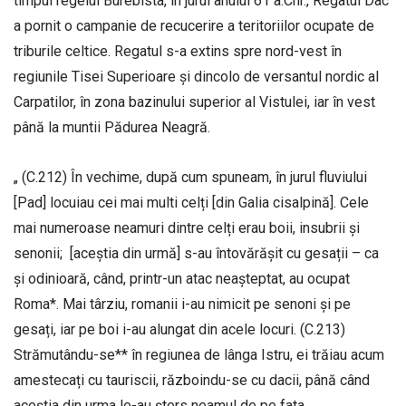
timpul regelui Burebista, in jurul anului 61 a.Chr., Regatul Dac
a pornit o campanie de recucerire a teritoriilor ocupate de
triburile celtice. Regatul s-a extins spre nord-vest în
regiunile Tisei Superioare și dincolo de versantul nordic al
Carpatilor, în zona bazinului superior al Vistulei, iar în vest
până la muntii Pădurea Neagră.
„ (C.212) În vechime, după cum spuneam, în jurul fluviului
[Pad] locuiau cei mai multi celți [din Galia cisalpină]. Cele
mai numeroase neamuri dintre celți erau boii, insubrii și
senonii; [aceștia din urmă] s-au întovărășit cu gesații – ca
și odinioară, când, printr-un atac neașteptat, au ocupat
Roma*. Mai târziu, romanii i-au nimicit pe senoni și pe
gesați, iar pe boi i-au alungat din acele locuri. (C.213)
Strămutându-se** în regiunea de lânga Istru, ei trăiau acum
amestecați cu tauriscii, războindu-se cu dacii, până când
aceștia din urma le-au șters neamul de pe fata