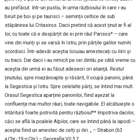
au prefăcut într-un pustiu, în urma războiului în care i-au
biruit pe boi și pe taurisci – seminții celtice de sub
stăpânirea lui Critasiros. Dacii pretind că acest ținut ar fi al
lor, cu toate că e despărțit de ei prin râul Parisos* – care
vine din munți și se varsă în Istru, prin părțile galilor numiti
scordisci. Într-adevăr aceștia locuiau amestecați cu ilirii și
cu tracii. Dar dacii i-au nimicit pe cei dintâi, pe câtă vreme cu
aceștia din urmă ei au făcut adeseori ori alianță. Restul
ținutului, spre miazănoapte și răsărit, îl ocupă panonii, până
la Segestica și Istru. Spre celelalte părți, se întind mai mult.
Orasul Segestica aparține panonilor, fiind așezat la
confluența mai multor râuri, toate navigabile. El alcătuiește o
întăritură foarte potrivită pentru războiul** împotriva dacilor,
căci se află la poalele Alpilor, care se întind până la iapodi –
aceștia fiind un amestec de celți și iliri. „ – Strabon (63
a.Chr.-19 p.Chr.) – Geografia,VII,5,2