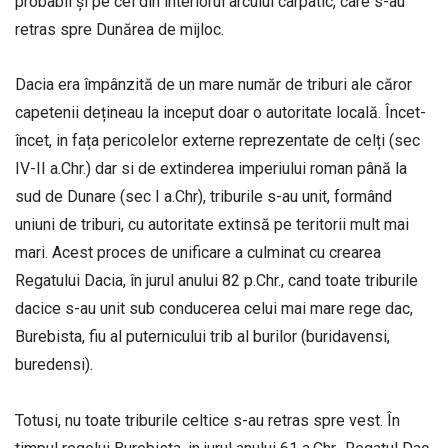
probabil și pe cei din interiorul arcului carpatic, care s-au
retras spre Dunărea de mijloc.
Dacia era împânzită de un mare număr de triburi ale căror
capetenii dețineau la inceput doar o autoritate locală. Încet-
încet, in fața pericolelor externe reprezentate de celți (sec
IV-II a.Chr.) dar si de extinderea imperiului roman până la
sud de Dunare (sec I a.Chr), triburile s-au unit, formând
uniuni de triburi, cu autoritate extinsă pe teritorii mult mai
mari. Acest proces de unificare a culminat cu crearea
Regatului Dacia, în jurul anului 82 p.Chr., cand toate triburile
dacice s-au unit sub conducerea celui mai mare rege dac,
Burebista, fiu al puternicului trib al burilor (buridavensi,
buredensi).
Totusi, nu toate triburile celtice s-au retras spre vest. În