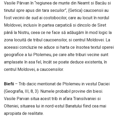
Vasile Pârvan în “regiunea de munte din Neamt si Bacău si
tinutul spre apus din tara secuilor”, (Getica) caucoensii au
fost vecinii de sud ai costobocilor, care au locuit în nordul
Moldovei, inclusiv în partea carpaticã si dincolo de Siret
pânã la Nistru, ceea ce ne face să adăugăm în mod logic la
zona locuită de tribul caucoensilor, si centrul Moldovei. La
aceeasi concluzie ne aduce si harta ce însotea textul operei
geografice a lui Ptolemeu, pe care alte triburi vecine sunt
amplasate în asa fel, încât se poate deduce existenta, în
centrul Moldovei, a caucoensilor.
Biefii
– Trib dacic mentionat de Ptolemeu in vestul Daciei
(Geografia, III, 8, 3). Numele probabil provine din biesi.
Vasile Parvan situa acest trib in afara Transilvaniei si
Olteniei, situarea lui in nord-estul Banatului fiind cea mai
apropiata de realitate.