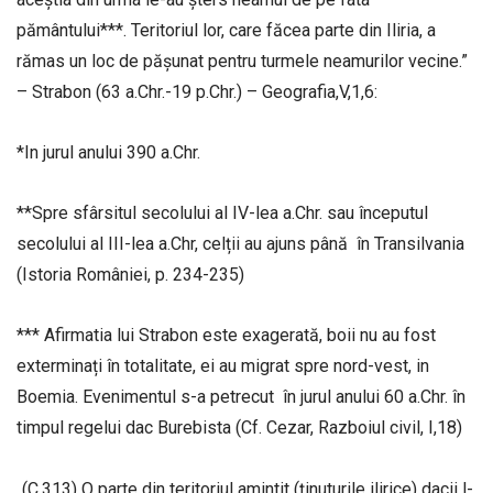
pământului***. Teritoriul lor, care făcea parte din Iliria, a
rămas un loc de pășunat pentru turmele neamurilor vecine.”
– Strabon (63 a.Chr.-19 p.Chr.) – Geografia,V,1,6:
*In jurul anului 390 a.Chr.
**Spre sfârsitul secolului al IV-lea a.Chr. sau începutul
secolului al III-lea a.Chr, celții au ajuns până în Transilvania
(Istoria României, p. 234-235)
*** Afirmatia lui Strabon este exagerată, boii nu au fost
exterminați în totalitate, ei au migrat spre nord-vest, in
Boemia. Evenimentul s-a petrecut în jurul anului 60 a.Chr. în
timpul regelui dac Burebista (Cf. Cezar, Razboiul civil, I,18)
„(C.313) O parte din teritoriul amintit (ținuturile ilirice) dacii l-