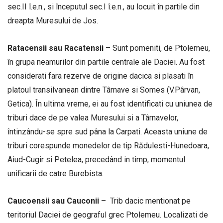
sec.II î.e.n., si începutul sec.I î.e.n., au locuit în partile din
dreapta Muresului de Jos.
Ratacensii sau Racatensii
– Sunt pomeniti, de Ptolemeu,
în grupa neamurilor din partile centrale ale Daciei. Au fost
considerati fara rezerve de origine dacica si plasati în
platoul transilvanean dintre Târnave si Somes (V.Pârvan,
Getica). În ultima vreme, ei au fost identificati cu uniunea de
triburi dace de pe valea Muresului si a Târnavelor,
întinzându-se spre sud pâna la Carpati. Aceasta uniune de
triburi corespunde monedelor de tip Rădulesti-Hunedoara,
Aiud-Cugir si Petelea, precedând in timp, momentul
unificarii de catre Burebista.
Caucoensii sau Cauconii
– Trib dacic mentionat pe
teritoriul Daciei de geograful grec Ptolemeu. Localizati de