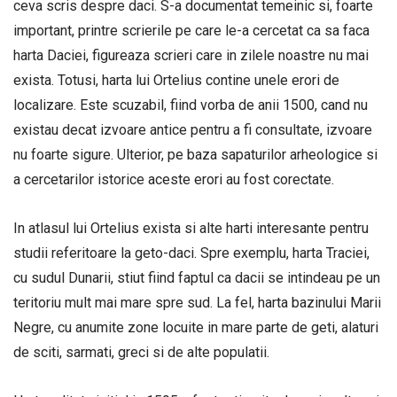
ceva scris despre daci. S-a documentat temeinic si, foarte
important, printre scrierile pe care le-a cercetat ca sa faca
harta Daciei, figureaza scrieri care in zilele noastre nu mai
exista. Totusi, harta lui Ortelius contine unele erori de
localizare. Este scuzabil, fiind vorba de anii 1500, cand nu
existau decat izvoare antice pentru a fi consultate, izvoare
nu foarte sigure. Ulterior, pe baza sapaturilor arheologice si
a cercetarilor istorice aceste erori au fost corectate.
In atlasul lui Ortelius exista si alte harti interesante pentru
studii referitoare la geto-daci. Spre exemplu, harta Traciei,
cu sudul Dunarii, stiut fiind faptul ca dacii se intindeau pe un
teritoriu mult mai mare spre sud. La fel, harta bazinului Marii
Negre, cu anumite zone locuite in mare parte de geti, alaturi
de sciti, sarmati, greci si de alte populatii.