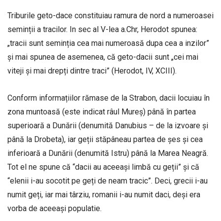
Triburile geto-dace constituiau ramura de nord a numeroasei
seminții a tracilor. In sec al V-lea a.Chr, Herodot spunea:
„tracii sunt seminția cea mai numeroasă dupa cea a inzilor”
și mai spunea de asemenea, că geto-dacii sunt „cei mai
viteji și mai drepți dintre traci” (Herodot, IV, XCIII).
Conform informațiilor rămase de la Strabon, dacii locuiau în
zona muntoasă (este indicat râul Mureș) până în partea
superioară a Dunării (denumită Danubius – de la izvoare și
până la Drobeta), iar geții stăpâneau partea de șes și cea
inferioară a Dunării (denumită Istru) până la Marea Neagră.
Tot el ne spune că “dacii au aceeași limbă cu geții” și că
“elenii i-au socotit pe geți de neam tracic”. Deci, grecii i-au
numit geți, iar mai târziu, romanii i-au numit daci, deși era
vorba de aceeași populatie.