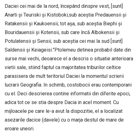
Daciei cei mai de la nord, începând dinspre vest, [sunt]
Anarti și Teuriski și Kistoboki;sub aceștia Predauensii și
Ratakensii și Kaukoensii; tot așa, sub aceștia Biephi și
Bouridauensii și Kotensii, sub care încă Albokensii și
Potulatensii și Sensii; sub aceștia cei mai la sud [sunt]
Saldensii și Keiageisi.”Ptolemeu detinea probabil date din
surse mai vechi, deoarece el a descris o situatie anterioara
vietii sale, stiind faptul ca majoritatea triburilor celtice
parasisera de mult teritoriul Daciei la momentul scrierii
lucrarii Geografia. In schimb, costobocii erau contemporani
cu el. Deci descrierea contine informatii din diferite epoci,
adica tot ce se stia despre Dacia in acel moment. Cu
mijloacele pe care le-a avut la dispozitie, el a localizat
asezarile dacice (davele) cu o marja destul de mare de
eroare uneori.