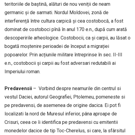
teritoriile de baștină, alături de nou veniții de neam
germanic și de sarmati. Nordul Moldovei, zonă de
interferență între cultura carpică și cea costobocă, a fost
dominat de costoboci pînă în anul 170 e.n., după cum arată
descoperirile arheologice. Costobocii, ca și carpii, au lăsat o
bogată moștenire perioadei de început a migrației
popoarelor. Prin acțiunile militare întreprinse în sec. II-III
e.n., costobocii și carpii au fost adversari redutabili ai
Imperiului roman.
Predavensii
– Vorbind despre neamurile din centrul si
vestul Daciei, autorul Geografiei, Ptolemeu, pomeneste si
pe predavensi, de asemenea de origine dacica. Ei pot fi
localizati la nord de Muresul inferior, pâna aproape de
Crisuri, ceea ce îi identifica pe predavensi cu emitentii
monedelor dacice de tip Toc-Cherelus, si care, la sfârsitul