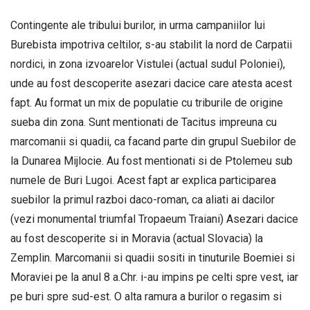
Contingente ale tribului burilor, in urma campaniilor lui
Burebista impotriva celtilor, s-au stabilit la nord de Carpatii
nordici, in zona izvoarelor Vistulei (actual sudul Poloniei),
unde au fost descoperite asezari dacice care atesta acest
fapt. Au format un mix de populatie cu triburile de origine
sueba din zona. Sunt mentionati de Tacitus impreuna cu
marcomanii si quadii, ca facand parte din grupul Suebilor de
la Dunarea Mijlocie. Au fost mentionati si de Ptolemeu sub
numele de Buri Lugoi. Acest fapt ar explica participarea
suebilor la primul razboi daco-roman, ca aliati ai dacilor
(vezi monumental triumfal Tropaeum Traiani) Asezari dacice
au fost descoperite si in Moravia (actual Slovacia) la
Zemplin. Marcomanii si quadii sositi in tinuturile Boemiei si
Moraviei pe la anul 8 a.Chr. i-au impins pe celti spre vest, iar
pe buri spre sud-est. O alta ramura a burilor o regasim si