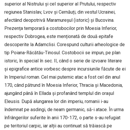
superior al Nistrului și cel superior al Prutului, respectiv
regiunea Stanislav, Lvov și Cernăuți, din vestul Ucrainei,
afectând deopotrivă Maramureșul (istoric) și Bucovina.
Prezența temporară a costobocilor prin Moesia Inferior,
respectiv Dobrogea, este menționată de două epitafe
descoperite la Adamclisi. Corespund culturii arheologice de
tip Poiana-Răcătău-Tinosul. Costobocii se impun, pe plan
istoric, în special în sec. II, când o serie de izvoare literare
și epigrafice antice vorbesc despre incursiunile făcute de ei
în Imperiul roman. Cel mai puternic atac a fost cel din anul
170, când pătrund în Moesia Inferior, Thracia și Macedonia,
ajungând până în Ellada și profanând templul din orașul
Eleusis. După alungarea lor din imperiu, romanii i-au
îndemnat pe asdingi, de neam germanic, să-i atace. În urma
înfrângerilor suferite în anii 170-172, o parte s-au refugiat
pe teritoriul carpic, iar alții au continuat să trăiască pe