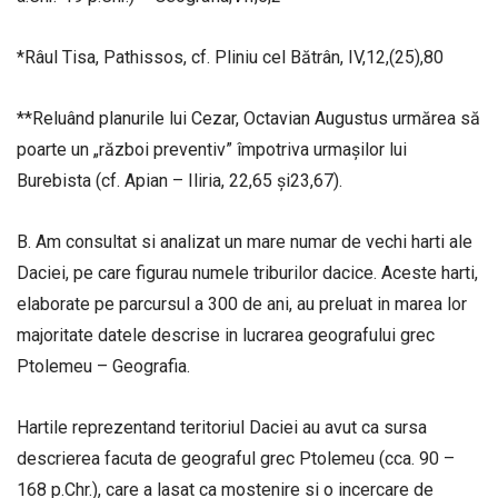
*Râul Tisa, Pathissos, cf. Pliniu cel Bătrân, IV,12,(25),80
**Reluând planurile lui Cezar, Octavian Augustus urmărea să
poarte un „război preventiv” împotriva urmașilor lui
Burebista (cf. Apian – Iliria, 22,65 și23,67).
B. Am consultat si analizat un mare numar de vechi harti ale
Daciei, pe care figurau numele triburilor dacice. Aceste harti,
elaborate pe parcursul a 300 de ani, au preluat in marea lor
majoritate datele descrise in lucrarea geografului grec
Ptolemeu – Geografia.
Hartile reprezentand teritoriul Daciei au avut ca sursa
descrierea facuta de geograful grec Ptolemeu (cca. 90 –
168 p.Chr.), care a lasat ca mostenire si o incercare de