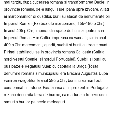
mai tarziu, dupa cucerirea romana si transformarea Daciei in
provincie romana, de-a lungul Tisei pana spre izvoare. Aliati
ai marcomanilor si quadilor, burii au atacat de nenumarate ori
Imperiul Roman (Razboaiele marcomane, 166-180 p.Chr.).
In anul 405 p.Chr., impinsi din spate de huni, au patruns in
Imperiul Roman – in Gallia, impreuna cu vandalii, iar in anul
409 p.Chr. marcomanii, quadii, suebii si burii, au trecut muntii
Pirinei stabilindu-se in provincia romana Gallaetia (Galitia –
nord-vestul Spaniei si nordul Portugalei). Suebii si burii au
pus bazele Regatului Sueb cu capitala la Braga (fosta
denumire romana a municipiului era Bracara Augusta). Dupa
venirea vizigotilor la anul 586 p.Chr., burii nu au mai fost
consemnati in istorie. Exista insa si in prezent in Portugalia
o zona denumita terra de burros, ca marturie a trecerii unei
ramuri a burilor pe acele meleaguri.