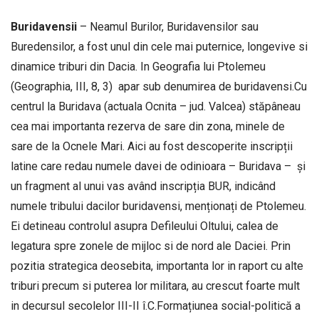
Buridavensii
– Neamul Burilor, Buridavensilor sau
Buredensilor, a fost unul din cele mai puternice, longevive si
dinamice triburi din Dacia. In Geografia lui Ptolemeu
(Geographia, III, 8, 3) apar sub denumirea de buridavensi.Cu
centrul la Buridava (actuala Ocnita – jud. Valcea) stăpâneau
cea mai importanta rezerva de sare din zona, minele de
sare de la Ocnele Mari. Aici au fost descoperite inscripții
latine care redau numele davei de odinioara – Buridava – și
un fragment al unui vas având inscripția BUR, indicând
numele tribului dacilor buridavensi, menționați de Ptolemeu.
Ei detineau controlul asupra Defileului Oltului, calea de
legatura spre zonele de mijloc si de nord ale Daciei. Prin
pozitia strategica deosebita, importanta lor in raport cu alte
triburi precum si puterea lor militara, au crescut foarte mult
in decursul secolelor III-II î.C.Formațiunea social-politică a