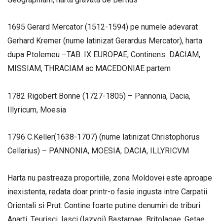
1695 Gerard Mercator (1512-1594) pe numele adevarat
Gerhard Kremer (nume latinizat Gerardus Mercator), harta
dupa Ptolemeu –TAB. IX EUROPAE, Continens DACIAM,
MISSIAM, THRACIAM ac MACEDONIAE partem
1782 Rigobert Bonne (1727-1805) – Pannonia, Dacia,
Illyricum, Moesia
1796 C.Keller(1638-1707) (nume latinizat Christophorus
Cellarius) – PANNONIA, MOESIA, DACIA, ILLYRICVM
Harta nu pastreaza proportiile, zona Moldovei este aproape
inexistenta, redata doar printr-o fasie ingusta intre Carpatii
Orientali si Prut. Contine foarte putine denumiri de triburi:
Anarti, Teurisci, Iasci (Iazygi) Bastarnae, Britolagae, Getae