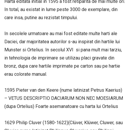
Harta editata initial in 1595 a fost retiparita de mai multe ori.
In total, au existat in lume peste 3000 de exemplare, din
care insa, putine au rezistat timpului.
In secolele urmatoare au mai fost editate multe harti ale
Daciei, dar majoritatea autorilor s-au inspirat din hartile lui
Munster si Ortelius. In secolul XVI si pana mult mai tarziu,
in tehnologia de imprimare se utilizau placi gravate din
bronz, dupa care hartile imprimate pe carton sau pe hartie
erau colorate manual.
1595 Pieter van den Keere (nume latinizat Petrus Kaerius)
– VETUS DESCRIPTIO DACIARUM NON NEC MOESIARUM
(dupa Ortelius) Foarte asemanatoare cu harta lui Ortelius
1629 Philip Cluver (1580-1622)(Clüver, Klüwer, Cluwer, sau