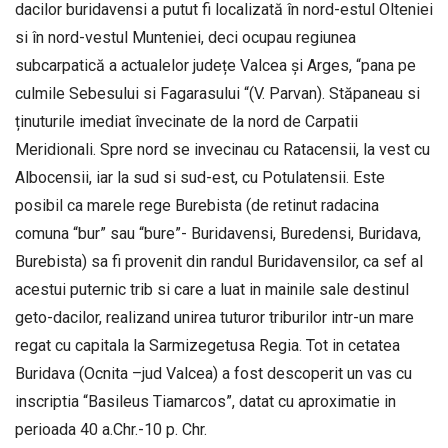
dacilor buridavensi a putut fi localizată în nord-estul Olteniei
si în nord-vestul Munteniei, deci ocupau regiunea
subcarpatică a actualelor județe Valcea și Arges, “pana pe
culmile Sebesului si Fagarasului “(V. Parvan). Stăpaneau si
ținuturile imediat învecinate de la nord de Carpatii
Meridionali. Spre nord se invecinau cu Ratacensii, la vest cu
Albocensii, iar la sud si sud-est, cu Potulatensii. Este
posibil ca marele rege Burebista (de retinut radacina
comuna “bur” sau “bure”- Buridavensi, Buredensi, Buridava,
Burebista) sa fi provenit din randul Buridavensilor, ca sef al
acestui puternic trib si care a luat in mainile sale destinul
geto-dacilor, realizand unirea tuturor triburilor intr-un mare
regat cu capitala la Sarmizegetusa Regia. Tot in cetatea
Buridava (Ocnita –jud Valcea) a fost descoperit un vas cu
inscriptia “Basileus Tiamarcos”, datat cu aproximatie in
perioada 40 a.Chr.-10 p. Chr.