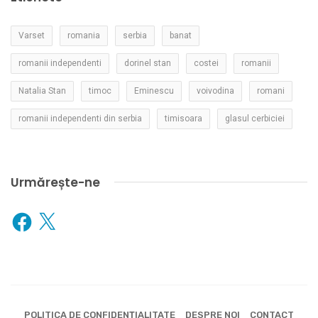
Varset
romania
serbia
banat
romanii independenti
dorinel stan
costei
romanii
Natalia Stan
timoc
Eminescu
voivodina
romani
romanii independenti din serbia
timisoara
glasul cerbiciei
Urmărește-ne
Facebook
X
POLITICA DE CONFIDENȚIALITATE
DESPRE NOI
CONTACT