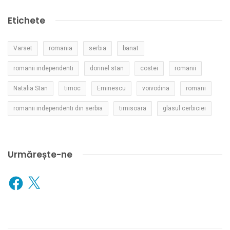
Etichete
Varset
romania
serbia
banat
romanii independenti
dorinel stan
costei
romanii
Natalia Stan
timoc
Eminescu
voivodina
romani
romanii independenti din serbia
timisoara
glasul cerbiciei
Urmărește-ne
Facebook
X