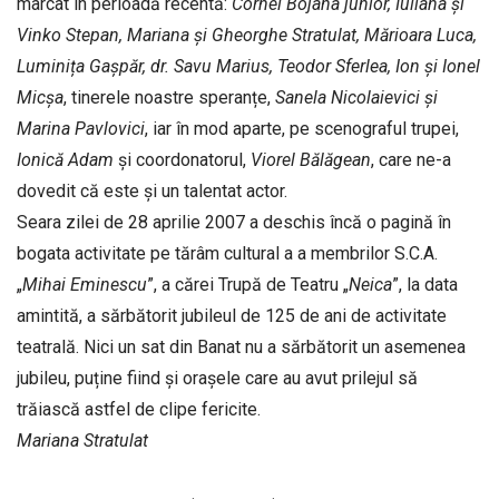
marcat în perioadă recentă:
Cornel Bojana junior, Iuliana și
Vinko Stepan, Mariana și Gheorghe Stratulat, Mărioara Luca,
Luminița Gașpăr, dr. Savu Marius, Teodor Sferlea, Ion și Ionel
Micșa
, tinerele noastre speranțe,
Sanela Nicolaievici și
Marina Pavlovici
, iar în mod aparte, pe scenograful trupei,
Ionică Adam
și coordonatorul,
Viorel Bălăgean
, care ne-a
dovedit că este și un talentat actor.
Seara zilei de 28 aprilie 2007 a deschis încă o pagină în
bogata activitate pe tărâm cultural a a membrilor S.C.A.
„
Mihai Eminescu
”, a cărei Trupă de Teatru „
Neica
”, la data
amintită, a sărbătorit jubileul de 125 de ani de activitate
teatrală. Nici un sat din Banat nu a sărbătorit un asemenea
jubileu, puține fiind și orașele care au avut prilejul să
trăiască astfel de clipe fericite.
Mariana Stratulat