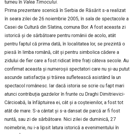
turneu în
Valea Timocului
.
Prima prezentare scenică în Serbia de Răsărit s-a realizat
în seara zilei de 26 noiembrie 2005, în sala de spectacole a
Casei de Cultură din Slatina, comuna Bor. A fost aceasta zi
istorică și de sărbătoare pentru românii de acolo, atât
pentru faptul că prima dată, în localitatea lor, se prezintă o
piesă în limba română, cât și pentru simbolica cădere a
zidului de fier care a fost ridicat între frați câteva secole. Au
confirmat aceasta și numeroșii spectatori care nu și-au putut
ascunde satisfacția și trăirea sufletească asistând la un
spectacol românesc. Iar dacă istoria se scrie cu fapt mari
atunci contribuția gazdelor în frunte cu Draghi Dimitrievici-
Cârcioabă, la înfăp­tuirea ei, cât și a coșteienilor, a fost tot
atât de mare. S-a cântat și s-a dansat de parcă ar fi fost
nuntă, sau zi de sărbătoare. Nici zilei de duminică, 27
noimebrie, nu i-a lipsit latura istorică a evenimentului în