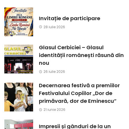
Invitație de participare
28 iulie 2026
Glasul Cerbiciei – Glasul
identității românești răsună din
nou
26 iulie 2026
Decernarea festivă a premiilor
Festivalului Copiilor „Dor de
primăvară, dor de Eminescu”
21 iunie 2026
Impresii și gânduri de la un