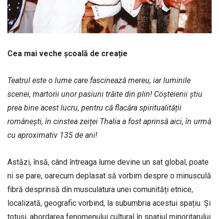
Cea mai veche școală de creație
Teatrul este o lume care fascinează mereu, iar luminile
scenei, martorii unor pasiuni trăite din plin! Coșteienii știu
prea bine acest lucru, pentru că flacăra spiritualității
românești, în cinstea zeiței Thalia a fost aprinsă aici, în urmă
cu aproximativ 135 de ani!
Astăzi, însă, când întreaga lume devine un sat global, poate
ni se pare, oarecum deplasat să vorbim despre o minusculă
fibră desprinsă din musculatura unei comunități etnice,
localizată, geografic vorbind, la subumbria acestui spațiu. Și
totuși, abordarea fenomenului cultural în spațiul minoritarului