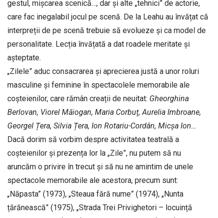
gestul, mișcarea scenică…, dar și alte „tehnici” de actorie,
care fac inegalabil jocul pe scenă. De la Leahu au învățat că
interpreții de pe scenă trebuie să evolueze și ca model de
personalitate. Lecția învățată a dat roa­dele meritate și
așteptate.
„Zilele” aduc consacrarea și aprecierea justă a unor roluri
masculine și feminine în spectacolele memorabile ale
coșteienilor, care rămân creații de neuitat:
Gheorghina
Berlovan, Viorel Măiogan, Maria Corbuț, Aurelia Imbroane,
Georgel Țera, Silvia Țera, Ion Rotariu-Cordân, Micșa Ion…
Dacă dorim să vorbim despre activitatea teatrală a
coșteienilor și prezența lor la „Zile”, nu putem să nu
aruncăm o privire în trecut și să nu ne amintim de unele
spectacole memorabile ale acestora, precum sunt:
„Năpasta” (1973), „Steaua fără nume” (1974), „Nunta
țărănească” (1975), „Strada Trei Privighetori – locuință