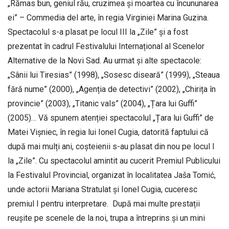
„Rămas bun, geniul rău, cruzimea și moartea cu încununarea
ei” – Commedia del arte, în regia Virginiei Marina Guzina.
Spectacolul s-a plasat pe locul III la „Zile” și a fost
prezentat în cadrul Festivalului Internațional al Scenelor
Alternative de la Novi Sad. Au urmat și alte spectacole:
„Sânii lui Tiresias” (1998), „Sosesc diseară” (1999), „Steaua
fără nume” (2000), „Agenția de detectivi” (2002), „Chirița în
provincie” (2003), „Titanic vals” (2004), „Țara lui Guffi”
(2005)… Vă spunem atenției spectacolul „Țara lui Guffi” de
Matei Vișniec, în regia lui Ionel Cugia, datorită faptului că
după mai mulți ani, coșteienii s-au plasat din nou pe locul I
la „Zile”. Cu spectacolul amintit au cucerit Premiul Publicului
la Festivalul Provincial, organizat în localitatea Jaša Tomić,
unde actorii Mariana Stratulat și Ionel Cugia, cuceresc
premiul I pentru interpretare. După mai multe prestații
reușite pe scenele de la noi, trupa a întreprins și un mini