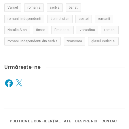
Varset
romania
serbia
banat
romanii independenti
dorinel stan
costei
romanii
Natalia Stan
timoc
Eminescu
voivodina
romani
romanii independenti din serbia
timisoara
glasul cerbiciei
Urmărește-ne
Facebook
X
POLITICA DE CONFIDENȚIALITATE
DESPRE NOI
CONTACT