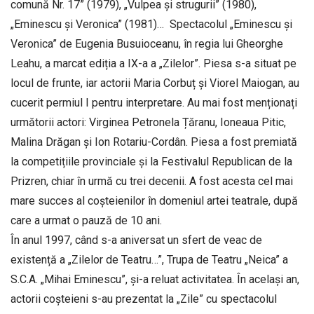
comună Nr. 17” (1979), „Vulpea și strugurii” (1980),
„Eminescu și Veronica” (1981)… Spectacolul „Eminescu și
Veronica” de Eugenia Busuioceanu, în regia lui Gheorghe
Leahu, a marcat ediția a IX-a a „Zilelor”. Piesa s-a situat pe
locul de frunte, iar actorii Maria Corbuț și Viorel Maiogan, au
cucerit permiul I pentru interpretare. Au mai fost menționați
următorii actori: Virginea Petronela Țăranu, Ioneaua Pitic,
Malina Drăgan și Ion Rotariu-Cordân. Piesa a fost premiată
la competițiile provinciale și la Festivalul Republican de la
Prizren, chiar în urmă cu trei decenii. A fost acesta cel mai
mare succes al coșteienilor în domeniul artei teatrale, după
care a urmat o pauză de 10 ani.
În anul 1997, când s-a aniversat un sfert de veac de
existență a „Zilelor de Teatru…”, Trupa de Teatru „Neica” a
S.C.A. „Mihai Eminescu”, și-a reluat activitatea. În același an,
actorii coșteieni s-au prezentat la „Zile” cu spectacolul