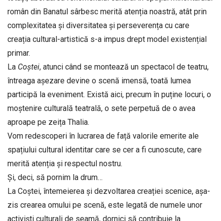
român din Banatul sârbesc merită atenția noastră, atât prin
complexitatea și diversitatea și perse­verența cu care
creația cultural-artistică s-a impus drept model existențial
primar.
La
Coștei
, atunci când se montează un spectacol de teatru,
întreaga așezare devine o scenă imensă, toată lumea
participă la eveniment. Există aici, precum în puține locuri, o
moștenire culturală tea­trală, o sete perpetuă de o avea
aproape pe zeița Thalia.
Vom redescoperi în lucrarea de față valorile eme­rite ale
spațiului cultural identitar care se cer a fi cunoscute, care
merită atenția și respectul nostru.
Și, deci, să pornim la drum…
La Coștei, întemeierea și dezvoltarea creației scenice, așa-
zis crearea omului pe scenă, este legată de numele unor
activiști culturali de seamă, dornici să contribuie la