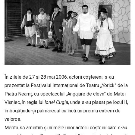
În zilele de 27 și 28 mai 2006, actorii coșteieni, s-au
prezentat la Festivalul Internațional de Teatru „Yorick” de la
Piatra Neamț, cu spectacolul „Angajare de clovn” de Matei
Vișniec, în regia lui
Ionel Cugia
, unde s-au plasat pe locul II,
îmbogâțindu-și palmaresul cu încă un premiu extrem de
valoros.
Merită să amintim și numele unor actorii coșteini care s-au