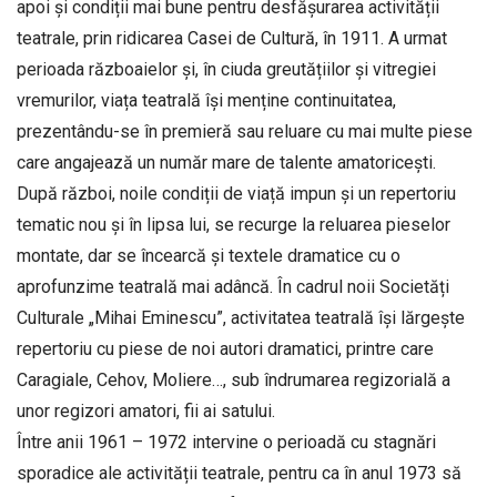
apoi și condiții mai bune pentru desfășurarea activității
teatrale, prin ridicarea Casei de Cultură, în 1911. A urmat
perioada războaielor și, în ciuda greutățiilor și vitregiei
vremurilor, viața teatrală își menține continuitatea,
prezentându-se în premieră sau reluare cu mai multe piese
care angajează un număr mare de talente amatoricești.
După război, noile condiții de viață impun și un repertoriu
tematic nou și în lipsa lui, se recurge la reluarea pieselor
montate, dar se încearcă și textele dramatice cu o
aprofunzime teatrală mai adâncă. În cadrul noii Societăți
Culturale „Mihai Eminescu”, activitatea teatrală își lărgește
repertoriu cu piese de noi autori dramatici, printre care
Caragiale, Cehov, Moliere…, sub îndrumarea regizorială a
unor regizori amatori, fii ai satului.
Între anii 1961 – 1972 intervine o perioadă cu stagnări
sporadice ale activității teatrale, pentru ca în anul 1973 să