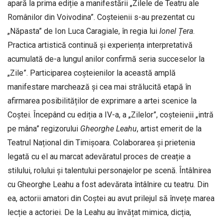
apară la prima ediție a manifestării „Zilele de Teatru ale
Românilor din Voivodina”. Coșteienii s-au prezentat cu
„Năpasta” de Ion Luca Caragiale, în regia lui
Ionel Țera
.
Practica artistică continuă și experiența interpretativă
acumulată de-a lungul anilor confirmă seria succeselor la
„Zile”. Participarea coșteienilor la această amplă
manifestare marchează și cea mai strălucită etapă în
afirmarea posibilităților de exprimare a artei scenice la
Coștei. Începând cu ediția a IV-a, a „Zilelor”, coșteienii „intră
pe mâna” regizorului
Gheorghe Leahu
, artist emerit de la
Teatrul Național din Timișoara. Colaborarea și prietenia
legată cu el au marcat adevăratul proces de creație a
stilului, rolului și talentului personajelor pe scenă. Întâlnirea
cu Gheorghe Leahu a fost adevărata întâlnire cu teatru. Din
ea, actorii amatori din Coștei au avut prilejul să învețe marea
lecție a actoriei. De la Leahu au învățat mimica, dicția,