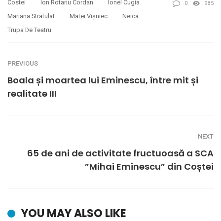
Costei
Ion Rotariu Cordan
Ionel Cugia
0
985
Mariana Stratulat
Matei Vișniec
Neica
Trupa De Teatru
PREVIOUS
Boala și moartea lui Eminescu, între mit și
realitate III
NEXT
65 de ani de activitate fructuoasă a SCA
”Mihai Eminescu” din Coștei
YOU MAY ALSO LIKE