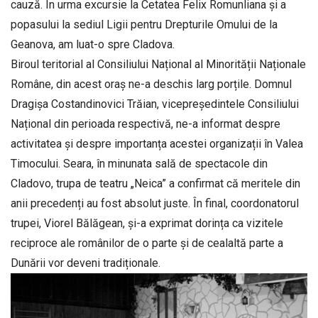
cauză. În urma excursie la Cetatea Felix Romunliana și a
popasului la sediul Ligii pentru Drepturile Omului de la
Geanova, am luat-o spre Cladova.
Biroul teritorial al Consiliului Național al Minorității Naționale
Române, din acest oraș ne-a deschis larg porțile. Domnul
Dragișa Costandinovici Trăian, vicepreședintele Consiliului
Național din perioada respectivă, ne-a informat despre
activi­tatea și despre importanța acestei organizații în Valea
Timocului. Seara, în minunata sală de spectacole din
Cladovo, trupa de teatru „Neica” a confirmat că meritele din
anii precedenți au fost absolut juste. În final, coordonatorul
trupei, Viorel Bălăgean, și-a exprimat dorința ca vizitele
reciproce ale românilor de o parte și de cealaltă parte a
Dunării vor deveni tradiționale.