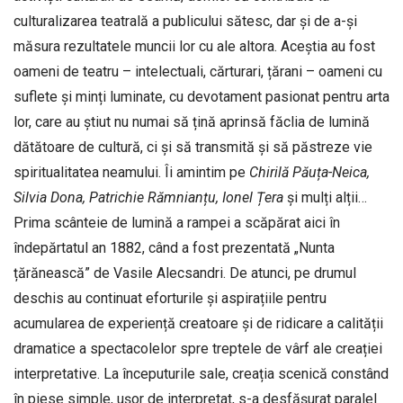
culturalizarea teatrală a publicului sătesc, dar și de a-și
măsura rezultatele muncii lor cu ale altora. Aceștia au fost
oameni de teatru – intelectuali, cărturari, țărani – oameni cu
suflete și minți luminate, cu devotament pasionat pentru arta
lor, care au știut nu numai să țină aprinsă făclia de lumină
dătătoare de cultură, ci și să transmită și să păstreze vie
spiritualitatea neamului. Îi amintim pe
Chirilă Păuța-Neica,
Silvia Dona, Patrichie Rămnian­țu, Ionel Țera
și mulți alții…
Prima scânteie de lumină a rampei a scăpărat aici în
îndepărtatul an 1882, când a fost prezentată „Nunta
țărănească” de Vasile Alecsandri. De atunci, pe drumul
deschis au continuat eforturile și aspi­rațiile pentru
acumularea de experiență creatoare și de ridicare a calității
dramatice a spectacolelor spre treptele de vârf ale creației
interpretative. La începuturile sale, creația scenică constând
în piese simple, ușor de interpretat, s-a desfășurat paralel