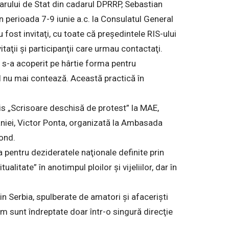
arului de Stat din cadarul DPRRP, Sebastian
n perioada 7-9 iunie a.c. la Consulatul General
 fost invitaţi, cu toate că preşedintele RIS-ului
taţii şi participanţii care urmau contactaţi.
v s-a acoperit pe hârtie forma pentru
dul nu mai contează. Această practică în
s „Scrisoare deschisă de protest” la MAE,
âniei, Victor Ponta, organizată la Ambasada
fond.
a pentru dezideratele naţionale definite prin
tualitate” în anotimpul ploilor şi vijeliilor, dar în
din Serbia, spulberate de amatori şi afacerişti
 sunt îndreptate doar într-o singură direcţie