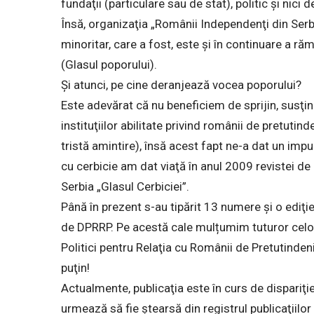
fundaţii (particulare sau de stat), politic şi nici
Însă, organizaţia „Românii Independenţi din Serb
minoritar, care a fost, este şi în continuare 
(Glasul poporului).
Şi atunci, pe cine deranjează vocea poporului?
Este adevărat că nu beneficiem de sprijin, susţin
instituţiilor abilitate privind românii de pretutind
tristă amintire), însă acest fapt ne-a dat un impuls
cu cerbicie am dat viaţă în anul 2009 revistei de a
Serbia „Glasul Cerbiciei”.
Până în prezent s-au tipărit 13 numere şi o ediţie
de DPRRP. Pe acestă cale mulțumim tuturor celor
Politici pentru Relaţia cu Românii de Pretutindeni
puţin!
Actualmente, publicaţia este în curs de dispariţie,
urmează să fie ştearsă din registrul publicaţiilo