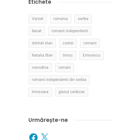
Etichete
Varset
romania
serbia
banat
romanii independenti
dorinel stan
costei
romanii
Natalia Stan
timoc
Eminescu
voivodina
romani
romanii independenti din serbia
timisoara
glasul cerbiciei
Urmărește-ne
Facebook
X