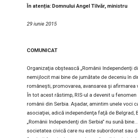
În atenția: Domnului Angel Tîlvăr, ministru
29 iunie 2015
COMUNICAT
Organizaţia obştească „Românii Independenţi din 
nemijlocit mai bine de jumătate de deceniu în direcţ
româneşti, promovarea, avansarea şi afirmarea va
În tot acest răstimp, RIS-ul a devenit u fenomen 
românii din Serbia. Așadar, amintim unele voci 
asociaţiei, adică independenţa faţă de Belgrad,
„Românii Independenţi din Serbia” nu sună bine… 
societatea civică care nu este subordonat sau de