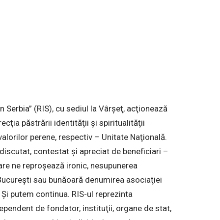
Serbia” (RIS), cu sediul la Vârşeţ, acţionează
ia păstrării identităţii şi spiritualităţii
lorilor perene, respectiv – Unitate Naţională.
discutat, contestat şi apreciat de beneficiari –
care ne reproşează ironic, nesupunerea
 Bucureşti sau bunăoară denumirea asociaţiei
Şi putem continua. RIS-ul reprezinta
pendent de fondator, instituţii, organe de stat,