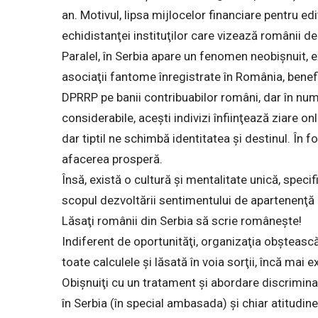
an. Motivul, lipsa mijlocelor financiare pentru edi
echidistanţei instituţilor care vizează românii de
Paralel, în Serbia apare un fenomen neobişnuit, e
asociaţii fantome înregistrate în România, bene
DPRRP pe banii contribuabilor români, dar în num
considerabile, aceşti indivizi înfiinţează ziare on
dar tiptil ne schimbă identitatea şi destinul. În fo
afacerea prosperă.
Însă, există o cultură şi mentalitate unică, speci
scopul dezvoltării sentimentului de apartenenţă n
Lăsaţi românii din Serbia să scrie româneşte!
Indiferent de oportunităţi, organizaţia obşteasc
toate calculele şi lăsată în voia sorţii, încă mai 
Obişnuiţi cu un tratament şi abordare discrimin
în Serbia (în special ambasada) şi chiar atitudin