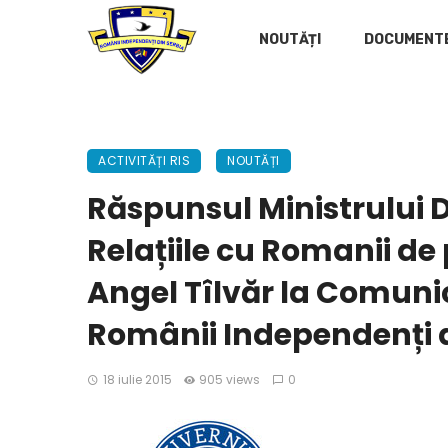
NOUTĂȚI
DOCUMENT
ACTIVITĂȚI RIS
NOUTĂȚI
Răspunsul Ministrului 
Relațiile cu Romanii de
Angel Tîlvăr la Comunic
Românii Independenți d
18 iulie 2015
905 views
0