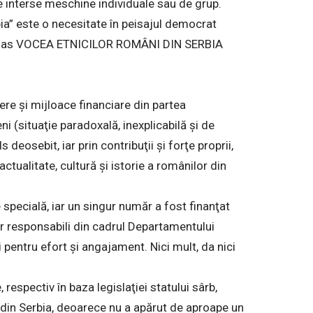
 de interse meschine individuale sau de grup.
ia” este o necesitate în peisajul democrat
a rămas VOCEA ETNICILOR ROMÂNI DIN SERBIA
ere şi mijloace financiare din partea
eni (situaţie paradoxală, inexplicabilă şi de
 deosebit, iar prin contribuţii şi forţe proprii,
ctualitate, cultură şi istorie a românilor din
 specială, iar un singur număr a fost finanţat
 responsabili din cadrul Departamentului
 pentru efort şi angajament. Nici mult, da nici
 respectiv în baza legislaţiei statului sârb,
r din Serbia, deoarece nu a apărut de aproape un