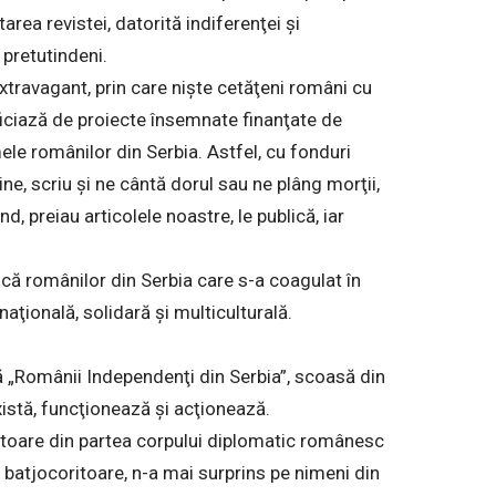
tarea revistei, datorită indiferenţei şi
 pretutindeni.
xtravagant, prin care nişte cetăţeni români cu
ficiază de proiecte însemnate finanţate de
ele românilor din Serbia. Astfel, cu fonduri
line, scriu şi ne cântă dorul sau ne plâng morţii,
nd, preiau articolele noastre, le publică, iar
fică românilor din Serbia care s-a coagulat în
aţională, solidară şi multiculturală.
ă „Românii Independenţi din Serbia”, scoasă din
există, funcţionează şi acţionează.
atoare din partea corpului diplomatic românesc
e batjocoritoare, n-a mai surprins pe nimeni din