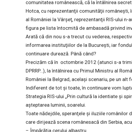
comunitatea românească, că la întâlnirea secret
Hotca, cu reprezentanţii comunităţii româneşti, î
al României la Vârşeţ, reprezentanţii RIS-ului n-au
figura pe lista întocmită de ambasadă privind invi
Arată că din nou s-a trecut cu vederea, respecti
informarea instituţiilor de la Bucureşti, iar fon
continuare durează. Până când?
Precizăm că în octombrie 2012 (atunci s-a trimi
DPRRP…), la întâlnirea cu Primul Ministru al Rom
României la Belgrad, acelaşi scenariu, pe un alt 
Indiferent de tot şi toate, în continuare vom lupt
Strategia RIS-ului „Prin cultură la identiate şi spiri
aşteptarea luminii, soarelui.
Toate nădejdile, speranţele şi iluziile românilor 
care dirijează scena românesacă din Serbia, acum
– Împărăţia cerului albastru.