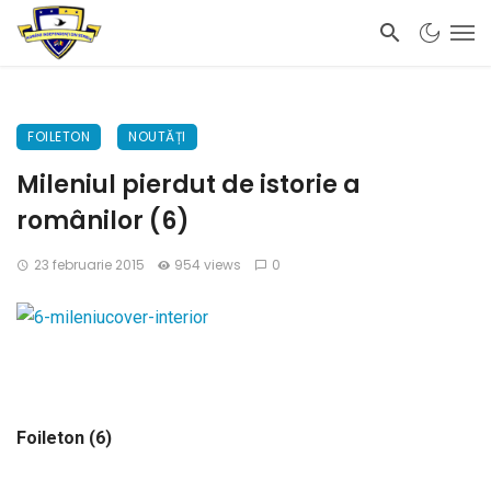
FOILETON
NOUTĂȚI
Mileniul pierdut de istorie a
românilor (6)
23 februarie 2015
954 views
0
Foileton (6)