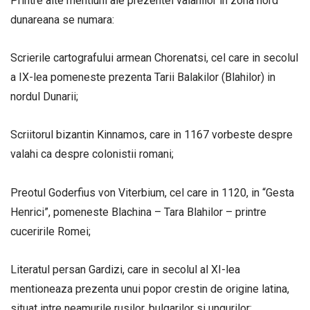
Printre alte mentiuni ale prezentei valahilor in zona nord
dunareana se numara:
Scrierile cartografului armean Chorenatsi, cel care in secolul
a IX-lea pomeneste prezenta Tarii Balakilor (Blahilor) in
nordul Dunarii;
Scriitorul bizantin Kinnamos, care in 1167 vorbeste despre
valahi ca despre colonistii romani;
Preotul Goderfius von Viterbium, cel care in 1120, in “Gesta
Henrici”, pomeneste Blachina – Tara Blahilor – printre
cuceririle Romei;
Literatul persan Gardizi, care in secolul al XI-lea
mentioneaza prezenta unui popor crestin de origine latina,
situat intre neamurile rusilor, bulgarilor si ungurilor;