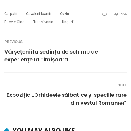
Carpatii
Cavalerii Ioaniti
Cuvin
0
954
Ducele Glad
Transilvania
Ungurii
PREVIOUS
Vârșețenii la ședința de schimb de
experiențe la Timișoara
NEXT
Expoziția „Orhideele sălbatice și speciile rare
din vestul României”
YOU MAY ALSO LIKE