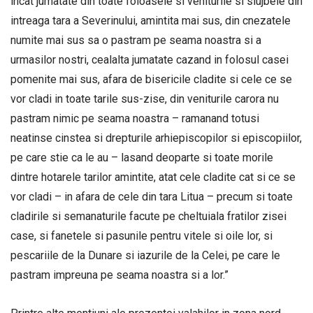
incat jumatate din toate foloasele si veniturile si slujbele din
intreaga tara a Severinului, amintita mai sus, din cnezatele
numite mai sus sa o pastram pe seama noastra si a
urmasilor nostri, cealalta jumatate cazand in folosul casei
pomenite mai sus, afara de bisericile cladite si cele ce se
vor cladi in toate tarile sus-zise, din veniturile carora nu
pastram nimic pe seama noastra – ramanand totusi
neatinse cinstea si drepturile arhiepiscopilor si episcopiilor,
pe care stie ca le au – lasand deoparte si toate morile
dintre hotarele tarilor amintite, atat cele cladite cat si ce se
vor cladi – in afara de cele din tara Litua – precum si toate
cladirile si semanaturile facute pe cheltuiala fratilor zisei
case, si fanetele si pasunile pentru vitele si oile lor, si
pescariile de la Dunare si iazurile de la Celei, pe care le
pastram impreuna pe seama noastra si a lor.”