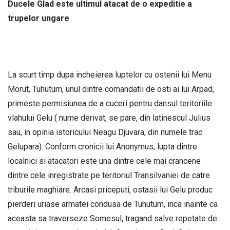
Ducele Glad este ultimul atacat de o expeditie a
trupelor ungare
La scurt timp dupa incheierea luptelor cu ostenii lui Menu
Morut, Tuhutum, unul dintre comandatii de osti ai lui Arpad,
primeste permisiunea de a cuceri pentru dansul teritoriile
vlahului Gelu ( nume derivat, se pare, din latinescul Julius
sau, in opinia istoricului Neagu Djuvara, din numele trac
Gelupara). Conform cronicii lui Anonymus, lupta dintre
localnici si atacatori este una dintre cele mai crancene
dintre cele inregistrate pe teritoriul Transilvaniei de catre
triburile maghiare. Arcasi priceputi, ostasii lui Gelu produc
pierderi uriase armatei condusa de Tuhutum, inca inainte ca
aceasta sa traverseze Somesul, tragand salve repetate de