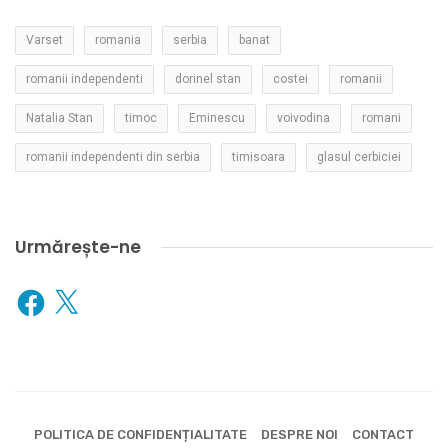
Varset
romania
serbia
banat
romanii independenti
dorinel stan
costei
romanii
Natalia Stan
timoc
Eminescu
voivodina
romani
romanii independenti din serbia
timisoara
glasul cerbiciei
Urmărește-ne
Facebook
X
POLITICA DE CONFIDENȚIALITATE
DESPRE NOI
CONTACT