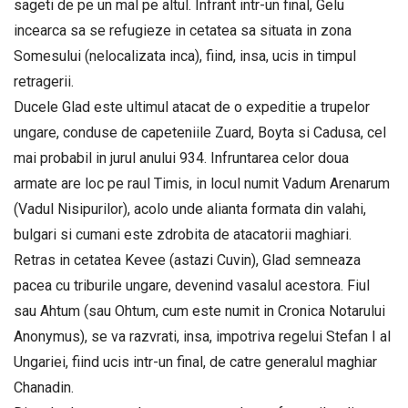
sageti de pe un mal pe altul. Infrant intr-un final, Gelu
incearca sa se refugieze in cetatea sa situata in zona
Somesului (nelocalizata inca), fiind, insa, ucis in timpul
retragerii.
Ducele Glad este ultimul atacat de o expeditie a trupelor
ungare, conduse de capeteniile Zuard, Boyta si Cadusa, cel
mai probabil in jurul anului 934. Infruntarea celor doua
armate are loc pe raul Timis, in locul numit Vadum Arenarum
(Vadul Nisipurilor), acolo unde alianta formata din valahi,
bulgari si cumani este zdrobita de atacatorii maghiari.
Retras in cetatea Kevee (astazi Cuvin), Glad semneaza
pacea cu triburile ungare, devenind vasalul acestora. Fiul
sau Ahtum (sau Ohtum, cum este numit in Cronica Notarului
Anonymus), se va razvrati, insa, impotriva regelui Stefan I al
Ungariei, fiind ucis intr-un final, de catre generalul maghiar
Chanadin.