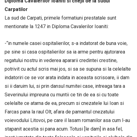
Diploma Cavalerilor Ioaniti si cnejii de la sudul
Carpatilor
La sud de Carpati, primele formatiuni prestatale sunt
mentionate la 1247 in Diploma Cavalerilor Ioaniti:
-“in numele casei ospitalierilor, s-a indatorat de buna voie,
pe sine si casa ospitalierilor sa ia arme pentru ajutorarea
regatului nostru in vederea apararii credintei crestine,
potrivit cu actul scris mai jos, si sa se supuna si la celelalte
indatoriri ce se vor arata indata in aceasta scrisoare, ii dam
si ii daruim lui, si prin dansul numitei case, intreaga tara a
Severinului impreuna cu muntii ce tin de ea si cu toate
celelalte ce atarna de ea, precum si cnezatele lui Ioan si
Farcas pana la raul Olt, afara de pamantul cnezatului
voievodului Litovoi, pe care il lasam romanilor asa cum l-au
stapanit acestia si pana acum. Totusi [le dam] in asa fel,