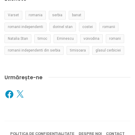
Varset
romania
serbia
banat
romanii independenti
dorinel stan
costei
romanii
Natalia Stan
timoc
Eminescu
voivodina
romani
romanii independenti din serbia
timisoara
glasul cerbiciei
Urmărește-ne
Facebook
X
POLITICA DE CONFIDENȚIALITATE
DESPRE NOI
CONTACT