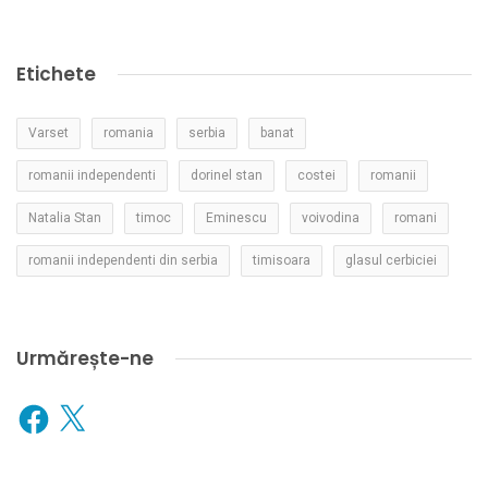
Etichete
Varset
romania
serbia
banat
romanii independenti
dorinel stan
costei
romanii
Natalia Stan
timoc
Eminescu
voivodina
romani
romanii independenti din serbia
timisoara
glasul cerbiciei
Urmărește-ne
Facebook
X