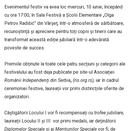
Evenimentul festiv va avea loc miercuri, 10 iunie, începând
cu ora 17:00, în Sala Festivă a Școlii Elementare „Olga
Petrov Radišić” din Vârșeț, într-o atmosferă de sărbătoare,
recunoștință și apreciere pentru toți copiii și tinerii care au
transformat această ediție jubiliară într-o adevărată
poveste de succes.
Premiile obținute la toate cele patru secțiuni și categorii ale
festivalului au fost deja publicate pe site-ul Asociației
Românii
Independenți
din
Serbia
,
(ris.org.rs),
iar în cadrul
ceremoniei festive, laureații vor primi distincțiile oferite de
organizatori.
Câștigătorii
Locului
I vor fi recompensați cu
trofee
jubiliare
,
laureații Locului II și III vor primi medalii, iar deținătorii
Diplomelor
Speciale
și ai
Mențiunilor
Speciale
vor fi, de