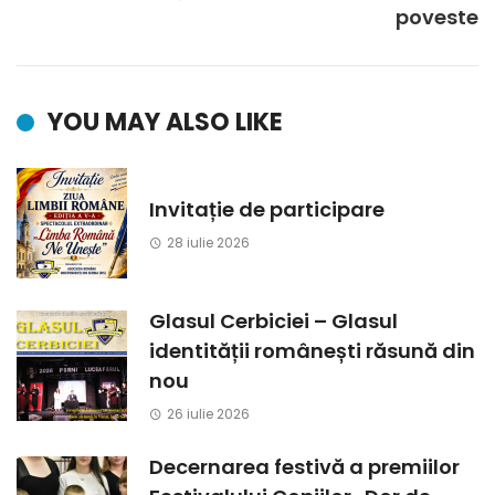
poveste
YOU MAY ALSO LIKE
Invitație de participare
28 iulie 2026
Glasul Cerbiciei – Glasul
identității românești răsună din
nou
26 iulie 2026
Decernarea festivă a premiilor