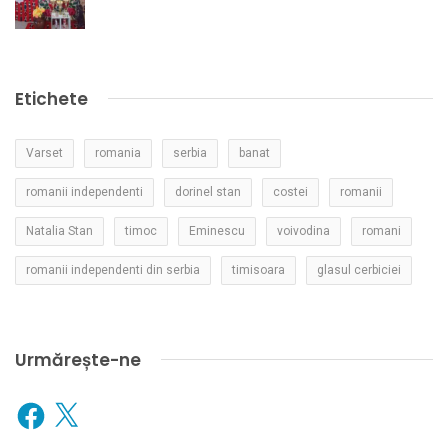
Etichete
Varset
romania
serbia
banat
romanii independenti
dorinel stan
costei
romanii
Natalia Stan
timoc
Eminescu
voivodina
romani
romanii independenti din serbia
timisoara
glasul cerbiciei
Urmărește-ne
Facebook
X