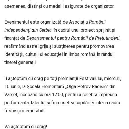
asemenea, distinși cu medalii asigurate de organizator.
Evenimentul este organizată de Asociația
Românii
Independenți
din
Serbia
, în cadrul unui proiect sprijinit și
finanțat de
Departamentul
pentru
Românii
de
Pretutindeni
,
reafirmând astfel grija și susținerea pentru promovarea
identității, culturii și educației în limba română în rândul
tinerei generații.
Îi așteptăm cu drag pe toți premianții Festivalului, miercuri,
10 iunie, la Școala Elementară „Olga Petrov Radišić” din
Vârșeț, începând cu ora 17:00, pentru a celebra împreună
performanța, talentul și frumusețea copilăriei într-un cadru
festiv și memorabil!
Vă așteptăm cu drag!