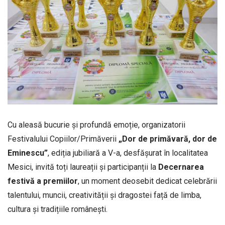
Cu aleasă bucurie și profundă emoție, organizatorii
Festivalului Copiilor/Primăverii
„
Dor
de
primăvară,
dor
de
Eminescu”
, ediția jubiliară a V-a, desfășurat în localitatea
Mesici, invită toți laureații și participanții la
Decernarea
festivă
a
premiilor
, un moment deosebit dedicat celebrării
talentului, muncii, creativității și dragostei față de limba,
cultura și tradițiile românești.