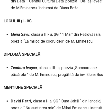
din Deta – Centrul Cultural Deta, poezia “ De- ași avea”
de M.Eminescu, îndrumat de Diana Boža.
LOCUL III ( I- IV)
Elena
Savu
, clasa a III- a, ȘG “ 1 Mai” din Petrovăsâla,
poezia “La mijloc de codru des” de M. Eminescu.
DIPLOMĂ
SPECIALĂ
Teodora
Ivașcu
, clasa a III- a, poezia „Somnoroase
păsărele ” de M. Eminescu, pregătită de înv. Elena Bou
MENȚIUNE SPECIALĂ
David Petri,
clasa a I- a, ȘG “ Ðura Jakši “ din Iancaid,
poezia “ Nu sunt prea mic” de Mihai Eminescu, instruit