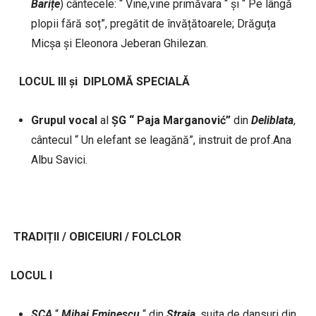
Barițe
) cântecele: “ Vine,vine primăvara “ și “ Pe lângă
plopii fără soț”, pregătit de învățătoarele; Drăguța
Micșa și Eleonora Jeberan Ghilezan.
LOCUL III și DIPLOMĂ SPECIALĂ
Grupul vocal
al
ȘG “ Paja Marganović”
din
Deliblata
,
cântecul “ Un elefant se leagănă”, instruit de prof.Ana
Albu Savici.
TRADIȚII
/
OBICEIURI
/ FOLCLOR
LOCUL I
SCA
“
Mihai
Eminescu
“ din
Straja
, suita de dansuri din