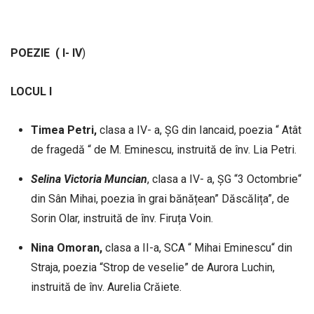
POEZIE
( I- IV
)
LOCUL I
Timea Petri,
clasa a IV- a, ȘG din Iancaid, poezia “ Atât
de fragedă “ de M. Eminescu, instruită de înv. Lia Petri.
Selina
Victoria
Muncian
, clasa a IV- a, ȘG “3 Octombrie“
din Sân Mihai, poezia în grai bănățean” Dăscălița”, de
Sorin Olar, instruită de înv. Firuța Voin.
Nina Omoran,
clasa a II-a, SCA “ Mihai Eminescu“ din
Straja, poezia “Strop de veselie” de Aurora Luchin,
instruită de înv. Aurelia Crăiete.