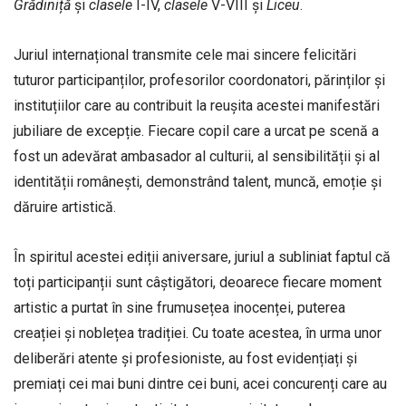
Grădiniță
și
clasele
I-IV,
clasele
V-VIII și
Liceu
.
Juriul internațional transmite cele mai sincere felicitări
tuturor participanților, profesorilor coordonatori, părinților și
instituțiilor care au contribuit la reușita acestei manifestări
jubiliare de excepție. Fiecare copil care a urcat pe scenă a
fost un adevărat ambasador al culturii, al sensibilității și al
identității românești, demonstrând talent, muncă, emoție și
dăruire artistică.
În spiritul acestei ediții aniversare, juriul a subliniat faptul că
toți participanții sunt câștigători, deoarece fiecare moment
artistic a purtat în sine frumusețea inocenței, puterea
creației și noblețea tradiției. Cu toate acestea, în urma unor
deliberări atente și profesioniste, au fost evidențiați și
premiați cei mai buni dintre cei buni, acei concurenți care au