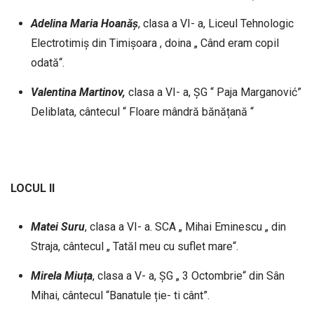
Adelina
Maria
Hoanăș
, clasa a VI- a, Liceul Tehnologic
Electrotimiș din Timișoara , doina „ Când eram copil
odată“.
Valentina Martinov,
clasa a VI- a, ȘG “ Paja Marganović”
Deliblata, cântecul “ Floare mândră bănățană “
LOCUL II
Matei
Suru
, clasa a VI- a. SCA „ Mihai Eminescu „ din
Straja, cântecul „ Tatăl meu cu suflet mare“.
Mirela
Miuța
, clasa a V- a, ȘG „ 3 Octombrie“ din Sân
Mihai, cântecul “Banatule ție- ti cânt”.