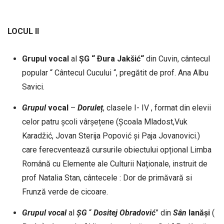
LOCUL II
Grupul vocal
al
ȘG “ Ðura Jakšić“
din Cuvin, cântecul
popular “ Cântecul Cucului “, pregătit de prof. Ana Albu
Savici.
Grupul
vocal
–
Doruleț
, clasele I- IV , format din elevii
celor patru școli vârșețene (Școala Mladost,Vuk
Karadžić, Jovan Sterija Popović și Paja Jovanovici.)
care ferecventează cursurile obiectului opțional Limba
Română cu Elemente ale Culturii Naționale, instruit de
prof Natalia Stan, cântecele : Dor de primăvară si
Frunză verde de cicoare.
Grupul
vocal
al
ȘG
“
Dositej
Obradović
” din
Sân
Ianăși
(