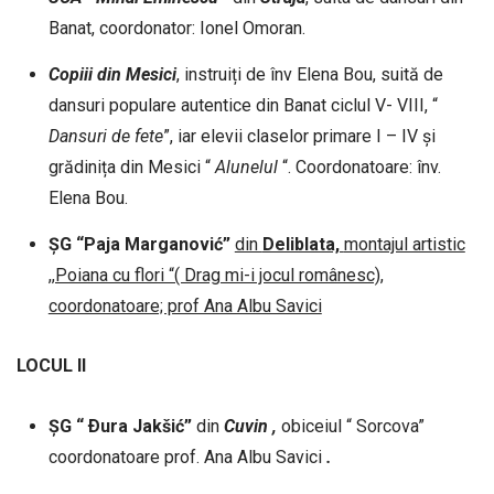
Banat, coordonator: Ionel Omoran.
Copiii
din
Mesici
, instruiți de înv Elena Bou, suită de
dansuri populare autentice din Banat ciclul V- VIII, “
Dansuri
de
fete
”, iar elevii claselor primare I – IV și
grădinița din Mesici “
Alunelul
“. Coordonatoare: înv.
Elena Bou.
ŞG “Paja Marganović”
din
Deliblata,
montajul artistic
,,Poiana cu flori “( Drag mi-i jocul românesc),
coordonatoare; prof Ana Albu Savici
LOCUL II
ȘG “ Ðura Jakšić”
din
Cuvin
,
obiceiul “ Sorcova”
coordonatoare prof. Ana Albu Savici
.