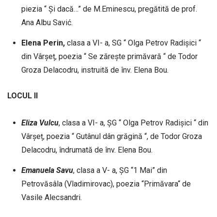
piezia “ Și dacă…” de M.Eminescu, pregătită de prof.
Ana Albu Savić.
Elena Perin,
clasa a VI- a, SG “ Olga Petrov Radișici “
din Vârșeț, poezia “ Se zărește primăvară “ de Todor
Groza Delacodru, instruită de înv. Elena Bou.
LOCUL II
Eliza
Vulcu
, clasa a VI- a, ȘG “ Olga Petrov Radișici “ din
Vârșeț, poezia “ Gutânul dân grăgină “, de Todor Groza
Delacodru, îndrumată de înv. Elena Bou.
Emanuela
Savu
, clasa a V- a, ȘG “1 Mai” din
Petrovăsâla (Vladimirovac), poezia “Primăvara“ de
Vasile Alecsandri.