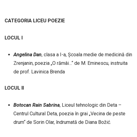
CATEGORIA
LICEU
POEZIE
LOCUL I
Angelina
Dan
, clasa a I-a, Școala medie de medicină din
Zrenjanin, poezia „O rămâi…“ de M. Eminescu, instruita
de prof. Lavinica Brenda
LOCUL II
Botocan
Rain
Sabrina
, Liceul tehnologic din Deta –
Centrul Cultural Deta, poezia în grai „Vecina de peste
drum“ de Sorin Olar, îndrumată de Diana Božić.