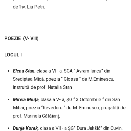
de înv. Lia Petri.
POEZIE
(V- VIII
)
LOCUL I
Elena
Stan
, clasa a VI- a, SCA “ Avram Iancu” din
Srediștea Mică, poezia “ Glossa “ de M.Eminescu,
instruită de prof. Natalia Stan
Mirela
Miuța
, clasa a V- a, ȘG “ 3 Octombrie “ din Sân
Mihai, poezia “Revedere “ de M. Eminescu, pregatită de
prof. Marinela Gătăianț.
Dunja Korak,
clasa a VII- a ȘG” Ðura Jakšić” din Cuvin,