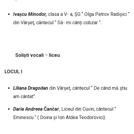
Ivașcu Minodor,
clasa a V- a, ȘG “ Olga Petrov Radișici “
din Vârșeț, cântecul “ Să- mi cânți cobzar “.
Soliști
vocali
–
liceu
LOCUL I
Liliana
Dragodan
din Vârșeț, cântecul “ De când mă știu
am cântat”.
Daria
Andreea
Čančar
, Liceul din Cuvin, cântecul “
Eminescu “ ( Doina și Ion Aldea Teodorovici).