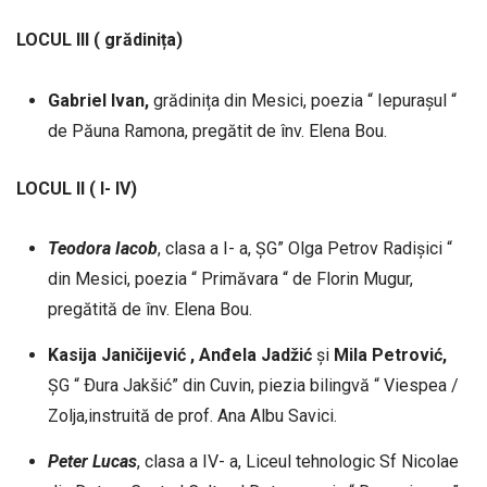
LOCUL III ( grădinița)
Gabriel Ivan,
grădinița din Mesici, poezia “ Iepurașul “
de Păuna Ramona, pregătit de înv. Elena Bou.
LOCUL II ( I- IV)
Teodora
Iacob
, clasa a I- a, ȘG” Olga Petrov Radișici “
din Mesici, poezia “ Primăvara “ de Florin Mugur,
pregătită de înv. Elena Bou.
Kasija Janičijević , Anđela Jadžić
și
Mila Petrović,
ȘG “ Ðura Jakšić” din Cuvin, piezia bilingvă “ Viespea /
Zolja,instruită de prof. Ana Albu Savici.
Peter
Lucas
, clasa a IV- a, Liceul tehnologic Sf Nicolae