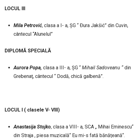
LOCUL III
Mila
Petrović
, clasa a I- a, ȘG “ Ðura Jakšić” din Cuvin,
cântecul “Alunelul”
DIPLOMĂ SPECIALĂ
Aurora Popa,
clasa a III- a, ȘG “
Mihail Sadoveanu “
din
Grebenaț, cântecul “ Dodă, chică galbenă”.
LOCUL I ( clasele V- VIII)
Anastasija
Stojko
, clasa a VIII- a, SCA „ Mihai Eminescu“
din Straja , piesa muzicală“ Eu mi-s fată bănățeană“.