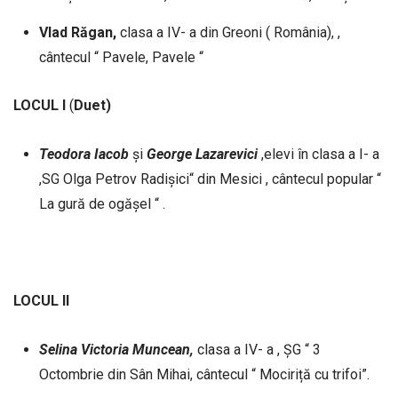
Vlad Răgan,
clasa a IV- a din Greoni ( România), ,
cântecul “ Pavele, Pavele “
LOCUL I
(
Duet)
Teodora
Iacob
și
George
Lazarevici
,elevi în clasa a I- a
,SG Olga Petrov Radișici“ din Mesici , cântecul popular “
La gură de ogășel “ .
LOCUL II
Selina Victoria Muncean,
clasa a IV- a , ȘG “ 3
Octombrie din Sân Mihai, cântecul “ Mociriță cu trifoi”.