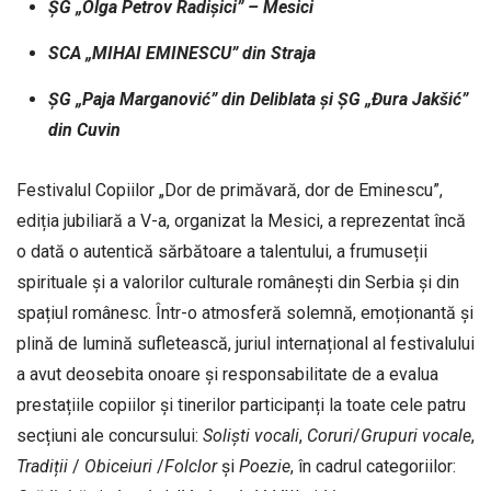
ȘG „Olga Petrov Radișici” – Mesici
SCA „MIHAI EMINESCU” din Straja
ȘG „Paja Marganović” din Deliblata și ȘG „Đura Jakšić”
din Cuvin
Festivalul Copiilor „Dor de primăvară, dor de Eminescu”,
ediția jubiliară a V-a, organizat la Mesici, a reprezentat încă
o dată o autentică sărbătoare a talentului, a frumuseții
spirituale și a valorilor culturale românești din Serbia și din
spațiul românesc. Într-o atmosferă solemnă, emoționantă și
plină de lumină sufletească, juriul internațional al festivalului
a avut deosebita onoare și responsabilitate de a evalua
prestațiile copiilor și tinerilor participanți la toate cele patru
secțiuni ale concursului:
Soliști
vocali
,
Coruri
/
Grupuri
vocale
,
Tradiții
/
Obiceiuri
/
Folclor
și
Poezie
, în cadrul categoriilor: