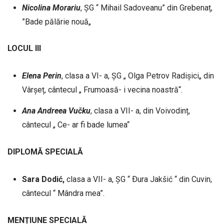
Nicolina
Morariu
, ȘG “ Mihail Sadoveanu” din Grebenaț,
”Bade pălărie nouă„
LOCUL III
Elena
Perin
, clasa a VI- a, ȘG „ Olga Petrov Radișici„ din
Vârșeț, cântecul „ Frumoasă- i vecina noastră“.
Ana
Andreea
Vučku
, clasa a VII- a, din Voivodinț,
cântecul „ Ce- ar fi bade lumea“
DIPLOMĂ SPECIALĂ
Sara Dodić,
clasa a VII- a, ȘG “ Ðura Jakšić “ din Cuvin,
cântecul “ Mândra mea”.
MENȚIUNE SPECIALĂ