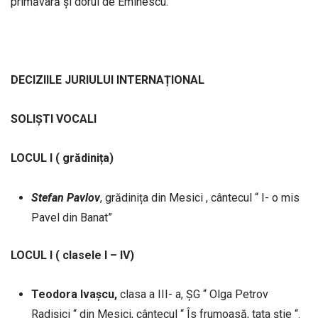
primăvară și dorul de Eminescu.
DECIZIILE JURIULUI INTERNAȚIONAL
SOLIȘTI VOCALI
LOCUL
I ( grădinița)
Stefan
Pavlov
, grădinița din Mesici , cântecul “ I- o mis
Pavel din Banat”
LOCUL I ( clasele I – IV)
Teodora Ivașcu,
clasa a III- a, ȘG “ Olga Petrov
Radișici “ din Mesici, cântecul “ Îs frumoasă, tata știe “.