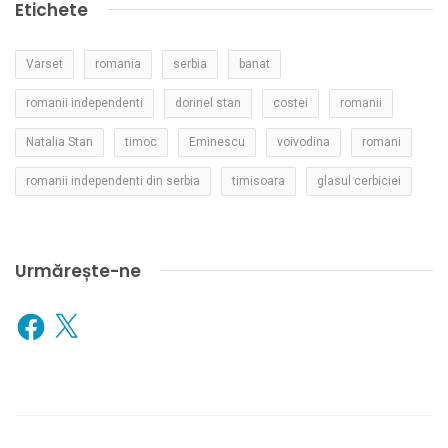
Etichete
Varset
romania
serbia
banat
romanii independenti
dorinel stan
costei
romanii
Natalia Stan
timoc
Eminescu
voivodina
romani
romanii independenti din serbia
timisoara
glasul cerbiciei
Urmărește-ne
Facebook
X