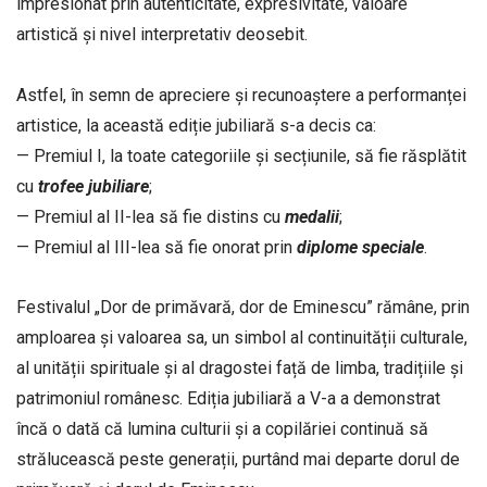
impresionat prin autenticitate, expresivitate, valoare
artistică și nivel interpretativ deosebit.
Astfel, în semn de apreciere și recunoaștere a performanței
artistice, la această ediție jubiliară s-a decis ca:
— Premiul I, la toate categoriile și secțiunile, să fie răsplătit
cu
trofee
jubiliare
;
— Premiul al II-lea să fie distins cu
medalii
;
— Premiul al III-lea să fie onorat prin
diplome
speciale
.
Festivalul „Dor de primăvară, dor de Eminescu” rămâne, prin
amploarea și valoarea sa, un simbol al continuității culturale,
al unității spirituale și al dragostei față de limba, tradițiile și
patrimoniul românesc. Ediția jubiliară a V-a a demonstrat
încă o dată că lumina culturii și a copilăriei continuă să
strălucească peste generații, purtând mai departe dorul de