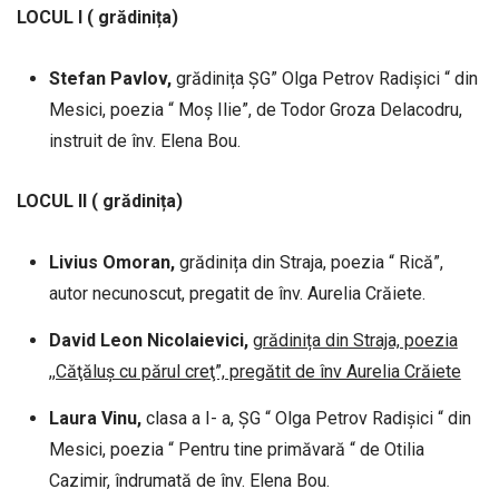
LOCUL
I ( grădinița)
Stefan Pavlov,
grădinița ȘG” Olga Petrov Radișici “ din
Mesici, poezia “ Moș Ilie”, de Todor Groza Delacodru,
instruit de înv. Elena Bou.
LOCUL II ( grădinița)
Livius Omoran,
grădinița din Straja, poezia “ Rică”,
autor necunoscut, pregatit de înv. Aurelia Crăiete.
David Leon Nicolaievici,
grădinița din Straja, poezia
,,Căţăluş cu părul creţ”, pregătit de înv Aurelia Crăiete
Laura Vinu,
clasa a I- a, ȘG “ Olga Petrov Radișici “ din
Mesici, poezia “ Pentru tine primăvară “ de Otilia
Cazimir, îndrumată de înv. Elena Bou.