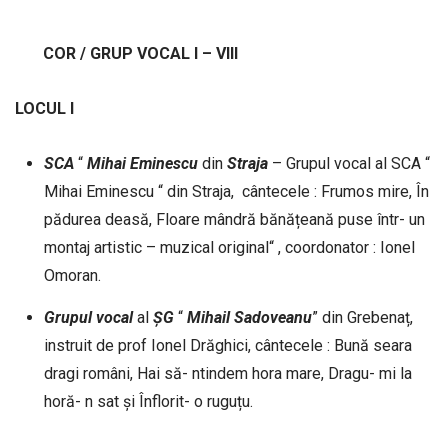
COR
/
GRUP
VOCAL
I – VIII
LOCUL I
SCA
“
Mihai
Eminescu
din
Straja
– Grupul vocal al SCA “
Mihai Eminescu “ din Straja, cântecele : Frumos mire, În
pădurea deasă, Floare mândră bănățeană puse într- un
montaj artistic – muzical original“ , coordonator : Ionel
Omoran.
Grupul
vocal
al
ȘG
“
Mihail
Sadoveanu
” din Grebenaț,
instruit de prof Ionel Drăghici, cântecele : Bună seara
dragi români, Hai să- ntindem hora mare, Dragu- mi la
horă- n sat și Înflorit- o ruguțu.