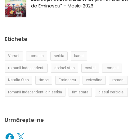
de Eminescu” – Mesici 2026
Etichete
Varset
romania
serbia
banat
romanii independenti
dorinel stan
costei
romanii
Natalia Stan
timoc
Eminescu
voivodina
romani
romanii independenti din serbia
timisoara
glasul cerbiciei
Urmărește-ne
Facebook
X