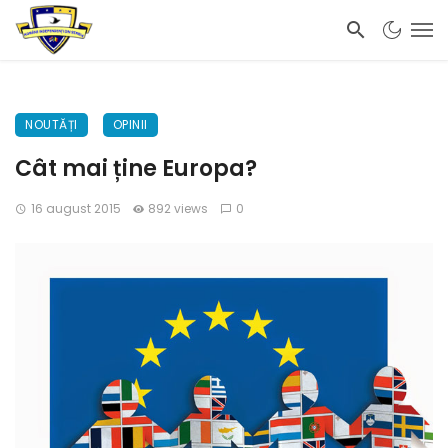
NOUTĂȚI
OPINII
Cât mai ține Europa?
16 august 2015
892 views
0