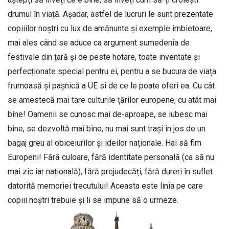
drumul în viață. Așadar, astfel de lucruri le sunt prezentate
copiiilor noștri cu lux de amănunte și exemple imbietoare,
mai ales când se aduce ca argument sumedenia de
festivale din țară și de peste hotare, toate inventate și
perfecționate special pentru ei, pentru a se bucura de viața
frumoasă și pașnică a UE si de ce le poate oferi ea. Cu cât
se amestecă mai tare culturile țărilor europene, cu atât mai
bine! Oamenii se cunosc mai de-aproape, se iubesc mai
bine, se dezvoltă mai bine, nu mai sunt trași în jos de un
bagaj greu al obiceiurilor și ideilor naționale. Hai să fim
Europeni! Fără culoare, fără identitate personală (ca să nu
mai zic iar națională), fără prejudecăți, fără dureri în suflet
datorită memoriei trecutului! Aceasta este linia pe care
copiii noștri trebuie și li se impune să o urmeze.