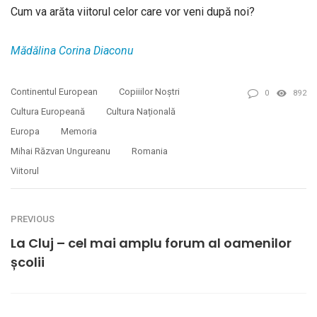
Cum va arăta viitorul celor care vor veni după noi?
Mădălina Corina Diaconu
Continentul European
Copiiilor Noștri
0
892
Cultura Europeană
Cultura Națională
Europa
Memoria
Mihai Răzvan Ungureanu
Romania
Viitorul
PREVIOUS
La Cluj – cel mai amplu forum al oamenilor
școlii