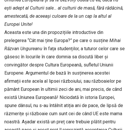
ești adept al Culturii sale… al culturii de masă, fără rădăcină,
amestecată, de aceeași culoare de la un cap la altul al
Europei Unite!
Aceasta este una din propozițiile introductive din
prelegerea “Cât mai ține Europa?” pe care o susține
Mihai
Răzvan Ungureanu
în fața studenților, a tuturor celor care se
găsesc în locurile în care domnia sa discută liber și
convingător despre Cultura Europeană, sufletul Uniunii
Europene. Argumentul de bază în susținerea acestei
afirmații este acela al lipsei războiului, sau războaielor pe
pământ European în ultimii zeci de ani, mai precis, de când
există Uniunea Europeană! Niciodată în istoria Europei,
spune dânsul, nu s-au întâlnit atiția ani de pace, de lipsă de
răzmerițe și războaie cum sunt cei de când UE este mama
noastră. Așadar există un preț care trebuie plătit pentru
această pace și acest preț îl reprezintă acceptarea Culturii