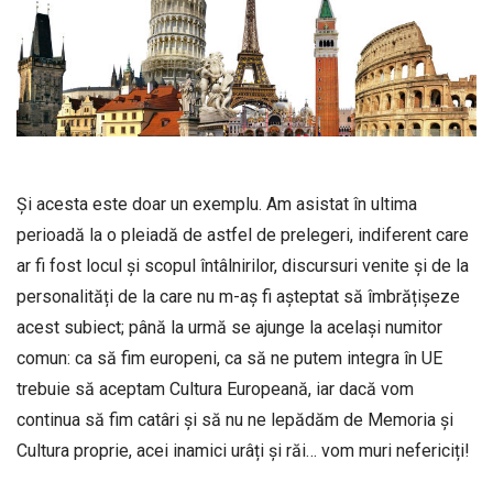
Și acesta este doar un exemplu. Am asistat în ultima
perioadă la o pleiadă de astfel de prelegeri, indiferent care
ar fi fost locul și scopul întâlnirilor, discursuri venite și de la
personalități de la care nu m-aș fi așteptat să îmbrățișeze
acest subiect; până la urmă se ajunge la același numitor
comun: ca să fim europeni, ca să ne putem integra în UE
trebuie să aceptam Cultura Europeană, iar dacă vom
continua să fim catâri și să nu ne lepădăm de Memoria și
Cultura proprie, acei inamici urâți și răi… vom muri nefericiți!