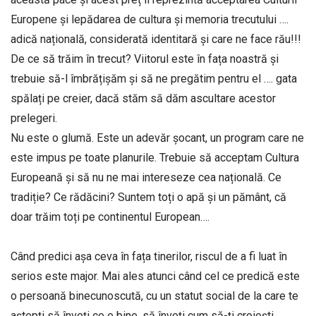
Europene și lepădarea de cultura și memoria trecutului ….
adică națională, considerată identitară și care ne face rău!!!
De ce să trăim în trecut? Viitorul este în fața noastră și
trebuie să-l îmbrățișăm și să ne pregătim pentru el …. gata
spălați pe creier, dacă stăm să dăm ascultare acestor
prelegeri.
Nu este o glumă. Este un adevăr șocant, un program care ne
este impus pe toate planurile. Trebuie să acceptam Cultura
Europeană și să nu ne mai intereseze cea națională. Ce
tradiție? Ce rădăcini? Suntem toți o apă și un pământ, că
doar trăim toți pe continentul European….
Când predici așa ceva în fața tinerilor, riscul de a fi luat în
serios este major. Mai ales atunci când cel ce predică este
o persoană binecunoscută, cu un statut social de la care te
aștepți să înveți ce e bine, să înveți cum să-ți croiești