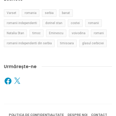
Varset
romania
serbia
banat
romanii independenti
dorinel stan
costei
romanii
Natalia Stan
timoc
Eminescu
voivodina
romani
romanii independenti din serbia
timisoara
glasul cerbiciei
Urmărește-ne
Facebook
X
POLITICA DE CONFIDENȚIALITATE
DESPRE NOI
CONTACT