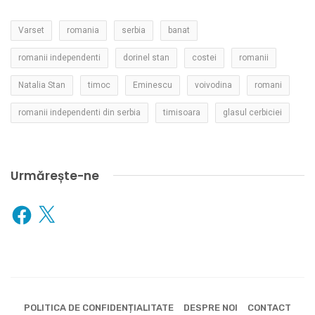
Varset
romania
serbia
banat
romanii independenti
dorinel stan
costei
romanii
Natalia Stan
timoc
Eminescu
voivodina
romani
romanii independenti din serbia
timisoara
glasul cerbiciei
Urmărește-ne
Facebook
X
POLITICA DE CONFIDENȚIALITATE
DESPRE NOI
CONTACT