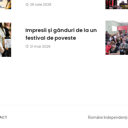
26 iulie 2026
Impresii și gânduri de la un
festival de poveste
21 mai 2026
ACT
Românii Independenți 