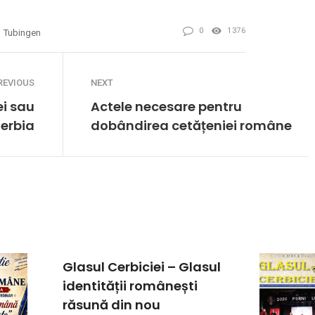
0
1376
Tubingen
REVIOUS
NEXT
ei sau
Actele necesare pentru
Serbia
dobândirea cetățeniei române
Glasul Cerbiciei – Glasul
identității românești
răsună din nou