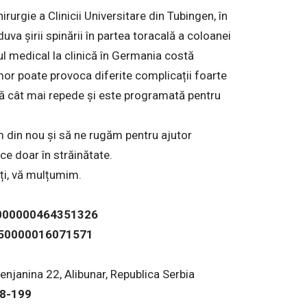
rurgie a Clinicii Universitare din Tubingen, în
a șirii spinării în partea toracală a coloanei
ul medical la clinică în Germania costă
or poate provoca diferite complicații foarte
ută cât mai repede și este programată pentru
 din nou și să ne rugăm pentru ajutor
ce doar în străinătate.
ați, vă mulțumim.
265000000464351326
5050000016071571
enjanina 22, Alibunar, Republica Serbia
18-199