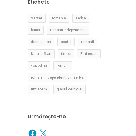
Etichete
Varset
romania
serbia
banat
romanii independenti
dorinel stan
costei
romanii
Natalia Stan
timoc
Eminescu
voivodina
romani
romanii independenti din serbia
timisoara
glasul cerbiciei
Urmărește-ne
Facebook
X