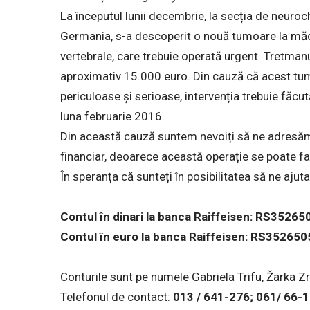
La începutul lunii decembrie, la secția de neurochi
Germania, s-a descoperit o nouă tumoare la măduv
vertebrale, care trebuie operată urgent. Tretman
aproximativ 15.000 euro. Din cauză că acest tum
periculoase și serioase, intervenția trebuie făc
luna februarie 2016.
Din această cauză suntem nevoiți să ne adresăm
financiar, deoarece această operație se poate fa
În speranța că sunteți în posibilitatea să ne ajut
Contul în dinari la banca Raiffeisen: RS35
Contul în euro la banca Raiffeisen: RS3526
Conturile sunt pe numele Gabriela Trifu, Žarka Zr
Telefonul de contact:
013 / 641-276; 061/ 66-