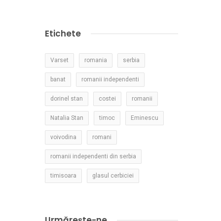
Etichete
Varset
romania
serbia
banat
romanii independenti
dorinel stan
costei
romanii
Natalia Stan
timoc
Eminescu
voivodina
romani
romanii independenti din serbia
timisoara
glasul cerbiciei
Urmărește-ne