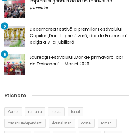
Impresii și gânduri de la un festival de
poveste
Decernarea festivă a premiilor Festivalului
Copiilor „Dor de primăvară, dor de Eminescu”,
ediția a V-a, jubiliară
Laureații Festivalului „Dor de primăvară, dor
de Eminescu” – Mesici 2026
Etichete
Varset
romania
serbia
banat
romanii independenti
dorinel stan
costei
romanii