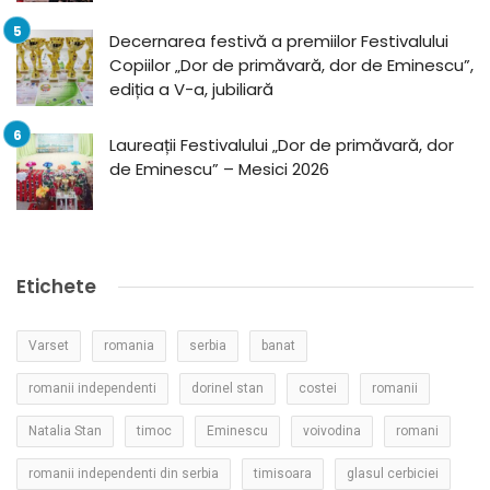
Decernarea festivă a premiilor Festivalului
Copiilor „Dor de primăvară, dor de Eminescu”,
ediția a V-a, jubiliară
Laureații Festivalului „Dor de primăvară, dor
de Eminescu” – Mesici 2026
Etichete
Varset
romania
serbia
banat
romanii independenti
dorinel stan
costei
romanii
Natalia Stan
timoc
Eminescu
voivodina
romani
romanii independenti din serbia
timisoara
glasul cerbiciei