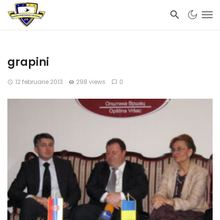
grapini
12 februarie 2013
298 views
0