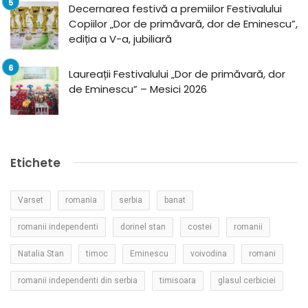
Decernarea festivă a premiilor Festivalului
Copiilor „Dor de primăvară, dor de Eminescu”,
ediția a V-a, jubiliară
Laureații Festivalului „Dor de primăvară, dor
de Eminescu” – Mesici 2026
Etichete
Varset
romania
serbia
banat
romanii independenti
dorinel stan
costei
romanii
Natalia Stan
timoc
Eminescu
voivodina
romani
romanii independenti din serbia
timisoara
glasul cerbiciei