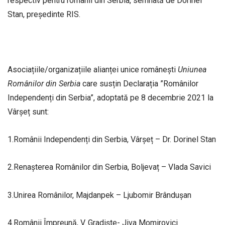
respectiv pentru românii din Serbia, semnată de Dorinel
Stan, preşedinte RIS.
Asociațiile/organizațiile alianței unice românești
Uniunea
Românilor din Serbia
care susțin Declarația ”Românilor
Independenți din Serbia”, adoptată pe 8 decembrie 2021 la
Vârșeț sunt:
1.Românii Independenți din Serbia, Vârșeț – Dr. Dorinel Stan
2.Renașterea Românilor din Serbia, Boljevaț – Vlada Savici
3.Unirea Românilor, Majdanpek – Ljubomir Brândușan
4.Românii Împreună, V. Gradiște- Jiva Momirovici