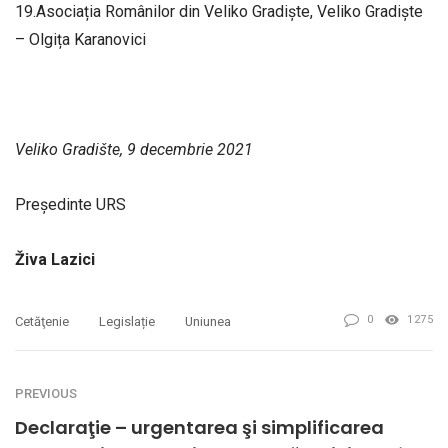
19.Asociația Românilor din Veliko Gradiște, Veliko Gradiște
– Olgița Karanovici
Veliko Gradište, 9 decembrie 2021
Președinte URS
Živa Lazici
0
1275
Cetăţenie
Legislație
Uniunea
PREVIOUS
Declaraţie – urgentarea şi simplificarea