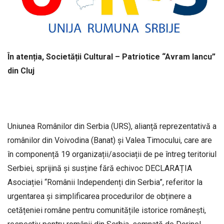
În atenția, Societății Cultural – Patriotice
“Avram Iancu”
din Cluj
Uniunea Românilor din Serbia (URS), alianță reprezentativă a
românilor din Voivodina (Banat) și Valea Timocului, care are
în componență 19 organizații/asociații de pe întreg teritoriul
Serbiei, sprijină și susține fără echivoc DECLARAȚIA
Asociației “Românii Independenți din Serbia”, referitor la
urgentarea și simplificarea procedurilor de obținere a
cetățeniei române pentru comunitățile istorice românești,