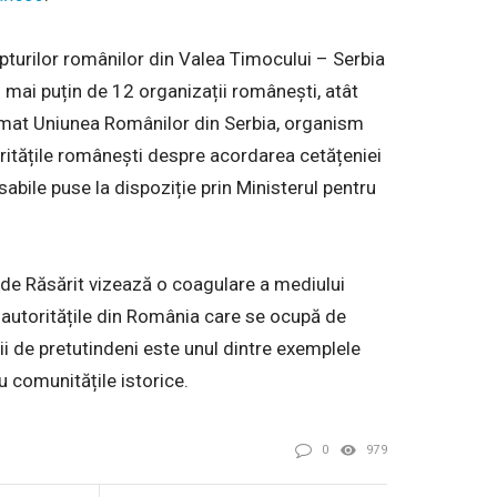
turilor românilor din Valea Timocului – Serbia
mai puțin de 12 organizații românești, atât
ormat Uniunea Românilor din Serbia, organism
ritățile românești despre acordarea cetățeniei
abile puse la dispoziție prin Ministerul pentru
ia de Răsărit vizează o coagulare a mediului
 autoritățile din România care se ocupă de
ii de pretutindeni este unul dintre exemplele
u comunitățile istorice.
0
979