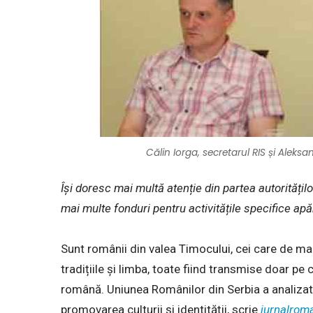
Călin Iorga, secretarul RIS și Aleks
Își doresc mai multă atenție din partea autorități
mai multe fonduri pentru activitățile specifice apăr
Sunt românii din valea Timocului, cei care de ma
tradițiile și limba, toate fiind transmise doar pe 
română. Uniunea Românilor din Serbia a analizat
promovarea culturii și identității, scrie
jurnalrom