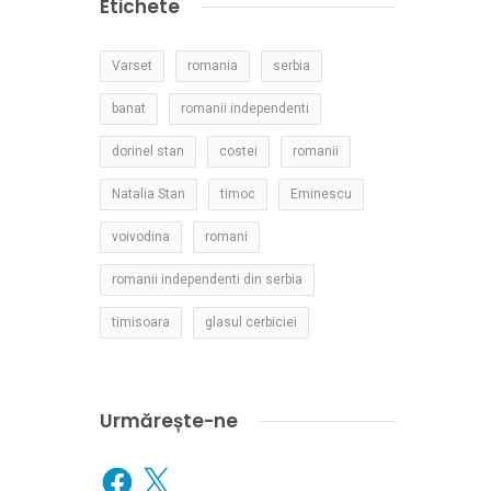
Etichete
Varset
romania
serbia
banat
romanii independenti
dorinel stan
costei
romanii
Natalia Stan
timoc
Eminescu
voivodina
romani
romanii independenti din serbia
timisoara
glasul cerbiciei
Urmărește-ne
Facebook
X