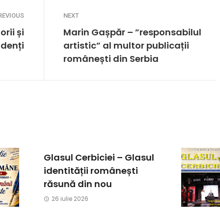
REVIOUS
NEXT
rii și
Marin Gașpăr – ”responsabilul
udenți
artistic” al multor publicații
românești din Serbia
Glasul Cerbiciei – Glasul
identității românești
răsună din nou
26 iulie 2026