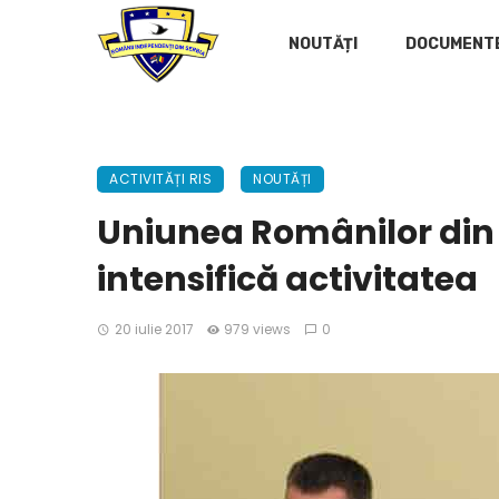
NOUTĂȚI
DOCUMENT
ACTIVITĂȚI RIS
NOUTĂȚI
Uniunea Românilor din 
intensifică activitatea
20 iulie 2017
979 views
0