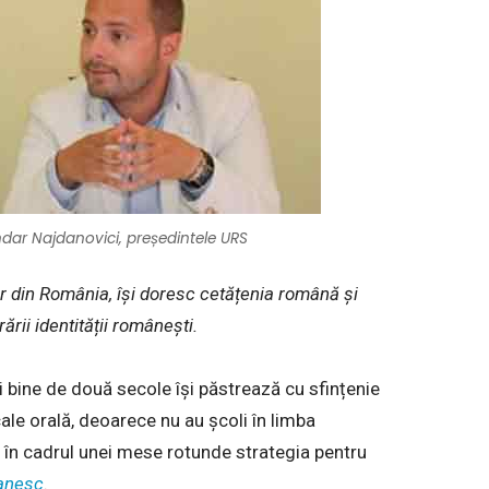
andar Najdanovici, președintele URS
lor din România, își doresc cetățenia română și
ării identității românești.
i bine de două secole își păstrează cu sfințenie
cale orală, deoarece nu au școli în limba
 în cadrul unei mese rotunde strategia pentru
anesc
.