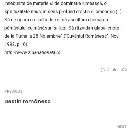
înnebunite de materie şi de dominaţie lumească, o
spiritualitate nouă, în sens profund creştin şi omenesc (…).
Să ne oprim o clipă în loc şi să ascultăm chemarea
pământului cu mânăstiri şi fagi. Să răzvidim glasul criptei
de la Putna la 28 Noiembrie” (“Cuvântul Românesc”, Nov.
1992, p.16).
http://www.ziuanationala.ro
0
1372
PREVIOUS
Destin românesc
NEXT