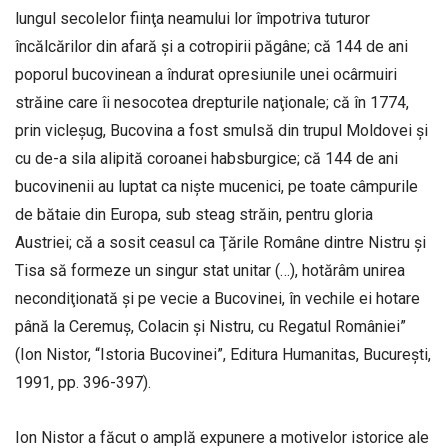
lungul secolelor fiinţa neamului lor împotriva tuturor
încălcărilor din afară şi a cotropirii păgâne; că 144 de ani
poporul bucovinean a îndurat opresiunile unei ocârmuiri
străine care îi nesocotea drepturile naţionale; că în 1774,
prin vicleşug, Bucovina a fost smulsă din trupul Moldovei şi
cu de-a sila alipită coroanei habsburgice; că 144 de ani
bucovinenii au luptat ca nişte mucenici, pe toate câmpurile
de bătaie din Europa, sub steag străin, pentru gloria
Austriei; că a sosit ceasul ca Ţările Române dintre Nistru şi
Tisa să formeze un singur stat unitar (…), hotărâm unirea
necondiţionată şi pe vecie a Bucovinei, în vechile ei hotare
până la Ceremuş, Colacin şi Nistru, cu Regatul României”
(Ion Nistor, “Istoria Bucovinei”, Editura Humanitas, Bucureşti,
1991, pp. 396-397).
Ion Nistor a făcut o amplă expunere a motivelor istorice ale