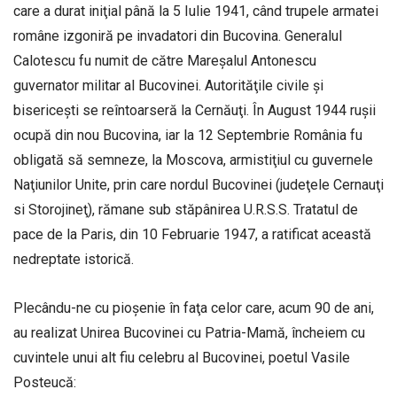
care a durat iniţial până la 5 Iulie 1941, când trupele armatei
române izgoniră pe invadatori din Bucovina. Generalul
Calotescu fu numit de către Mareşalul Antonescu
guvernator militar al Bucovinei. Autorităţile civile şi
bisericeşti se reîntoarseră la Cernăuţi. În August 1944 ruşii
ocupă din nou Bucovina, iar la 12 Septembrie România fu
obligată să semneze, la Moscova, armistiţiul cu guvernele
Naţiunilor Unite, prin care nordul Bucovinei (judeţele Cernauţi
si Storojineţ), rămane sub stăpânirea U.R.S.S. Tratatul de
pace de la Paris, din 10 Februarie 1947, a ratificat această
nedreptate istorică.
Plecându-ne cu pioşenie în faţa celor care, acum 90 de ani,
au realizat Unirea Bucovinei cu Patria-Mamă, încheiem cu
cuvintele unui alt fiu celebru al Bucovinei, poetul Vasile
Posteucă: