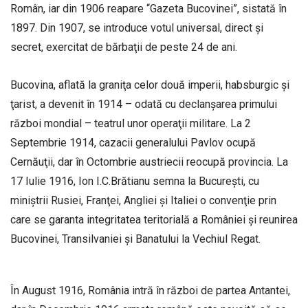
Român, iar din 1906 reapare “Gazeta Bucovinei”, sistată în
1897. Din 1907, se introduce votul universal, direct şi
secret, exercitat de bărbaţii de peste 24 de ani.
Bucovina, aflată la graniţa celor două imperii, habsburgic şi
ţarist, a devenit în 1914 – odată cu declanşarea primului
război mondial – teatrul unor operaţii militare. La 2
Septembrie 1914, cazacii generalului Pavlov ocupă
Cernăuţii, dar în Octombrie austriecii reocupă provincia. La
17 Iulie 1916, Ion I.C.Brătianu semna la Bucureşti, cu
miniştrii Rusiei, Franţei, Angliei şi Italiei o convenţie prin
care se garanta integritatea teritorială a României şi reunirea
Bucovinei, Transilvaniei şi Banatului la Vechiul Regat.
În August 1916, România intră în război de partea Antantei,