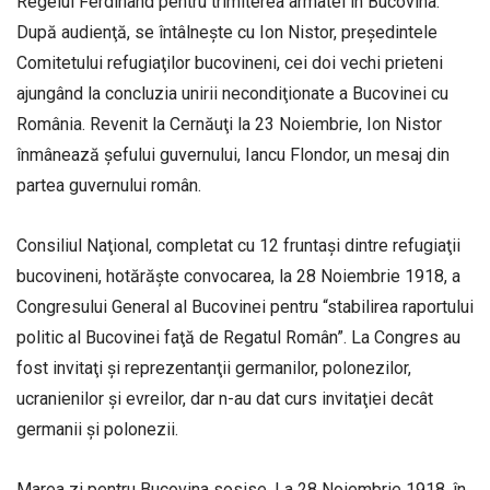
Regelui Ferdinand pentru trimiterea armatei în Bucovina.
După audienţă, se întâlneşte cu Ion Nistor, preşedintele
Comitetului refugiaţilor bucovineni, cei doi vechi prieteni
ajungând la concluzia unirii necondiţionate a Bucovinei cu
România. Revenit la Cernăuţi la 23 Noiembrie, Ion Nistor
înmânează şefului guvernului, Iancu Flondor, un mesaj din
partea guvernului român.
Consiliul Naţional, completat cu 12 fruntaşi dintre refugiaţii
bucovineni, hotărăşte convocarea, la 28 Noiembrie 1918, a
Congresului General al Bucovinei pentru “stabilirea raportului
politic al Bucovinei faţă de Regatul Român”. La Congres au
fost invitaţi şi reprezentanţii germanilor, polonezilor,
ucranienilor şi evreilor, dar n-au dat curs invitaţiei decât
germanii şi polonezii.
Marea zi pentru Bucovina sosise. La 28 Noiembrie 1918, în