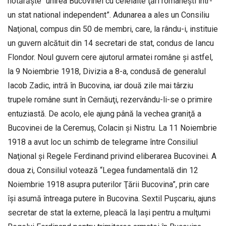
hotărăşte “unirea Bucovinei cu celelalte ţări româneşti într-
un stat national independent”. Adunarea a ales un Consiliu
Naţional, compus din 50 de membri, care, la rându-i, instituie
un guvern alcătuit din 14 secretari de stat, condus de Iancu
Flondor. Noul guvern cere ajutorul armatei române şi astfel,
la 9 Noiembrie 1918, Divizia a 8-a, condusă de generalul
Iacob Zadic, intră în Bucovina, iar două zile mai târziu
trupele române sunt în Cernăuţi, rezervându-li-se o primire
entuziastă. De acolo, ele ajung până la vechea graniţă a
Bucovinei de la Ceremuş, Colacin şi Nistru. La 11 Noiembrie
1918 a avut loc un schimb de telegrame între Consiliul
Naţional şi Regele Ferdinand privind eliberarea Bucovinei. A
doua zi, Consiliul votează “Legea fundamentală din 12
Noiembrie 1918 asupra puterilor Ţării Bucovina”, prin care
îşi asumă întreaga putere în Bucovina. Sextil Puşcariu, ajuns
secretar de stat la externe, pleacă la Iaşi pentru a mulţumi