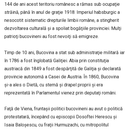
144 de ani acest teritoriu românesc a rămas sub ocupaţie
străină, până în anul de graţie 1918. Imperiul habsburgic a
nesocotit sistematic drepturile limbii române, a stingherit
dezvoltarea culturală şi a spoliat bogăţiile provinciei. Mulţi
patrioţi bucovineni au fost nevoiţi să emigreze.
Timp de 10 ani, Bucovina a stat sub administraţie militară iar
în 1786 a fost înglobată Galiţiei. Abia prin constituţia
austriacă din 1849 a fost despărţită de Galiţia şi declarată
provincie autonomă a Casei de Austria. În 1860, Bucovina
şi-a ales o Dietă, cu stemă şi drapel proprii şi era
reprezentată în Parlamentul vienez prin deputaţi români.
Faţă de Viena, fruntaşii politici bucovineni au avut o politică
protestatară, începând cu episcopii Dosoftei Herescu şi
Isaia Baloşescu, cu fraţii Hurmuzachi, cu mitropolitul