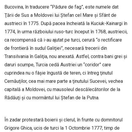
Bucovina, în traducere “Pădure de fag”, este numele dat
Ţării de Sus a Moldovei lui Ştefan cel Mare şi Sfânt de
austrieci în 1775. După pacea încheiată la Kuciuk-Kainargi în
1774, în urma războiului ruso-turc început în 1768, austriecii,
ca recompensă că i-au ajutat pe turci, cerură “o rectificare
de frontieră în sudul Galiţiei”, necesară trecerii din
Transilvania în Galiţia, nou anexată. Astfel, contra bani grei şi
daruri scumpe, Turcia cedă Austriei un “coridor” care
cuprindea nu o fâşie îngustă de teren, ci întreg ţinutul
Cernăuţilor, cea mai mare parte a ţinutului Sucevei, vechea
capitală a Moldovei, cu mausoleul descălecătorilor de la
Rădăuţi şi cu mormântul lui Ştefan de la Putna.
În zadar protestară boierii şi clerul, în frunte cu domnitorul
Grigore Ghica, ucis de turci la 1 Octombrie 1777; timp de