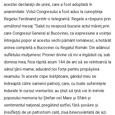
acestei declaraţii de unire, care a fost adoptată în
unanimitate. Votul Congresului a fost adus la cunoştinţa
Regelui Ferdinand printr-o telegramă. Regele a răspuns prin
următorul mesaj: “Salut cu nespusă bucurie actul măreţ prin
care Congresul General al Bucovinei, ca expresiune a voinţei
întregului popor al acestui vechi pământ românesc, a hotărât
unirea completă a Bucovinei cu Regatul Român. Din adâncul
sufletului mulţumesc Proniei divine că mi-a îngăduit ca, sub
domnia mea, fiica răpită acum 144 de ani să se reîntoarcă la
sânul ţării-mame, aducând noi forţe pentru propăşirea
neamului. În aceste clipe înălţătoare, gândul meu se
îndreaptă către oamenii patrioţi, care, cu toate suferinţele
îndurate în cursul vremurilor, au ştiut să ţină vie în inimile
poporului memoria lui Ştefan cel Mare şi Sfânt şi
sentimentul naţional, pregătind astfel, fără şovăire şi
însufleţiţi de un patriotism cald, ziua binecuvântată de azi.