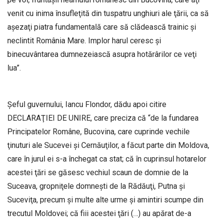
venit cu inima însufleţită din tuspatru unghiuri ale ţării, ca să
aşezaţi piatra fundamentală care să clădească trainic şi
neclintit România Mare. Implor harul ceresc şi
binecuvântarea dumnezeiască asupra hotărârilor ce veţi
lua”.
Şeful guvernului, Iancu Flondor, dădu apoi citire
DECLARAŢIEI DE UNIRE, care preciza că “de la fundarea
Principatelor Române, Bucovina, care cuprinde vechile
ţinuturi ale Sucevei şi Cernăuţilor, a făcut parte din Moldova,
care în jurul ei s-a închegat ca stat; că în cuprinsul hotarelor
acestei ţări se găsesc vechiul scaun de domnie de la
Suceava, gropniţele domneşti de la Rădăuţi, Putna şi
Suceviţa, precum şi multe alte urme şi amintiri scumpe din
trecutul Moldovei; că fiii acestei ţări (…) au apărat de-a