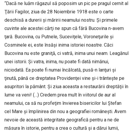
“Dacă ne luăm răgazul să poposim un pic pe pragul cernit al
Ţării Fagilor, ziua de 28 Noiembrie 1918 este o carte
deschisă a durerii şi măririi neamului nostru. Şi primele
cuvinte ale acestei cărţi ne spun că fără Bucovina n-avem
ţară. Bucovina, cu Putnele, Suceviţele, Voroneţurile şi
Cosminele ei, este însăşi inima istoriei noastre. Căci
Bucovina nu este graniţă, ci vatră, inima unui neam. Leagănul
unei istorii. Şi vatra, inima, nu poate fi dată nimănui,
niciodată. Ea poate fi numai încălcată, pusă-n lanţuri şi
ţinută, până ce dreptatea Providenţei vine şi-i trânteşte pe
asupritori la pământ. Şi ziua aceasta a restaurării dreptăţii în
lume va veni! (…) Credem prea mult în viitorul de aur al
neamului, ca să nu profeţim învierea bisericilor lui Ştefan
cel Mare şi împlinirea din nou a geografiei româneşti. Avem
nevoie de această integritate geografică pentru a ne de
măsura în istorie, pentru a crea o cultură şi a dărui lumii,