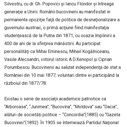
Silvestru, cu dr. Gh. Popovici şi Iancu Flondor şi întreaga
generaţie a Unirii. Românii bucovineni au manifestat in
permanenta opoziţie faţă de politica de desnaţionalizare a
guvernului austriac, o primă acţiune fiind manifestaţia
studenţească de la Putna din 1871, cu ocazia împlinirii a
400 de ani de la sfinţirea mânăstirii. Au participat
personalităţi ca Mihai Eminescu, Mihail Kogălniceanu,
Vasile Alecsandri, viitorul istoric A.D.Xenopol şi Ciprian
Porumbescu. Bucovinenii au salutat independenţa de stat a
României din 10 mai 1877, voluntari dintre ei participând la
războiul din 1877/78.
Existau o serie de asociaţii academice patriotice ca
“Arboroasa”, “Junimea”, “Bucovina”, “Moldova” sau “Dacia”,
alături de societăţi politice – “Concordia”(1885) cu “Gazeta
Bucovinei”(1892). În 1905 se întemeiază Partidul Naţional