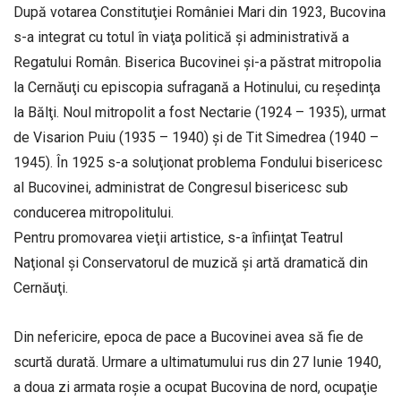
După votarea Constituţiei României Mari din 1923, Bucovina
s-a integrat cu totul în viaţa politică şi administrativă a
Regatului Român. Biserica Bucovinei şi-a păstrat mitropolia
la Cernăuţi cu episcopia sufragană a Hotinului, cu reşedinţa
la Bălţi. Noul mitropolit a fost Nectarie (1924 – 1935), urmat
de Visarion Puiu (1935 – 1940) şi de Tit Simedrea (1940 –
1945). În 1925 s-a soluţionat problema Fondului bisericesc
al Bucovinei, administrat de Congresul bisericesc sub
conducerea mitropolitului.
Pentru promovarea vieţii artistice, s-a înfiinţat Teatrul
Naţional şi Conservatorul de muzică şi artă dramatică din
Cernăuţi.
Din nefericire, epoca de pace a Bucovinei avea să fie de
scurtă durată. Urmare a ultimatumului rus din 27 Iunie 1940,
a doua zi armata roşie a ocupat Bucovina de nord, ocupaţie