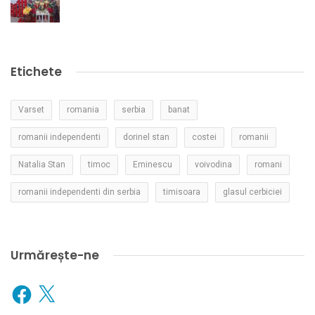
Etichete
Varset
romania
serbia
banat
romanii independenti
dorinel stan
costei
romanii
Natalia Stan
timoc
Eminescu
voivodina
romani
romanii independenti din serbia
timisoara
glasul cerbiciei
Urmărește-ne
Facebook
X