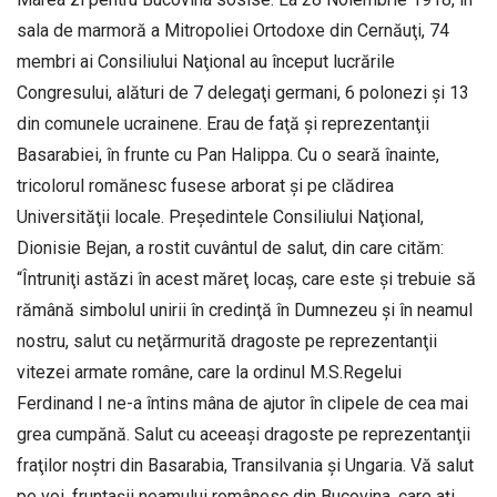
sala de marmoră a Mitropoliei Ortodoxe din Cernăuţi, 74
membri ai Consiliului Naţional au început lucrările
Congresului, alături de 7 delegaţi germani, 6 polonezi şi 13
din comunele ucrainene. Erau de faţă şi reprezentanţii
Basarabiei, în frunte cu Pan Halippa. Cu o seară înainte,
tricolorul romănesc fusese arborat şi pe clădirea
Universităţii locale. Preşedintele Consiliului Naţional,
Dionisie Bejan, a rostit cuvântul de salut, din care cităm:
“Întruniţi astăzi în acest măreţ locaş, care este şi trebuie să
rămână simbolul unirii în credinţă în Dumnezeu şi în neamul
nostru, salut cu neţărmurită dragoste pe reprezentanţii
vitezei armate române, care la ordinul M.S.Regelui
Ferdinand I ne-a întins mâna de ajutor în clipele de cea mai
grea cumpănă. Salut cu aceeaşi dragoste pe reprezentanţii
fraţilor noştri din Basarabia, Transilvania şi Ungaria. Vă salut
pe voi, fruntaşii neamului românesc din Bucovina, care aţi