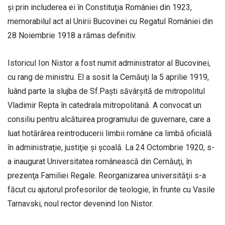
şi prin includerea ei în Constituţia României din 1923,
memorabilul act al Unirii Bucovinei cu Regatul României din
28 Noiembrie 1918 a rămas definitiv.
Istoricul Ion Nistor a fost numit administrator al Bucovinei,
cu rang de ministru. El a sosit la Cernăuţi la 5 aprilie 1919,
luând parte la slujba de Sf.Paşti săvârşită de mitropolitul
Vladimir Repta în catedrala mitropolitană. A convocat un
consiliu pentru alcătuirea programului de guvernare, care a
luat hotărârea reintroducerii limbii române ca limbă oficială
în administraţie, justiţie şi şcoală. La 24 Octombrie 1920, s-
a inaugurat Universitatea românească din Cernăuţi, în
prezenţa Familiei Regale. Reorganizarea universităţii s-a
făcut cu ajutorul profesorilor de teologie, în frunte cu Vasile
Tarnavski, noul rector devenind Ion Nistor.