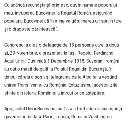
Cu adâncă recunoştinţă primesc, dar, în numele poporului
meu, întruparea Bucovinei la Regatul Român, asigurând
populaţia Bucovinei că în mine va găsi mereu un sprijin tare
şi o dragoste părintească”.
Congresul a ales o delegaţie de 15 persoane care, a doua
zi, 29 Noiembrie, a prezentat, la Iaşi, Regelui Ferdinand
Actul Unirii. Duminică 1 Decembrie 1918, Suveranii români
au dat o masă de gală la Palatul Regal din Bucureşti, în
timpul căreia a sosit şi telegrama de la Alba Iulia vestind
unirea Transilvaniei cu România. Entuziasmul acestor zile
sfinte din istoria României a întrcut orice aşteptare.
Apoi, actul Unirii Bucovinei cu Ţara a fost adus la cunoştinţa
guvernelor din Iaşi, Paris, Londra, Roma şi Washington.