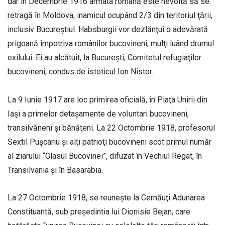
dar în Decembrie 1916 armata română este nevoită să se
retragă în Moldova, inamicul ocupând 2/3 din teritoriul ţării,
inclusiv Bucureştiul. Habsburgii vor dezlănţui o adevărată
prigoană împotriva românilor bucovineni, mulţi luând drumul
exilului. Ei au alcătuit, la Bucureşti, Comitetul refugiaţilor
bucovineni, condus de istoticul Ion Nistor.
La 9 Iunie 1917 are loc primirea oficială, în Piaţa Unirii din
Iaşi a primelor detaşamente de voluntari bucovineni,
transilvăneni şi bănăţeni. La 22 Octombrie 1918, profesorul
Sextil Puşcariu şi alţi patrioţi bucovineni scot primul număr
al ziarului “Glasul Bucovinei”, difuzat în Vechiul Regat, în
Transilvania şi în Basarabia.
La 27 Octombrie 1918, se reuneşte la Cernăuţi Adunarea
Constituantă, sub preşedintia lui Dionisie Bejan, care