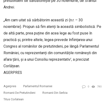
pretutindeni se sărbătorește pe 30 noiembrie, de Sfântul
Andrei.
„Am cam uitat să sărbătorim această zi (n.r. – 30
noiembrie). Propun să fim atenți la această simbolistică. Pe
de altă parte, prea puține din acea lege au fost puse în
practică și, printre altele, legea prevede înființarea unui
Congres al românilor de pretutindeni, pe lângă Parlamentul
României, cu reprezentanți din comunitățile românești din
afara țării, și a unui Consiliu reprezentativ’, a precizat
Corlățean.
AGERPRES
Agerpres
Parlamentul Romaniei
0
780
Romanii De Pretutindeni
Romanii Din Serbia
Titus Corlatean