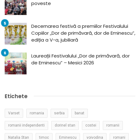
poveste
Decernarea festivă a premiilor Festivalului
Copiilor „Dor de primăvară, dor de Eminescu”,
ediția a V-a, jubiliară
Laureații Festivalului „Dor de primăvară, dor
de Eminescu” – Mesici 2026
Etichete
Varset
romania
serbia
banat
romanii independenti
dorinel stan
costei
romanii
Natalia Stan
timoc
Eminescu
voivodina
romani