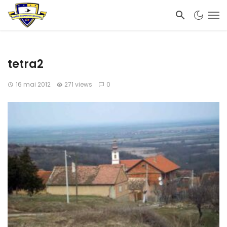
tetra2
16 mai 2012
271 views
0