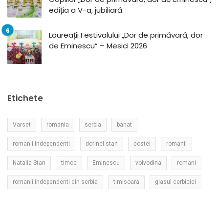
ediția a V-a, jubiliară
Laureații Festivalului „Dor de primăvară, dor
de Eminescu” – Mesici 2026
Etichete
Varset
romania
serbia
banat
romanii independenti
dorinel stan
costei
romanii
Natalia Stan
timoc
Eminescu
voivodina
romani
romanii independenti din serbia
timisoara
glasul cerbiciei