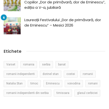
Copiilor „Dor de primăvară, dor de Eminescu”,
ediția a V-a, jubiliară
Laureații Festivalului „Dor de primăvară, dor
de Eminescu” – Mesici 2026
Etichete
Varset
romania
serbia
banat
romanii independenti
dorinel stan
costei
romanii
Natalia Stan
timoc
Eminescu
voivodina
romani
romanii independenti din serbia
timisoara
glasul cerbiciei