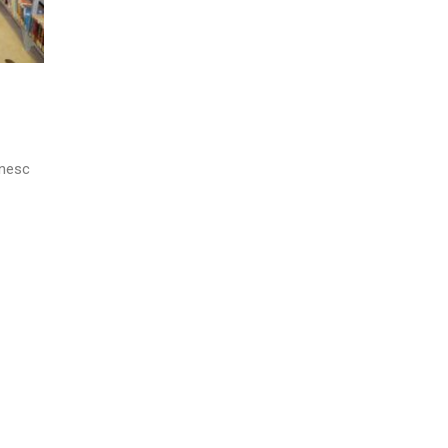
ânesc