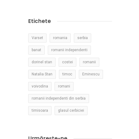
Etichete
Varset
romania
serbia
banat
romanii independenti
dorinel stan
costei
romanii
Natalia Stan
timoc
Eminescu
voivodina
romani
romanii independenti din serbia
timisoara
glasul cerbiciei
Urmărește-ne