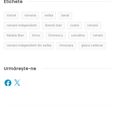
Etichete
Varset
romania
serbia
banat
romanii independenti
dorinel stan
costei
romanii
Natalia Stan
timoc
Eminescu
voivodina
romani
romanii independenti din serbia
timisoara
glasul cerbiciei
Urmărește-ne
Facebook
X