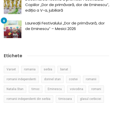
Copiilor „Dor de primăvară, dor de Eminescu”,
ediția a V-a, jubiliară
Laureații Festivalului „Dor de primăvară, dor
de Eminescu” – Mesici 2026
Etichete
Varset
romania
serbia
banat
romanii independenti
dorinel stan
costei
romanii
Natalia Stan
timoc
Eminescu
voivodina
romani
romanii independenti din serbia
timisoara
glasul cerbiciei