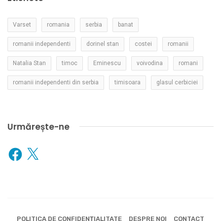
Varset
romania
serbia
banat
romanii independenti
dorinel stan
costei
romanii
Natalia Stan
timoc
Eminescu
voivodina
romani
romanii independenti din serbia
timisoara
glasul cerbiciei
Urmărește-ne
Facebook
X
POLITICA DE CONFIDENȚIALITATE
DESPRE NOI
CONTACT