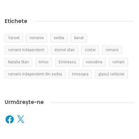
Etichete
Varset
romania
serbia
banat
romanii independenti
dorinel stan
costei
romanii
Natalia Stan
timoc
Eminescu
voivodina
romani
romanii independenti din serbia
timisoara
glasul cerbiciei
Urmărește-ne
Facebook
X