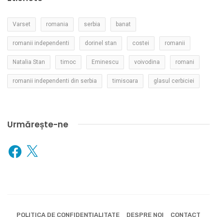
Varset
romania
serbia
banat
romanii independenti
dorinel stan
costei
romanii
Natalia Stan
timoc
Eminescu
voivodina
romani
romanii independenti din serbia
timisoara
glasul cerbiciei
Urmărește-ne
Facebook
X
POLITICA DE CONFIDENȚIALITATE
DESPRE NOI
CONTACT