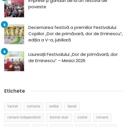
Impresii și gânduri de la un festival de
poveste
Decernarea festivă a premiilor Festivalului
Copiilor „Dor de primăvară, dor de Eminescu”,
ediția a V-a, jubiliară
Laureații Festivalului „Dor de primăvară, dor
de Eminescu” – Mesici 2026
Etichete
Varset
romania
serbia
banat
romanii independenti
dorinel stan
costei
romanii