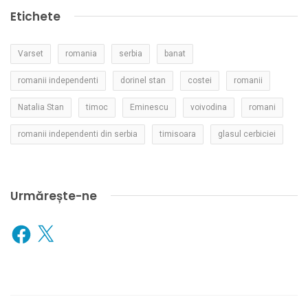
Etichete
Varset
romania
serbia
banat
romanii independenti
dorinel stan
costei
romanii
Natalia Stan
timoc
Eminescu
voivodina
romani
romanii independenti din serbia
timisoara
glasul cerbiciei
Urmărește-ne
Facebook
X