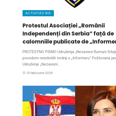
ACTIVITĂȚI RIS
Protestul Asociației „Românii
Independenți din Serbia” față de
calomniile publicate de „Informe
PROTESTNO PISMO Udruženja „Nezavisni Rumuni Srbij
povodom neistinitih tvrdnji u „Informeru” Poštovana jav
Udruženje „Nezavisni ...
13 februarie 2026