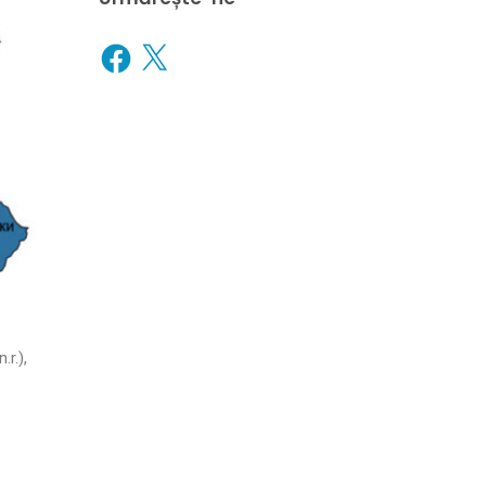
Facebook
X
.r.),