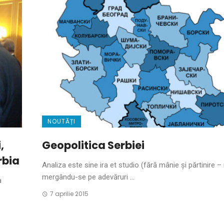
NOUTĂȚI
,
Geopolitica Serbiei
rbia
Analiza este sine ira et studio (fără mânie şi părtinire – n
mergându-se pe adevăruri ...
a
7 aprilie 2015