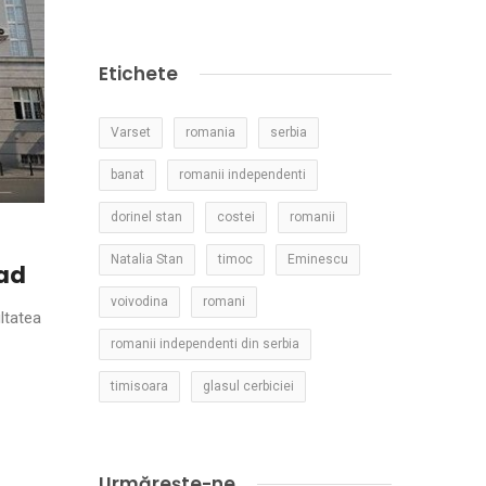
Etichete
Varset
romania
serbia
banat
romanii independenti
dorinel stan
costei
romanii
Natalia Stan
timoc
Eminescu
rad
voivodina
romani
ltatea
romanii independenti din serbia
timisoara
glasul cerbiciei
Urmărește-ne