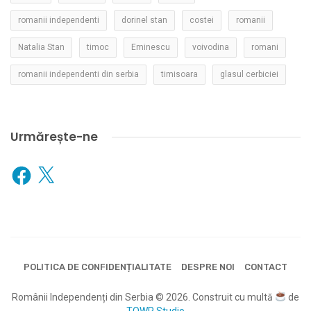
romanii independenti
dorinel stan
costei
romanii
Natalia Stan
timoc
Eminescu
voivodina
romani
romanii independenti din serbia
timisoara
glasul cerbiciei
Urmărește-ne
Facebook
X
POLITICA DE CONFIDENȚIALITATE
DESPRE NOI
CONTACT
Românii Independenți din Serbia © 2026. Construit cu multă
de
TOWR Studio