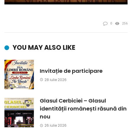
0
256
YOU MAY ALSO LIKE
Invitație de participare
28 iulie 2026
Glasul Cerbiciei – Glasul
identității românești răsună din
nou
26 iulie 2026