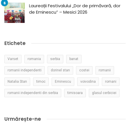
Laureații Festivalului „Dor de primăvară, dor
de Eminescu” – Mesici 2026
Etichete
Varset
romania
serbia
banat
romanii independenti
dorinel stan
costei
romanii
Natalia Stan
timoc
Eminescu
voivodina
romani
romanii independenti din serbia
timisoara
glasul cerbiciei
Urmărește-ne