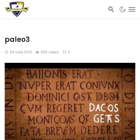
paleo3
24 iulie 2013
256 views
0