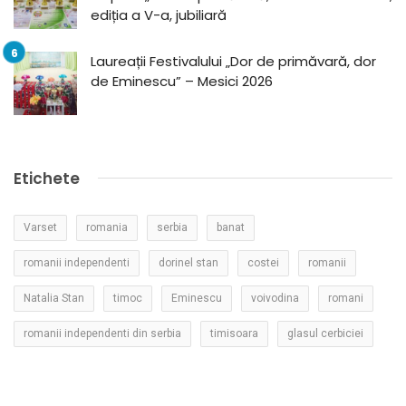
ediția a V-a, jubiliară
Laureații Festivalului „Dor de primăvară, dor
de Eminescu” – Mesici 2026
Etichete
Varset
romania
serbia
banat
romanii independenti
dorinel stan
costei
romanii
Natalia Stan
timoc
Eminescu
voivodina
romani
romanii independenti din serbia
timisoara
glasul cerbiciei