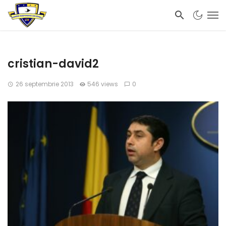
cristian-david2
26 septembrie 2013
546 views
0