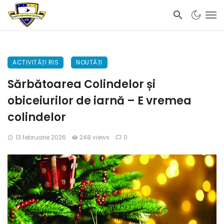
ACTIVITĂȚI RIS
NOUTĂȚI
Sărbătoarea Colindelor și
obiceiurilor de iarnă – E vremea
colindelor
13 februarie 2026
248 views
0