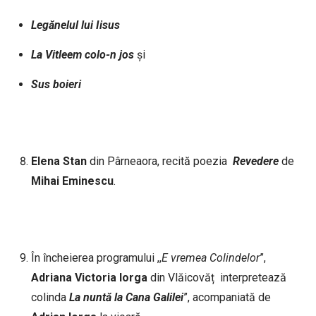
Legănelul
lui
Iisus
La
Vitleem
colo-n
jos
și
Sus
boieri
Elena
Stan
din Pârneaora, recită poezia
Revedere
de
Mihai
Eminescu
.
În încheierea programului ,,
E vremea
Colindelor
”,
Adriana
Victoria
Iorga
din Vlăicovăț interpretează
colinda
La
nuntă
la
Cana
Galilei
”, acompaniată de