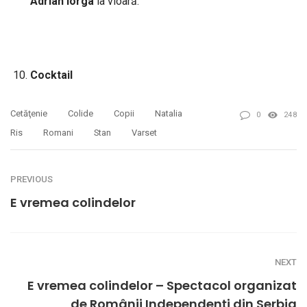
Adrian
Iorga
la vioară.
Cocktail
Cetăţenie
Colide
Copii
Natalia
0
248
Ris
Romani
Stan
Varset
PREVIOUS
E vremea colindelor
NEXT
E vremea colindelor – Spectacol organizat
de Românii Independenţi din Serbia