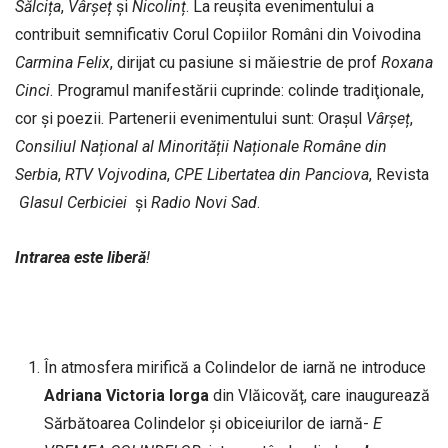
Sălcița
,
Vârşeț
și
Nicolinț
. La reușita evenimentului a
contribuit semnificativ Corul Copiilor Români din Voivodina
Carmina
Felix
, dirijat cu pasiune si măiestrie de prof
Roxana
Cinci
. Programul manifestării cuprinde: colinde tradiţionale,
cor și poezii. Partenerii evenimentului sunt: Oraşul
Vârșeț
,
Consiliul
Național
al
Minorității
Naționale
Române
din
Serbia
,
RTV
Vojvodina
,
CPE
Libertatea
din
Panciova
, Revista
Glasul
Cerbiciei
și
Radio
Novi
Sad
.
Intrarea
este
liberă
!
În atmosfera mirifică a Colindelor de iarnă ne introduce
Adriana
Victoria
Iorga
din Vlăicovăț, care inaugurează
Sărbătoarea Colindelor și obiceiurilor de iarnă-
E