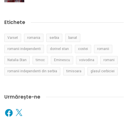
Etichete
Varset
romania
serbia
banat
romanii independenti
dorinel stan
costei
romanii
Natalia Stan
timoc
Eminescu
voivodina
romani
romanii independenti din serbia
timisoara
glasul cerbiciei
Urmărește-ne
Facebook
X