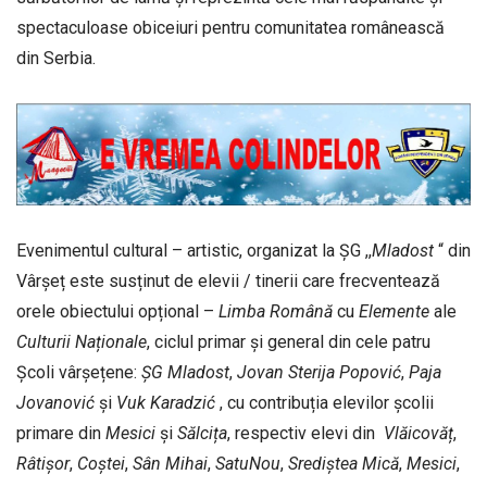
spectaculoase obiceiuri pentru comunitatea românească
din Serbia.
Evenimentul cultural – artistic, organizat la ȘG ,,
Mladost
“ din
Vârşeț este susținut de elevii / tinerii care frecventează
orele obiectului opțional –
Limba
Română
cu
Elemente
ale
Culturii
Naționale
, ciclul primar și general din cele patru
Școli vârșețene:
ȘG
Mladost
,
Jovan
Sterija
Popović
,
Paja
Jovanović
și
Vuk
Karadzić
, cu contribuția elevilor școlii
primare din
Mesici
și
Sălcița
, respectiv elevi din
Vlăicovăț
,
Râtișor
,
Coștei
,
Sân
Mihai
,
SatuNou
,
Srediștea
Mică
,
Mesici
,