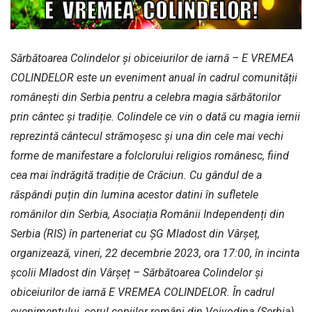
Sărbătoarea Colindelor și obiceiurilor de iarnă – E VREMEA
COLINDELOR este un eveniment anual în cadrul comunității
românești din Serbia pentru a celebra magia sărbătorilor
prin cântec și tradiție. Colindele ce vin o dată cu magia iernii
reprezintă cântecul strămoșesc și una din cele mai vechi
forme de manifestare a folclorului religios românesc, fiind
cea mai îndrăgită tradiție de Crăciun. Cu gândul de a
răspândi puțin din lumina acestor datini în sufletele
românilor din Serbia, Asociația Românii Independenți din
Serbia (RIS) în parteneriat cu ȘG Mladost din Vârşeț,
organizează, vineri, 22 decembrie 2023, ora 17:00, în incinta
școlii Mladost din Vârşeț – Sărbătoarea Colindelor și
obiceiurilor de iarnă E VREMEA COLINDELOR. În cadrul
evenimentului, corul copiilor români din Voivodina (Serbia)