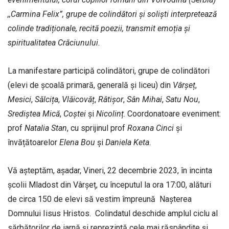
,,Carmina Felix”, grupe de colindători și soliști interpretează
colinde tradiționale, recită poezii, transmit emoția și
spiritualitatea Crăciunului.
La manifestare participă colindători, grupe de colindători
(elevi de școală primară, generală și liceu) din
Vârșeț
,
Mesici
,
Sălcița
,
Vlăicovăț
,
Râtișor
,
Sân
Mihai
,
Satu Nou
,
Srediștea
Mică
,
Coștei
și
Nicolinț
. Coordonatoare eveniment:
prof
Natalia
Stan
, cu sprijinul prof
Roxana
Cinci
și
învățătoarelor
Elena
Bou
și
Daniela
Keta
.
Vă așteptăm, așadar, Vineri, 22 decembrie 2023, în incinta
școlii Mladost din Vârşeț, cu începutul la ora 17:00, alături
de circa 150 de elevi să vestim împreună Nașterea
Domnului Iisus Hristos. Colindatul deschide amplul ciclu al
sărbătorilor de iarnă și reprezintă cele mai răspândite și