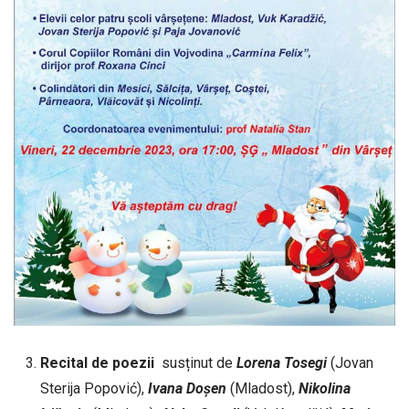
Recital de poezii
susținut de
Lorena
Tosegi
(Jovan
Sterija Popović),
Ivana
Doșen
(Mladost),
Nikolina