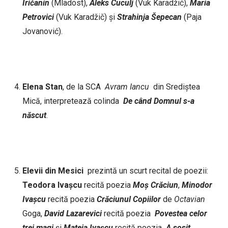
Iričanin
(Mladost),
Aleks
Cuculj
(Vuk Karadžić),
Maria
Petrovici
(Vuk Karadžič) și
Strahinja
Šepecan
(Paja
Jovanović).
Elena
Stan
, de la SCA
Avram
Iancu
din Srediştea
Mică, interpretează colinda
De
când
Domnul
s-a
născut
.
Elevii din Mesici
prezintă un scurt recital de poezii:
Teodora
Ivașcu
recită poezia
Moș
Crăciun
,
Minodor
Ivașcu
recită poezia
Crăciunul
Copiilor
de
Octavian
Goga,
David
Lazarevici
recită poezia
Povestea
celor
trei
magi
și
Mateia
Ivașcu
recită poezia
A sosit