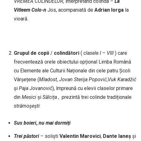
VREMEA
COLINDELOR,
interpretând colinda –
La
Vitleem
Colo-n
Jos, acompaniată de
Adrian
Iorga
la
vioară.
Grupul
de
copii
/
colindători
(
clasele I
–
VIII
) care
frecventează orele obiectului opțional Limba Română
cu Elemente ale Culturii Naționale din cele patru Școli
Vârşețene (
Mladost
,
Jovan
Sterija
Popović
,
Vuk
Karadžić
și
Paja
Jovanović
), împreună cu elevii claselor primare
din
Mesici
și
Sălcița
, prezintă trei colinde tradiționale
strămoșești
:
Sus
boieri
,
nu
mai
dormiți
Trei
păstori
– soliști
Valentin
Marovici
,
Dante
Ianeș
și