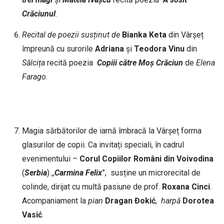
Crăciunul
.
Recital de poezii susținut de
Bianka
Keta
din Vârşeț
împreună cu surorile
Adriana
și
Teodora
Vinu
din
Sălcița
recită poezia
Copiii
către
Moș
Crăciun
de
Elena
Farago
.
Magia sărbătorilor de iarnă îmbracă la Vârșeț forma
glasurilor de copii. Ca invitați speciali, în cadrul
evenimentului –
Corul
Copiilor
Români
din
Voivodina
(
Serbia
) ,,
Carmina
Felix
”, susține un microrecital de
colinde, dirijat cu multă pasiune de prof.
Roxana
Cinci
.
Acompaniament la
pian
Dragan
Đokić
,
harpă
Dorotea
Vasić
.