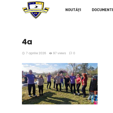
NOUTĂȚI
DOCUMENT
4a
7 aprilie 2026
97 views
0