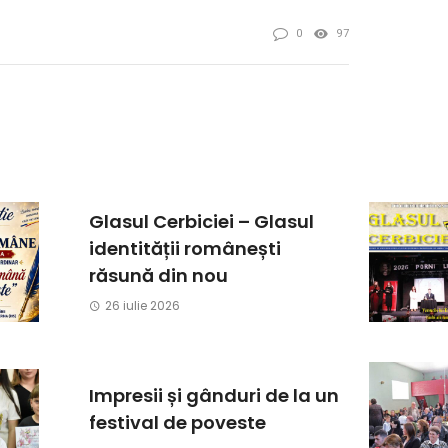
0
97
Glasul Cerbiciei – Glasul
identității românești
răsună din nou
26 iulie 2026
Impresii și gânduri de la un
festival de poveste