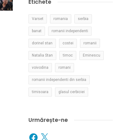
Etichete
Varset
romania
serbia
banat
romanii independenti
dorinel stan
costei
romanii
Natalia Stan
timoc
Eminescu
voivodina
romani
romanii independenti din serbia
timisoara
glasul cerbiciei
Urmărește-ne
Facebook
X