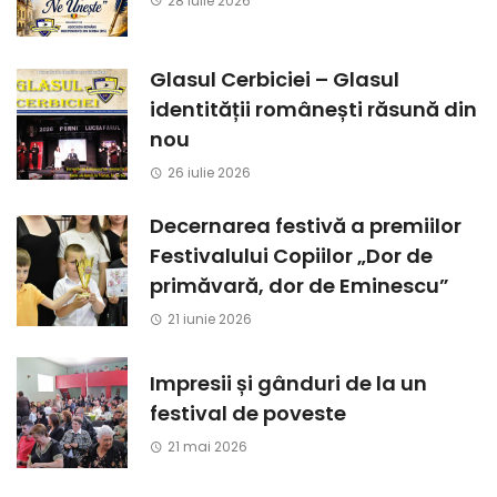
28 iulie 2026
Glasul Cerbiciei – Glasul
identității românești răsună din
nou
26 iulie 2026
Decernarea festivă a premiilor
Festivalului Copiilor „Dor de
primăvară, dor de Eminescu”
21 iunie 2026
Impresii și gânduri de la un
festival de poveste
21 mai 2026