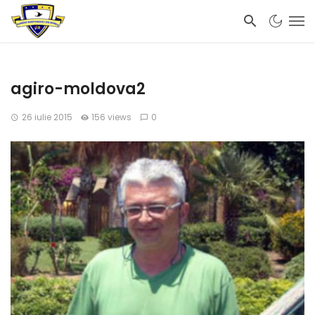
agiro-moldova2
26 iulie 2015
156 views
0