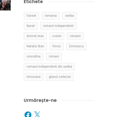
Etichete
Varset
romania
serbia
banat
romanii independenti
dorinel stan
costei
romanii
Natalia Stan
timoc
Eminescu
voivodina
romani
romanii independenti din serbia
timisoara
glasul cerbiciei
Urmărește-ne
Facebook
X