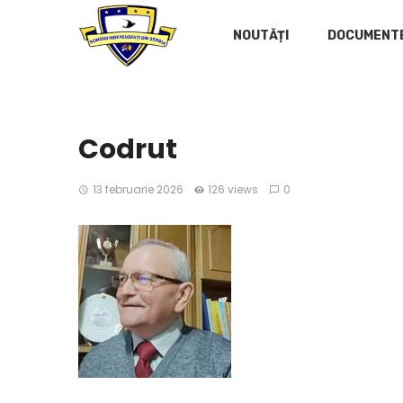
NOUTĂȚI
DOCUMENT
Codrut
13 februarie 2026
126 views
0