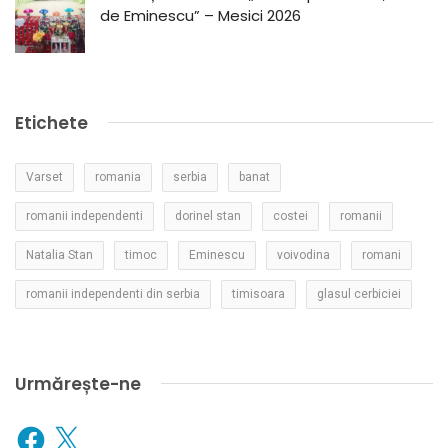
de Eminescu” – Mesici 2026
Etichete
Varset
romania
serbia
banat
romanii independenti
dorinel stan
costei
romanii
Natalia Stan
timoc
Eminescu
voivodina
romani
romanii independenti din serbia
timisoara
glasul cerbiciei
Urmărește-ne
Facebook
X