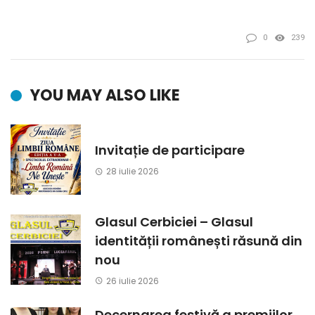
0
239
YOU MAY ALSO LIKE
Invitație de participare
28 iulie 2026
Glasul Cerbiciei – Glasul
identității românești răsună din
nou
26 iulie 2026
Decernarea festivă a premiilor