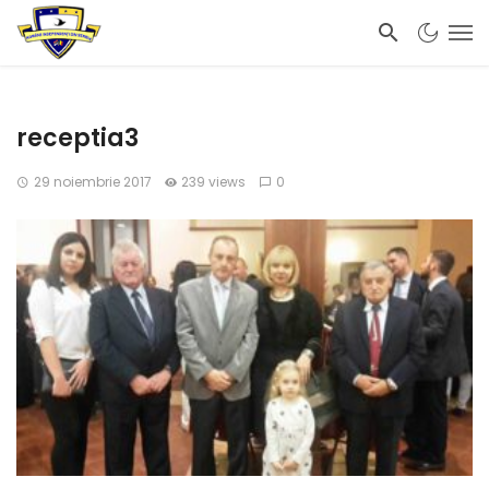
receptia3
29 noiembrie 2017
239 views
0