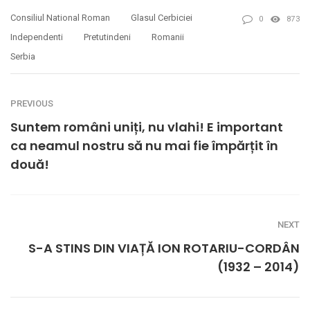
Consiliul National Roman
Glasul Cerbiciei
0
873
Independenti
Pretutindeni
Romanii
Serbia
PREVIOUS
Suntem români uniți, nu vlahi! E important
ca neamul nostru să nu mai fie împărțit în
două!
NEXT
S-A STINS DIN VIAȚĂ ION ROTARIU-CORDÂN
(1932 – 2014)