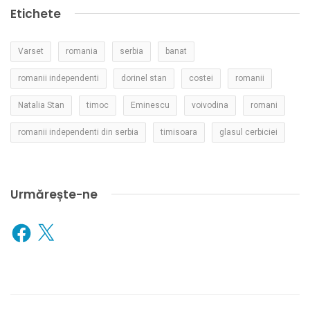
Etichete
Varset
romania
serbia
banat
romanii independenti
dorinel stan
costei
romanii
Natalia Stan
timoc
Eminescu
voivodina
romani
romanii independenti din serbia
timisoara
glasul cerbiciei
Urmărește-ne
Facebook
X