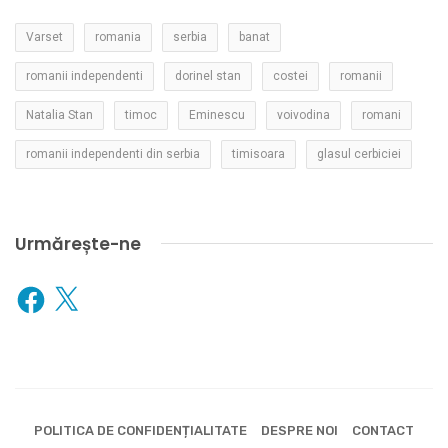
Varset
romania
serbia
banat
romanii independenti
dorinel stan
costei
romanii
Natalia Stan
timoc
Eminescu
voivodina
romani
romanii independenti din serbia
timisoara
glasul cerbiciei
Urmărește-ne
Facebook
X
POLITICA DE CONFIDENȚIALITATE
DESPRE NOI
CONTACT