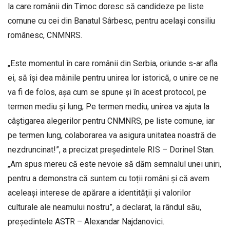
la care românii din Timoc doresc să candideze pe liste
comune cu cei din Banatul Sârbesc, pentru același consiliu
românesc, CNMNRS.
„Este momentul în care românii din Serbia, oriunde s-ar afla
ei, să își dea mâinile pentru unirea lor istorică, o unire ce ne
va fi de folos, așa cum se spune și în acest protocol, pe
termen mediu și lung; Pe termen mediu, unirea va ajuta la
câștigarea alegerilor pentru CNMNRS, pe liste comune, iar
pe termen lung, colaborarea va asigura unitatea noastră de
nezdruncinat!”, a precizat președintele RIS – Dorinel Stan.
„Am spus mereu că este nevoie să dăm semnalul unei uniri,
pentru a demonstra că suntem cu toții români și că avem
aceleași interese de apărare a identității și valorilor
culturale ale neamului nostru”, a declarat, la rândul său,
președintele ASTR – Alexandar Najdanovici.