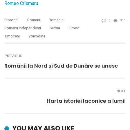
Romeo Crîsmaru
Protocol
Romani
Romania
0
911
Romanii Independenti
Serbia
Timoc
Timoceni
Voivodina
PREVIOUS
Românii la Nord și Sud de Dunăre se unesc
NEXT
Harta istoriei laconice a lumii
YOU MAY ALSO LIKE