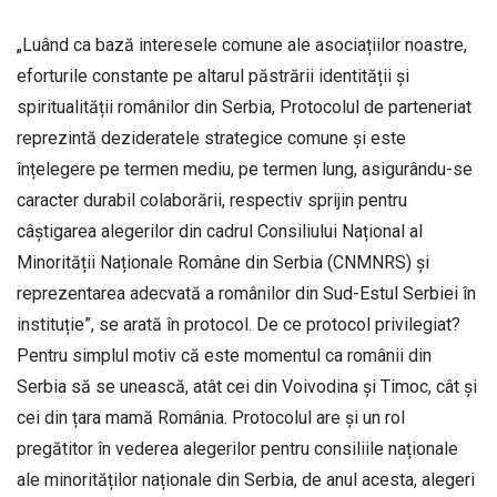
„Luând ca bază interesele comune ale asociațiilor noastre,
eforturile constante pe altarul păstrării identității și
spiritualității românilor din Serbia, Protocolul de parteneriat
reprezintă dezideratele strategice comune și este
înțelegere pe termen mediu, pe termen lung, asigurându-se
caracter durabil colaborării, respectiv sprijin pentru
câștigarea alegerilor din cadrul Consiliului Național al
Minorității Naționale Române din Serbia (CNMNRS) și
reprezentarea adecvată a românilor din Sud-Estul Serbiei în
instituție”, se arată în protocol. De ce protocol privilegiat?
Pentru simplul motiv că este momentul ca românii din
Serbia să se unească, atât cei din Voivodina și Timoc, cât și
cei din țara mamă România. Protocolul are și un rol
pregătitor în vederea alegerilor pentru consiliile naționale
ale minorităților naționale din Serbia, de anul acesta, alegeri