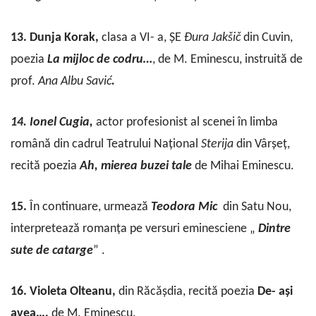
13. Dunja Korak,
clasa a VI- a, ȘE
Đura Jakšič
din Cuvin,
poezia
La
mijloc
de
codru…
, de M. Eminescu, instruită de
prof.
Ana
Albu
Savić
.
14. Ionel Cugia,
actor profesionist al scenei în limba
română din cadrul Teatrului Național
Sterija
din Vârșeț,
recită poezia
Ah, mierea buzei tale
de Mihai Eminescu.
15.
În continuare, urmează
Teodora Mic
din Satu Nou,
interpretează romanța pe versuri eminesciene „
Dintre
sute
de
catarge
” .
16. Violeta Olteanu,
din Răcășdia, recită poezia
De- ași
avea…,
de M. Eminescu.