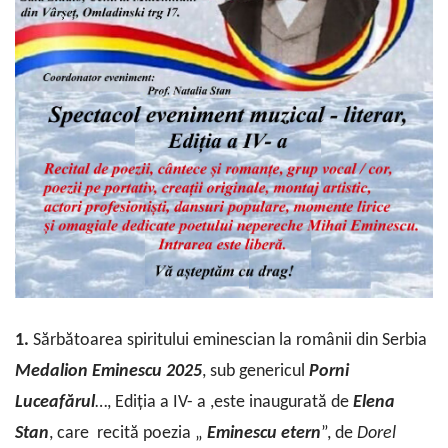
1.
Sărbătoarea spiritului eminescian la românii din Serbia
Medalion
Eminescu
2025
, sub genericul
Porni
Luceafărul
…, Ediția a IV- a ,este inaugurată de
Elena
Stan
, care recită poezia „
Eminescu
etern
”, de
Dorel