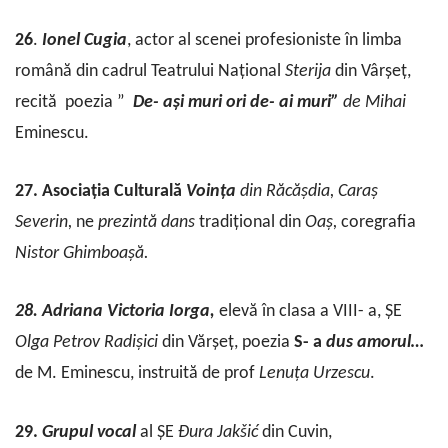
26
.
Ionel
Cugia
, actor al scenei profesioniste în limba
română din cadrul Teatrului Național
Sterija
din Vârșeț,
recită poezia ”
De- ași muri ori de- ai muri”
de Mihai
Eminescu.
27. Asociația Culturală
Voința
din Răcășdia, Caraș
Severin,
ne
prezintă dans
tradițional
din
Oaș,
coregrafia
Nistor Ghimboașă.
28. Adriana Victoria Iorga,
elevă
în clasa a VIII- a, ȘE
Olga
Petrov
Radișici
din Vărșeț, poezia
S- a
dus amorul…
de M. Eminescu, instruită de prof
Lenuța
Urzescu
.
29.
Grupul
vocal
al ȘE
Đura
Jakšić
din Cuvin,