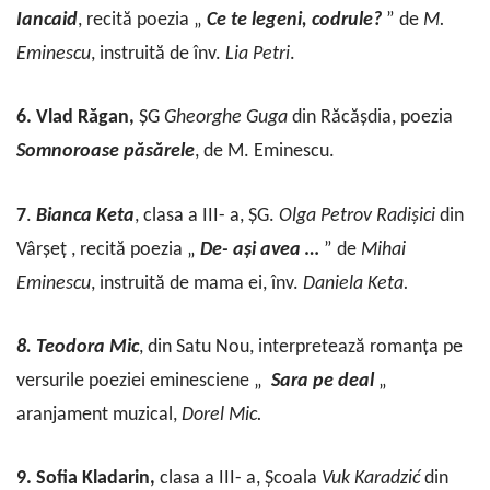
Iancaid
, recită poezia „
Ce te legeni, codrule?
” de
M.
Eminescu
, instruită de înv.
Lia
Petri
.
6. Vlad Răgan,
ȘG
Gheorghe
Guga
din Răcășdia, poezia
Somnoroase
păsărele
, de M. Eminescu.
7
.
Bianca
Keta
, clasa a III- a, ȘG.
Olga
Petrov
Radișici
din
Vârșeț , recită poezia „
De- ași avea …
” de
Mihai
Eminescu
, instruită de mama ei, înv.
Daniela
Keta.
8. Teodora Mic
, din Satu Nou, interpretează romanța pe
versurile poeziei eminesciene „
Sara pe deal
„
aranjament muzical,
Dorel
Mic.
9. Sofia Kladarin,
clasa a III- a, Școala
Vuk
Karadzić
din