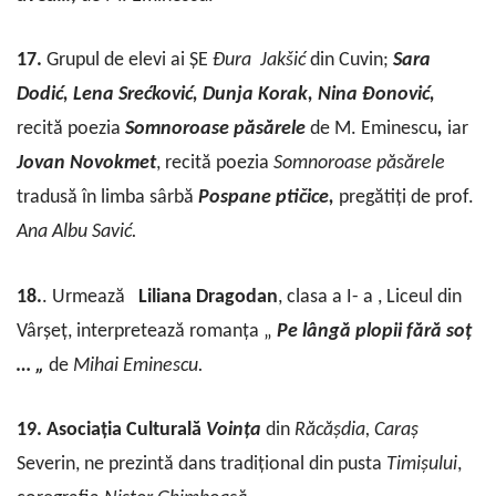
17.
Grupul de elevi ai ȘE
Đura
Jakšić
din Cuvin;
Sara
Dodić, Lena Srećković, Dunja Korak, Nina Đonović,
recită poezia
Somnoroase
păsărele
de M. Eminescu
,
iar
Jovan
Novokmet
, recită poezia
Somnoroase
păsărele
tradusă în limba sârbă
Pospane
ptičice,
pregătiți de prof.
Ana
Albu
Savić.
18.
. Urmează
Liliana
Dragodan
, clasa a I- a , Liceul din
Vârșeț, interpretează romanța „
Pe lângă plopii fără soț
… „
de
Mihai
Eminescu.
19. Asociația
Culturală
Voința
din
Răcășdia, Caraș
Severin, ne prezintă dans tradițional din pusta
Timișului
,