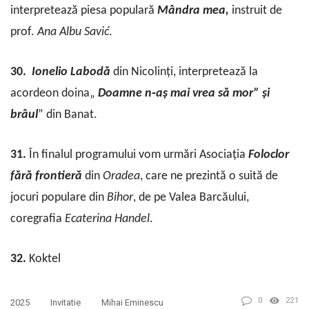
interpretează piesa populară
Mândra
mea,
instruit de
prof.
Ana
Albu
Savić
.
30
.
Ionelio
Labodă
din Nicolinți, interpretează la
acordeon doina„
Doamne n‐aș mai vrea să mor” și
brâul
” din Banat.
31.
În finalul programului vom urmări Asociația
Foloclor
fără
frontieră
din
Oradea
, care ne prezintă o suită de
jocuri populare din
Bihor
, de pe Valea Barcăului,
coregrafia
Ecaterina
Handel
.
32.
Koktel
0
221
2025
Invitatie
Mihai Eminescu