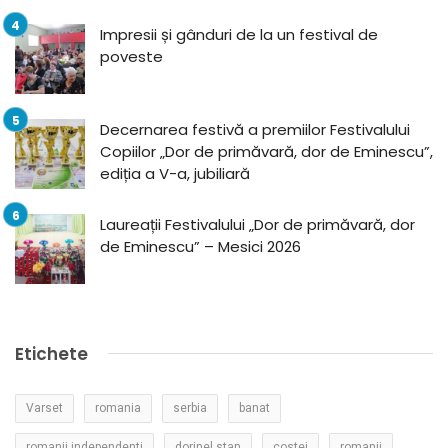
Impresii și gânduri de la un festival de
poveste
Decernarea festivă a premiilor Festivalului
Copiilor „Dor de primăvară, dor de Eminescu”,
ediția a V-a, jubiliară
Laureații Festivalului „Dor de primăvară, dor
de Eminescu” – Mesici 2026
Etichete
Varset
romania
serbia
banat
romanii independenti
dorinel stan
costei
romanii