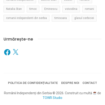
Natalia Stan
timoc
Eminescu
voivodina
romani
romanii independenti din serbia
timisoara
glasul cerbiciei
Urmărește-ne
Facebook
X
POLITICA DE CONFIDENȚIALITATE
DESPRE NOI
CONTACT
Românii Independenți din Serbia © 2026. Construit cu multă
de
TOWR Studio