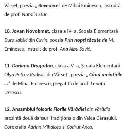
Vârșeț, poezia „
Revedere
” de Mihai Eminescu, instruită
de prof.
Natalia
Stan
.
10. Jovan Novokmet,
clasa a IV- a, Școala Elementară
Đura
Jakšić
din
Cuvin
, poezia
Prin
nopți
tăcute de
M.
Eminescu, instruit de prof.
Ana
Albu
Savić.
11
.
Dariana
Dragodan
, clasa a V- a, Școala Elementară
Olga
Petrov
Radișici
din Vărșeț , poezia „
Când
amintirile
…
” de Mihai Eminescu, pregatită de prof.
Lenuța
Urzescu
.
12. Ansamblul
folcoric
Florile
Vărădiei
din
Vărădia
prezintă două dansuri tradiționale din Valea Cărașului.
Coregrafia
Adrian
Mihalcea
și
Codruț
Anca
.