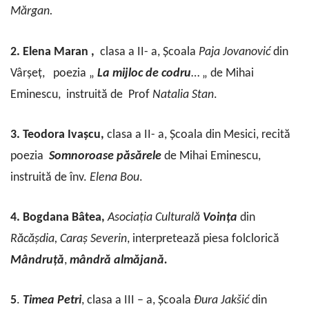
Mărgan.
2.
Elena Maran
,
clasa a II- a, Școala
Paja
Jovanović
din
Vârșeț, poezia „
La
mijloc
de
codru
… „ de Mihai
Eminescu, instruită de Prof
Natalia
Stan
.
3. Teodora Ivașcu,
clasa a II- a, Școala din Mesici, recită
poezia
Somnoroase
păsărele
de Mihai Eminescu,
instruită de înv.
Elena
Bou
.
4. Bogdana Bâtea,
Asociația
Culturală
Voința
din
Răcășdia, Caraș
Severin
, interpretează piesa folclorică
Mândruță
,
mândră
almăjană.
5
.
Timea
Petri
, clasa a III – a, Școala
Đura
Jakšić
din