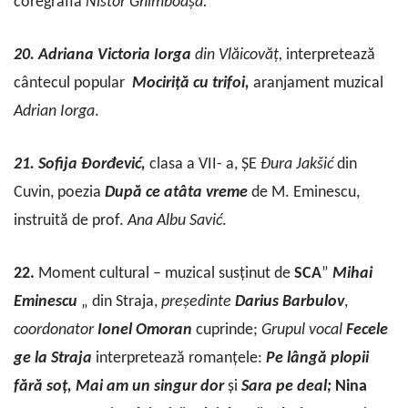
coregrafia
Nistor
Ghimboașă.
20. Adriana Victoria Iorga
din Vlăicovăț,
interpretează
cântecul
popular
Mociriță
cu
trifoi,
aranjament
muzical
Adrian Iorga
.
21. Sofija Đorđević,
clasa a VII- a, ȘE
Đura
Jakšić
din
Cuvin, poezia
După
ce
atâta
vreme
de M. Eminescu,
instruită de prof.
Ana
Albu
Savić
.
22.
Moment cultural – muzical susținut de
SCA
”
Mihai
Eminescu
„ din Straja,
președinte
Darius
Barbulov
,
coordonator
Ionel
Omoran
cuprinde;
Grupul
vocal
Fecele
ge la Straja
interpretează
romanțele:
Pe lângă plopii
fără soț, Mai am un singur dor
și
Sara pe deal;
Nina