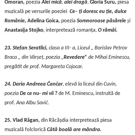
Omoran
,
poezia
Alei
mică
,
alei
dragă
,
Gloria
Suru
,
piesa
muzicală pe versurile poeziei
Ce
–
ți doresc eu ție, dulce
Românie,
Adelina
Goica
,
poezia
Somnoroase
păsărele
și
Anastasija
Stojko
,
interpretează romanța,
O rămâi.
23. Stefan Seratlici,
clasa a III- a, Liceul „ Borislav Petrov
Braca „ din Vârșeț, poezia „
Revedere”
de Mihai Eminescu,
pregătit de prof. Margareta Cojocar.
24. Daria
Andreea
Čančar
,
elevă la
liceul
din
Cuvin,
poezia
De
ce
nu-
mi
vii
?
de M. Eminescu, instruită de
prof.
Ana
Albu
Savić
.
25. Vlad Răgan,
din Răcășdia interpretează piesa
muzicală folclorică
Câtă
boală
are
mândra.